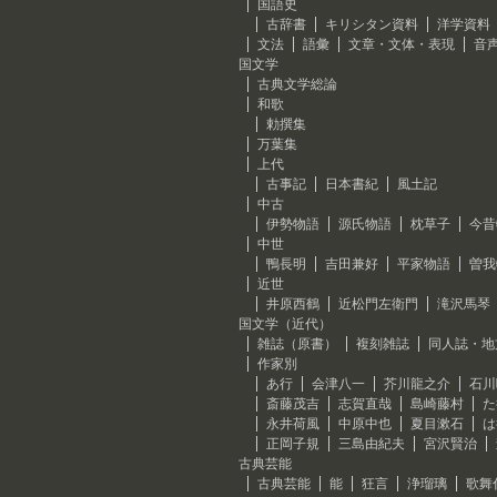
国語史
古辞書
キリシタン資料
洋学資料
文法
語彙
文章・文体・表現
音
国文学
古典文学総論
和歌
勅撰集
万葉集
上代
古事記
日本書紀
風土記
中古
伊勢物語
源氏物語
枕草子
今昔
中世
鴨長明
吉田兼好
平家物語
曽我
近世
井原西鶴
近松門左衛門
滝沢馬琴
国文学（近代）
雑誌（原書）
複刻雑誌
同人誌・地
作家別
あ行
会津八一
芥川龍之介
石川
斎藤茂吉
志賀直哉
島崎藤村
た
永井荷風
中原中也
夏目漱石
は
正岡子規
三島由紀夫
宮沢賢治
古典芸能
古典芸能
能
狂言
浄瑠璃
歌舞