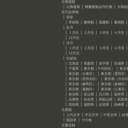
古典複製
古典複製
稀書複製会刊行書
大和絵
近代自筆物
形状
草稿類
書簡類
葉書類
書画類
生月
１月生
２月生
３月生
４月生
12月生
没月
１月没
２月没
３月没
４月没
12月没
生誕地
北海道
青森県
岩手県
宮城県
千葉県
東京都（千代田区）
東京
東京都（台東区）
東京都（墨田区
東京都（世田谷区）
東京都（渋谷
東京都（練馬区）
東京都（板橋区
東京都（葛飾区）
東京都（江東区
新潟県
富山県
石川県
福井県
兵庫県
奈良県
和歌山県
鳥取県
高知県
福岡県
佐賀県
長崎県
古典籍
上代文学
中古文学
中世文学
絵
国語学
その他
古書目録