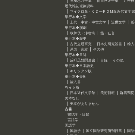
石橋忍月全集
徳田秋聲全集
近松秋
近代雑誌複刻資料
マイクロ版・ＣＤ―ＲＯＭ版近代文学館
単行本◆文学
上代・中古・中世文学
近世文学
近
単行本◆演劇
歌舞伎・浄瑠璃
能・狂言
単行本◆歴史
古代交通研究
日本史研究叢書
輸入
系図・家紋
その他
単行本◆書誌
反町茂雄関連書
目録
その他
単行本◆日本語史
キリシタン版
単行本◆美術
輸入書
Ｗｅｂ版
日本近代文学館
美術新報
群書類従
美本なし
美本がありません
古書
書誌学・目録
言語学
国語学
国語学
国立国語研究所刊行書
国語