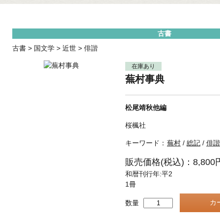
古書
古書
>
国文学
>
近世
>
俳諧
在庫あり
蕪村事典
松尾靖秋他編
桜楓社
キーワード：
蕪村
/
総記
/
俳諧
販売価格(税込)：8,800
和暦刊行年:平2
1冊
数量