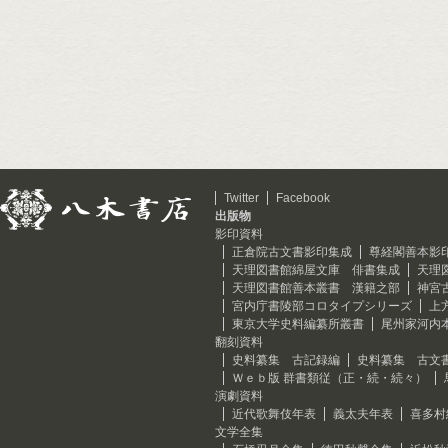
Twitter
Facebook
出版物
影印資料
正倉院古文書影印集成
尊経閣善本影
天理図書館綿屋文庫 俳書集成
天理
天理図書館善本叢書 漢籍之部
神宮
宮内庁書陵部コロタイプシリーズ
上
東京大学史料編纂所叢書
尾州家河内
翻刻資料
史料纂集 古記録編
史料纂集 古文
Ｗｅｂ版 群書類従（正・続・続々）
演劇資料
近代歌舞伎年表
義太夫年表
喜多村
文学全集