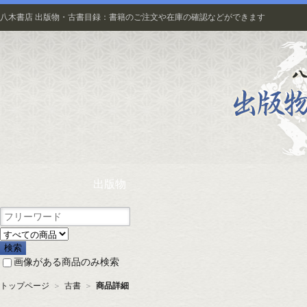
八木書店 出版物・古書目録：書籍のご注文や在庫の確認などができます
出版物
画像がある商品のみ検索
トップページ
＞
古書
＞
商品詳細