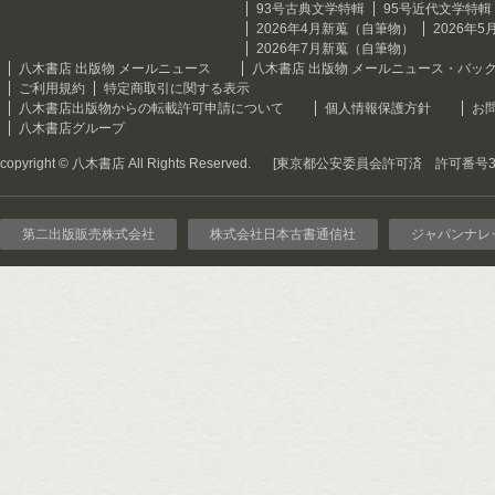
93号古典文学特輯
95号近代文学特輯
2026年4月新蒐（自筆物）
2026年
2026年7月新蒐（自筆物）
八木書店 出版物 メールニュース
八木書店 出版物 メールニュース・バッ
ご利用規約
特定商取引に関する表示
八木書店出版物からの転載許可申請について
個人情報保護方針
お
八木書店グループ
copyright © 八木書店 All Rights Reserved.
[東京都公安委員会許可済 許可番号301
第二出版販売株式会社
株式会社日本古書通信社
ジャパンナレ