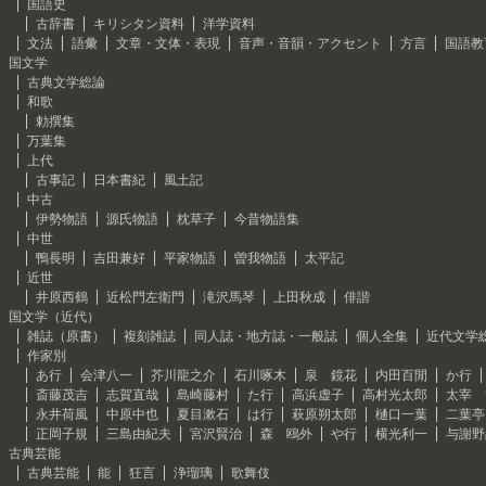
国語史
古辞書
キリシタン資料
洋学資料
文法
語彙
文章・文体・表現
音声・音韻・アクセント
方言
国語教
国文学
古典文学総論
和歌
勅撰集
万葉集
上代
古事記
日本書紀
風土記
中古
伊勢物語
源氏物語
枕草子
今昔物語集
中世
鴨長明
吉田兼好
平家物語
曽我物語
太平記
近世
井原西鶴
近松門左衛門
滝沢馬琴
上田秋成
俳諧
国文学（近代）
雑誌（原書）
複刻雑誌
同人誌・地方誌・一般誌
個人全集
近代文学
作家別
あ行
会津八一
芥川龍之介
石川啄木
泉 鏡花
内田百閒
か行
斎藤茂吉
志賀直哉
島崎藤村
た行
高浜虚子
高村光太郎
太宰 
永井荷風
中原中也
夏目漱石
は行
萩原朔太郎
樋口一葉
二葉亭
正岡子規
三島由紀夫
宮沢賢治
森 鴎外
や行
横光利一
与謝野
古典芸能
古典芸能
能
狂言
浄瑠璃
歌舞伎