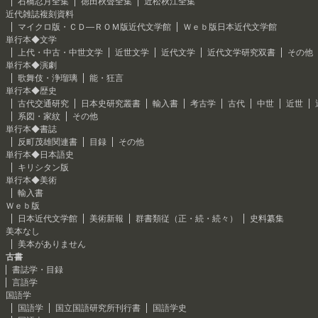
石橋忍月全集
徳田秋聲全集
近松秋江全集
近代雑誌複刻資料
マイクロ版・ＣＤ―ＲＯＭ版近代文学館
Ｗｅｂ版日本近代文学館
単行本◆文学
上代・中古・中世文学
近世文学
近代文学
近代文学研究双書
その他
単行本◆演劇
歌舞伎・浄瑠璃
能・狂言
単行本◆歴史
古代交通研究
日本史研究叢書
輸入書
考古学
古代
中世
近世
系図・家紋
その他
単行本◆書誌
反町茂雄関連書
目録
その他
単行本◆日本語史
キリシタン版
単行本◆美術
輸入書
Ｗｅｂ版
日本近代文学館
美術新報
群書類従（正・続・続々）
史料纂集
美本なし
美本がありません
古書
書誌学・目録
言語学
国語学
国語学
国立国語研究所刊行書
国語学史