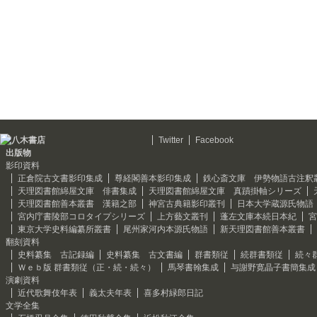
Twitter
Facebook
出版物
影印資料
正倉院古文書影印集成
尊経閣善本影印集成
鉄心斎文庫 伊勢物語古注釈
天理図書館綿屋文庫 俳書集成
天理図書館綿屋文庫 真蹟掛軸シリーズ
天理図書館善本叢書 漢籍之部
神宮古典籍影印叢刊
日本大学蔵源氏物語
宮内庁書陵部コロタイプシリーズ
上方藝文叢刊
蓬左文庫本続日本紀
宮
東京大学史料編纂所叢書
尾州家河内本源氏物語
新天理図書館善本叢書
翻刻資料
史料纂集 古記録編
史料纂集 古文書編
群書類従
続群書類従
続々
Ｗｅｂ版 群書類従（正・続・続々）
馬琴書翰集成
与謝野寛晶子書簡集成
演劇資料
近代歌舞伎年表
義太夫年表
喜多村緑郎日記
文学全集