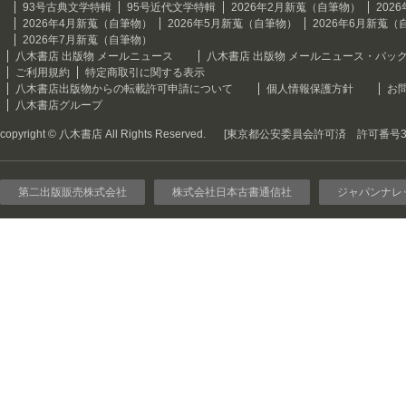
93号古典文学特輯
95号近代文学特輯
2026年2月新蒐（自筆物）
202
2026年4月新蒐（自筆物）
2026年5月新蒐（自筆物）
2026年6月新蒐（
2026年7月新蒐（自筆物）
八木書店 出版物 メールニュース
八木書店 出版物 メールニュース・バッ
ご利用規約
特定商取引に関する表示
八木書店出版物からの転載許可申請について
個人情報保護方針
お
八木書店グループ
copyright © 八木書店 All Rights Reserved.
[東京都公安委員会許可済 許可番号301
第二出版販売株式会社
株式会社日本古書通信社
ジャパンナレ