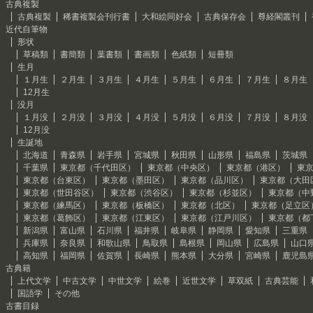
古典複製
古典複製
稀書複製会刊行書
大和絵同好会
古典保存会
尊経閣叢刊
近代自筆物
形状
草稿類
書簡類
葉書類
書画類
色紙類
短冊類
生月
１月生
２月生
３月生
４月生
５月生
６月生
７月生
８月生
12月生
没月
１月没
２月没
３月没
４月没
５月没
６月没
７月没
８月没
12月没
生誕地
北海道
青森県
岩手県
宮城県
秋田県
山形県
福島県
茨城県
千葉県
東京都（千代田区）
東京都（中央区）
東京都（港区）
東
東京都（台東区）
東京都（墨田区）
東京都（品川区）
東京都（大田
東京都（世田谷区）
東京都（渋谷区）
東京都（杉並区）
東京都（中
東京都（練馬区）
東京都（板橋区）
東京都（北区）
東京都（足立区
東京都（葛飾区）
東京都（江東区）
東京都（江戸川区）
東京都（都
新潟県
富山県
石川県
福井県
岐阜県
静岡県
愛知県
三重県
兵庫県
奈良県
和歌山県
鳥取県
島根県
岡山県
広島県
山口
高知県
福岡県
佐賀県
長崎県
熊本県
大分県
宮崎県
鹿児島
古典籍
上代文学
中古文学
中世文学
絵巻
近世文学
草双紙
古典芸能
国語学
その他
古書目録