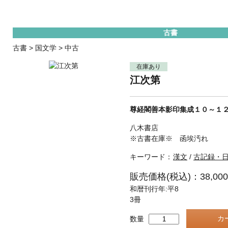
古書
古書
>
国文学
>
中古
在庫あり
江次第
尊経閣善本影印集成１０～１
八木書店
※古書在庫※ 函埃汚れ
キーワード：
漢文
/
古記録・
販売価格(税込)：38,00
和暦刊行年:平8
3冊
数量