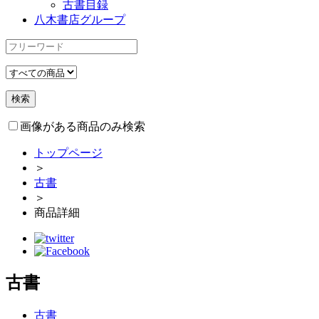
古書目録
八木書店グループ
画像がある商品のみ検索
トップページ
＞
古書
＞
商品詳細
古書
古書