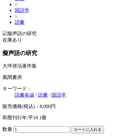
>
国語学
>
語彙
在庫あり
擬声語の研究
大坪併治著作集
風間書房
キーワード：
語彙各論
/
語彙
/
国語学
販売価格(税込)：8,000円
和暦刊行年:平18
1冊
数量