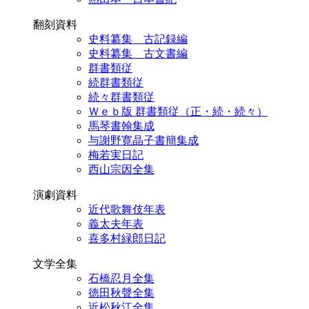
翻刻資料
史料纂集 古記録編
史料纂集 古文書編
群書類従
続群書類従
続々群書類従
Ｗｅｂ版 群書類従（正・続・続々）
馬琴書翰集成
与謝野寛晶子書簡集成
梅若実日記
西山宗因全集
演劇資料
近代歌舞伎年表
義太夫年表
喜多村緑郎日記
文学全集
石橋忍月全集
徳田秋聲全集
近松秋江全集