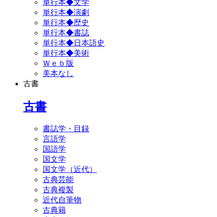
単行本◆文学
単行本◆演劇
単行本◆歴史
単行本◆書誌
単行本◆日本語史
単行本◆美術
Ｗｅｂ版
美本なし
古書
古書
書誌学・目録
言語学
国語学
国文学
国文学（近代）
古典芸能
古典複製
近代自筆物
古典籍