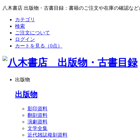
八木書店 出版物・古書目録：書籍のご注文や在庫の確認など
カテゴリ
検索
ご注文について
ログイン
カートを見る
（0点）
出版物
出版物
影印資料
翻刻資料
演劇資料
文学全集
近代雑誌複刻資料