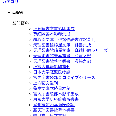
カテゴリ
出版物
影印資料
正倉院古文書影印集成
尊経閣善本影印集成
鉄心斎文庫 伊勢物語古注釈叢刊
天理図書館綿屋文庫 俳書集成
天理図書館綿屋文庫 真蹟掛軸シリーズ
天理図書館善本叢書 和書之部
天理図書館善本叢書 漢籍之部
神宮古典籍影印叢刊
日本大学蔵源氏物語
宮内庁書陵部コロタイプシリーズ
上方藝文叢刊
蓬左文庫本続日本紀
宮内庁書陵部本影印集成
東京大学史料編纂所叢書
尾州家河内本源氏物語
新天理図書館善本叢書
熱田本 日本書紀