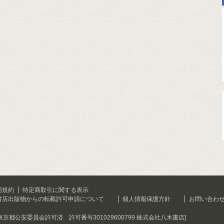
用規約
特定商取引に関する表示
書店出版物からの転載許可申請について
個人情報保護方針
お問い合わ
[東京都公安委員会許可済 許可番号301029600799 株式会社八木書店]