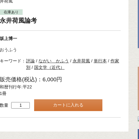
井荷風
在庫あり
永井荷風論考
坂上博一
おうふう
キーワード：
評論
/
ながい かふう
/
永井荷風
/
単行本
/
作家
別
/
国文学（近代）
販売価格(税込)：6,000円
和暦刊行年:平22
1冊
数量