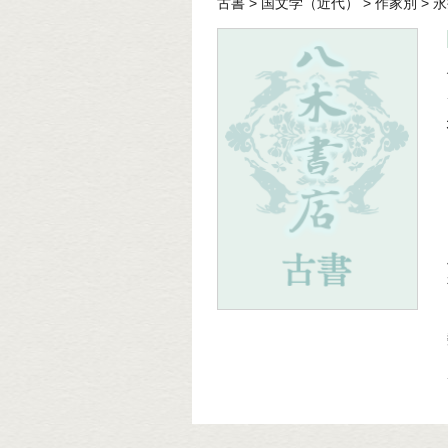
古書
>
国文学（近代）
>
作家別
>
永