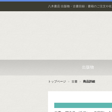
八木書店 出版物・古書目録：書籍のご注文や
出版物
トップページ
＞
古書
＞
商品詳細