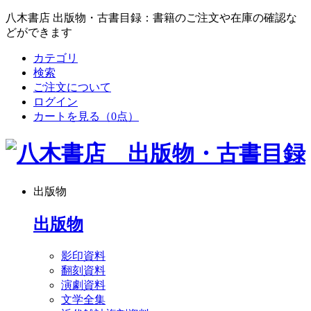
八木書店 出版物・古書目録：書籍のご注文や在庫の確認な
どができます
カテゴリ
検索
ご注文について
ログイン
カートを見る
（0点）
出版物
出版物
影印資料
翻刻資料
演劇資料
文学全集