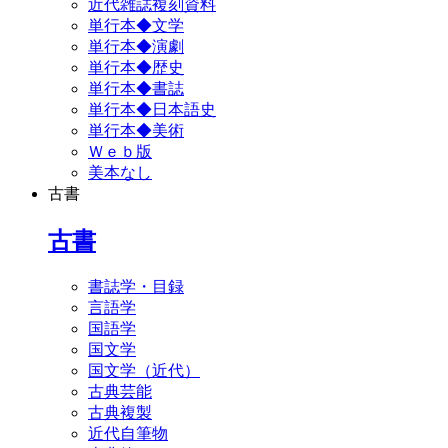
近代雑誌複刻資料
単行本◆文学
単行本◆演劇
単行本◆歴史
単行本◆書誌
単行本◆日本語史
単行本◆美術
Ｗｅｂ版
美本なし
古書
古書
書誌学・目録
言語学
国語学
国文学
国文学（近代）
古典芸能
古典複製
近代自筆物