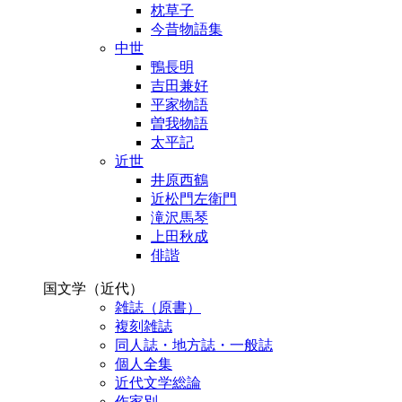
枕草子
今昔物語集
中世
鴨長明
吉田兼好
平家物語
曽我物語
太平記
近世
井原西鶴
近松門左衛門
滝沢馬琴
上田秋成
俳諧
国文学（近代）
雑誌（原書）
複刻雑誌
同人誌・地方誌・一般誌
個人全集
近代文学総論
作家別