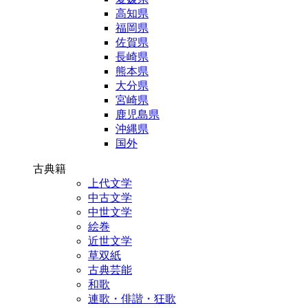
高知県
福岡県
佐賀県
長崎県
熊本県
大分県
宮崎県
鹿児島県
沖縄県
国外
古典籍
上代文学
中古文学
中世文学
絵巻
近世文学
草双紙
古典芸能
和歌
連歌・俳諧・狂歌