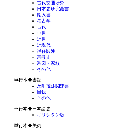
古代交通研究
日本史研究叢書
輸入書
考古学
古代
中世
近世
近現代
補任関連
宗教史
系図・家紋
その他
単行本◆書誌
反町茂雄関連書
目録
その他
単行本◆日本語史
キリシタン版
単行本◆美術