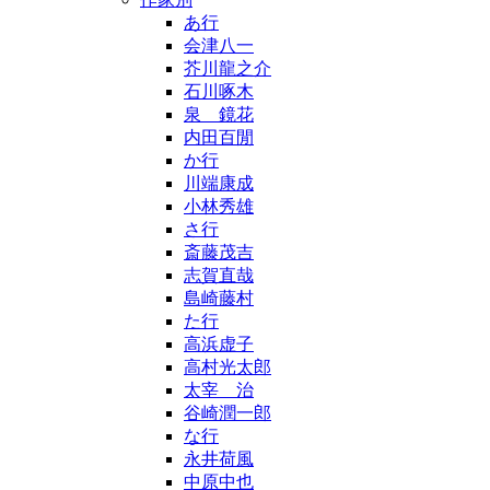
あ行
会津八一
芥川龍之介
石川啄木
泉 鏡花
内田百閒
か行
川端康成
小林秀雄
さ行
斎藤茂吉
志賀直哉
島崎藤村
た行
高浜虚子
高村光太郎
太宰 治
谷崎潤一郎
な行
永井荷風
中原中也