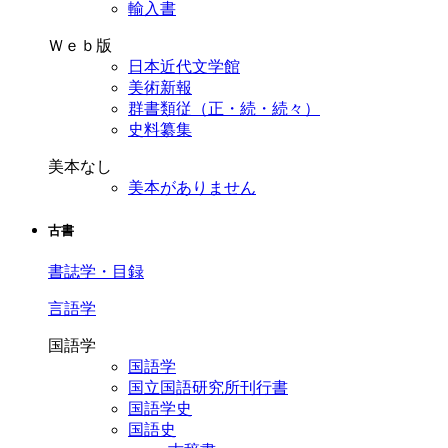
輸入書
Ｗｅｂ版
日本近代文学館
美術新報
群書類従（正・続・続々）
史料纂集
美本なし
美本がありません
古書
書誌学・目録
言語学
国語学
国語学
国立国語研究所刊行書
国語学史
国語史