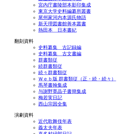
宮内庁書陵部本影印集成
東京大学史料編纂所叢書
尾州家河内本源氏物語
新天理図書館善本叢書
熱田本 日本書紀
翻刻資料
史料纂集 古記録編
史料纂集 古文書編
群書類従
続群書類従
続々群書類従
Ｗｅｂ版 群書類従（正・続・続々）
馬琴書翰集成
与謝野寛晶子書簡集成
梅若実日記
西山宗因全集
演劇資料
近代歌舞伎年表
義太夫年表
喜多村緑郎日記