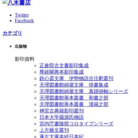
Twitter
Facebook
カテゴリ
出版物
影印資料
正倉院古文書影印集成
尊経閣善本影印集成
鉄心斎文庫 伊勢物語古注釈叢刊
天理図書館綿屋文庫 俳書集成
天理図書館綿屋文庫 真蹟掛軸シリーズ
天理図書館善本叢書 和書之部
天理図書館善本叢書 漢籍之部
神宮古典籍影印叢刊
日本大学蔵源氏物語
宮内庁書陵部コロタイプシリーズ
上方藝文叢刊
蓬左文庫本続日本紀