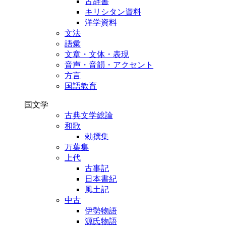
古辞書
キリシタン資料
洋学資料
文法
語彙
文章・文体・表現
音声・音韻・アクセント
方言
国語教育
国文学
古典文学総論
和歌
勅撰集
万葉集
上代
古事記
日本書紀
風土記
中古
伊勢物語
源氏物語