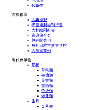
浄瑠璃
歌舞伎
古典複製
古典複製
稀書複製会刊行書
大和絵同好会
古典保存会
尊経閣叢刊
複刻日本古典文学館
古辞書叢刊
近代自筆物
形状
草稿類
書簡類
葉書類
書画類
色紙類
短冊類
生月
１月生