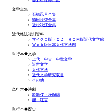
文学全集
石橋忍月全集
徳田秋聲全集
近松秋江全集
近代雑誌複刻資料
マイクロ版・ＣＤ―ＲＯＭ版近代文学館
Ｗｅｂ版日本近代文学館
単行本◆文学
上代・中古・中世文学
近世文学
近代文学
近代文学研究双書
その他
単行本◆演劇
歌舞伎・浄瑠璃
能・狂言
単行本◆歴史