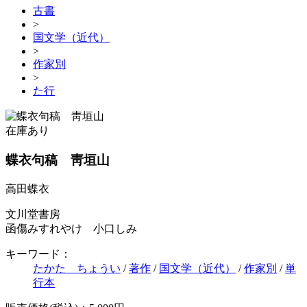
古書
>
国文学（近代）
>
作家別
>
た行
在庫あり
蝶衣句稿 靑垣山
高田蝶衣
文川堂書房
函傷みすれやけ 小口しみ
キーワード：
たかた ちょうい
/
著作
/
国文学（近代）
/
作家別
/
単
行本