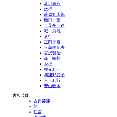
夏目漱石
は行
萩原朔太郎
樋口一葉
二葉亭四迷
堀 辰雄
ま行
正岡子規
三島由紀夫
宮沢賢治
森 鴎外
や行
横光利一
与謝野晶子
ら・わ行
若山牧水
古典芸能
古典芸能
能
狂言