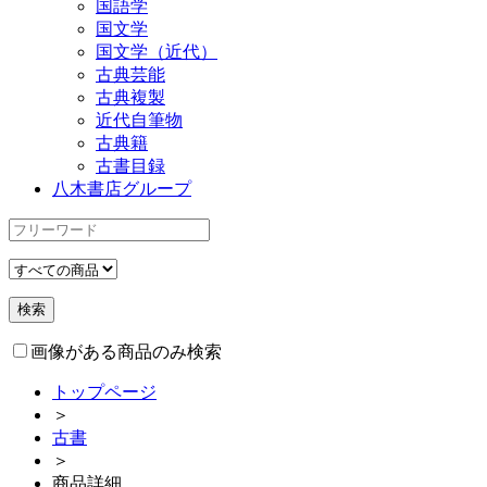
国語学
国文学
国文学（近代）
古典芸能
古典複製
近代自筆物
古典籍
古書目録
八木書店グループ
画像がある商品のみ検索
トップページ
＞
古書
＞
商品詳細