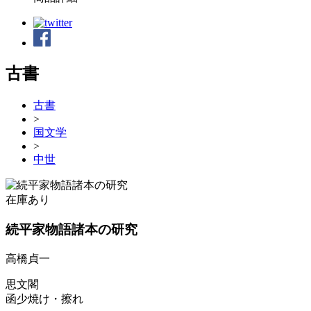
古書
古書
>
国文学
>
中世
在庫あり
続平家物語諸本の研究
高橋貞一
思文閣
函少焼け・擦れ