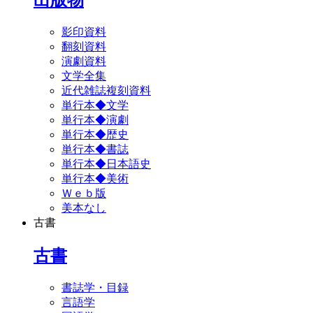
影印資料
翻刻資料
演劇資料
文学全集
近代雑誌複刻資料
単行本◆文学
単行本◆演劇
単行本◆歴史
単行本◆書誌
単行本◆日本語史
単行本◆美術
Ｗｅｂ版
美本なし
古書
古書
書誌学・目録
言語学