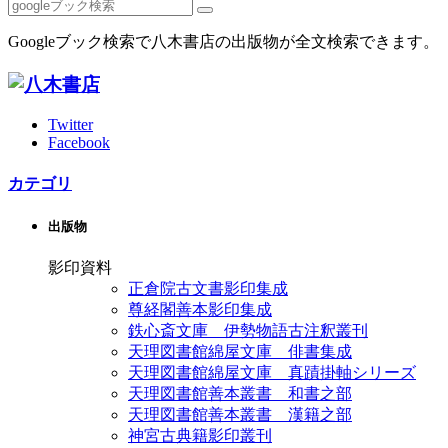
Googleブック検索で八木書店の出版物が全文検索できます。
Twitter
Facebook
カテゴリ
出版物
影印資料
正倉院古文書影印集成
尊経閣善本影印集成
鉄心斎文庫 伊勢物語古注釈叢刊
天理図書館綿屋文庫 俳書集成
天理図書館綿屋文庫 真蹟掛軸シリーズ
天理図書館善本叢書 和書之部
天理図書館善本叢書 漢籍之部
神宮古典籍影印叢刊