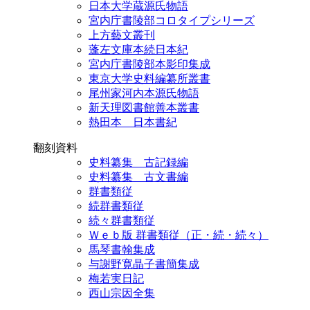
日本大学蔵源氏物語
宮内庁書陵部コロタイプシリーズ
上方藝文叢刊
蓬左文庫本続日本紀
宮内庁書陵部本影印集成
東京大学史料編纂所叢書
尾州家河内本源氏物語
新天理図書館善本叢書
熱田本 日本書紀
翻刻資料
史料纂集 古記録編
史料纂集 古文書編
群書類従
続群書類従
続々群書類従
Ｗｅｂ版 群書類従（正・続・続々）
馬琴書翰集成
与謝野寛晶子書簡集成
梅若実日記
西山宗因全集