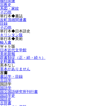
補任関連
宗教史
系図・家紋
その他
単行本◆書誌
反町茂雄関連書
目録
その他
単行本◆日本語史
キリシタン版
単行本◆美術
輸入書
Ｗｅｂ版
日本近代文学館
美術新報
群書類従（正・続・続々）
史料纂集
美本なし
美本がありません
古書
書誌学・目録
言語学
国語学
国語学
国立国語研究所刊行書
国語学史
国語史
古辞書