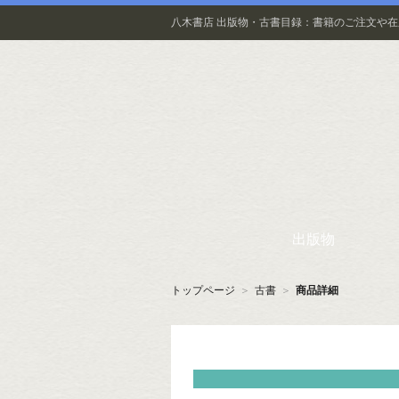
八木書店 出版物・古書目録：書籍のご注文や
出版物
トップページ
＞
古書
＞
商品詳細