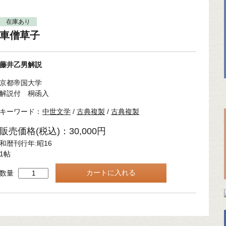
在庫あり
車僧草子
藤井乙男解説
京都帝国大学
解説付 桐函入
キーワード：
中世文学
/
古典複製
/
古典複製
販売価格(税込)：30,000円
和暦刊行年:昭16
1帖
数量