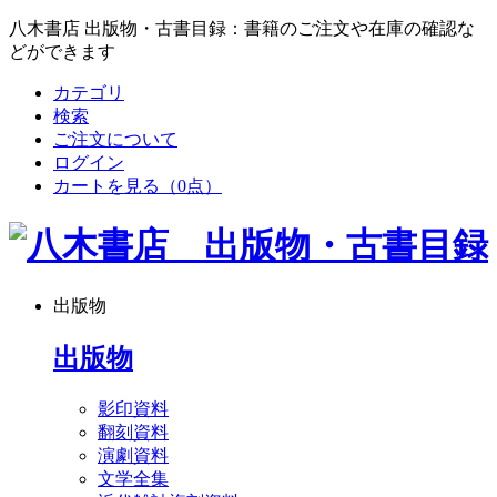
八木書店 出版物・古書目録：書籍のご注文や在庫の確認な
どができます
カテゴリ
検索
ご注文について
ログイン
カートを見る
（0点）
出版物
出版物
影印資料
翻刻資料
演劇資料
文学全集