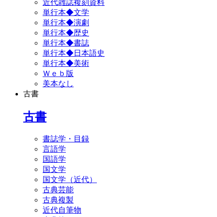
近代雑誌複刻資料
単行本◆文学
単行本◆演劇
単行本◆歴史
単行本◆書誌
単行本◆日本語史
単行本◆美術
Ｗｅｂ版
美本なし
古書
古書
書誌学・目録
言語学
国語学
国文学
国文学（近代）
古典芸能
古典複製
近代自筆物