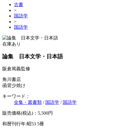
古書
>
国語学
>
国語学
在庫あり
論集 日本文学・日本語
阪倉篤義監修
角川書店
函背少焼け
キーワード：
全集・叢書類
/
国語学
/
国語学
販売価格(税込)：5,500円
和暦刊行年:昭53
5冊