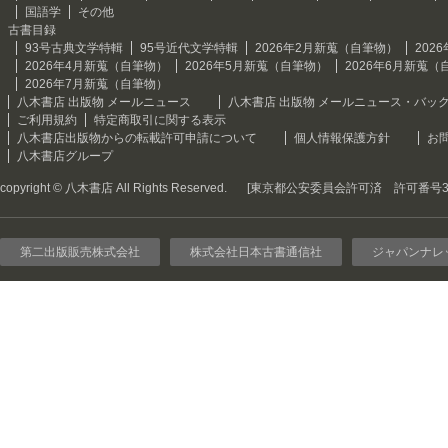
国語学
その他
古書目録
93号古典文学特輯
95号近代文学特輯
2026年2月新蒐（自筆物）
202
2026年4月新蒐（自筆物）
2026年5月新蒐（自筆物）
2026年6月新蒐（
2026年7月新蒐（自筆物）
八木書店 出版物 メールニュース
八木書店 出版物 メールニュース・バッ
ご利用規約
特定商取引に関する表示
八木書店出版物からの転載許可申請について
個人情報保護方針
お
八木書店グループ
copyright © 八木書店 All Rights Reserved.
[東京都公安委員会許可済 許可番号301
第二出版販売株式会社
株式会社日本古書通信社
ジャパンナレ