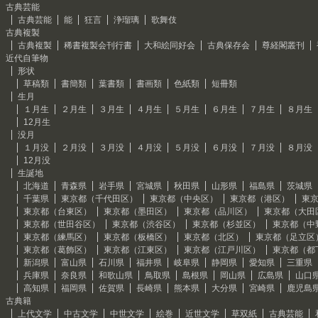
古典芸能
古典芸能
能
狂言
浄瑠璃
歌舞伎
古典複製
古典複製
稀書複製会刊行書
大和絵同好会
古典保存会
尊経閣叢刊
近代自筆物
形状
草稿類
書簡類
葉書類
書画類
色紙類
短冊類
生月
１月生
２月生
３月生
４月生
５月生
６月生
７月生
８月生
12月生
没月
１月没
２月没
３月没
４月没
５月没
６月没
７月没
８月没
12月没
生誕地
北海道
青森県
岩手県
宮城県
秋田県
山形県
福島県
茨城県
千葉県
東京都（千代田区）
東京都（中央区）
東京都（港区）
東
東京都（台東区）
東京都（墨田区）
東京都（品川区）
東京都（大田
東京都（世田谷区）
東京都（渋谷区）
東京都（杉並区）
東京都（中
東京都（練馬区）
東京都（板橋区）
東京都（北区）
東京都（足立区
東京都（葛飾区）
東京都（江東区）
東京都（江戸川区）
東京都（都
新潟県
富山県
石川県
福井県
岐阜県
静岡県
愛知県
三重県
兵庫県
奈良県
和歌山県
鳥取県
島根県
岡山県
広島県
山口
高知県
福岡県
佐賀県
長崎県
熊本県
大分県
宮崎県
鹿児島
古典籍
上代文学
中古文学
中世文学
絵巻
近世文学
草双紙
古典芸能