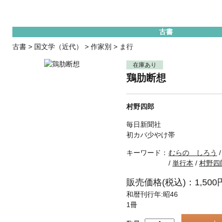
古書
古書
>
国文学（近代）
>
作家別
>
ま行
在庫あり
鶏肋断想
村野四郎
毎日新聞社
初カバ少やけ帯
キーワード：
むらの しろう
/
単行本
/
村野四
販売価格(税込)：1,500
和暦刊行年:昭46
1冊