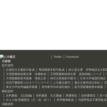
Twitter
Facebook
出版物
影印資料
正倉院古文書影印集成
尊経閣善本影印集成
鉄心斎文庫 伊勢物語古注釈
天理図書館綿屋文庫 俳書集成
天理図書館綿屋文庫 真蹟掛軸シリーズ
天理図書館善本叢書 漢籍之部
神宮古典籍影印叢刊
日本大学蔵源氏物語
宮内庁書陵部コロタイプシリーズ
上方藝文叢刊
蓬左文庫本続日本紀
宮
東京大学史料編纂所叢書
尾州家河内本源氏物語
新天理図書館善本叢書
翻刻資料
史料纂集 古記録編
史料纂集 古文書編
群書類従
続群書類従
続々
Ｗｅｂ版 群書類従（正・続・続々）
馬琴書翰集成
与謝野寛晶子書簡集成
演劇資料