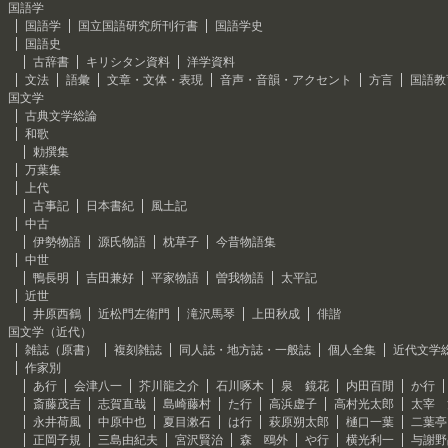
国語学
国語学
国立国語研究所刊行書
国語学史
国語史
古辞書
キリシタン資料
洋学資料
文法
語彙
文章・文体・表現
音声・音韻・アクセント
方言
国語教
国文学
古典文学総論
和歌
勅撰集
万葉集
上代
古事記
日本書紀
風土記
中古
伊勢物語
源氏物語
枕草子
今昔物語集
中世
鴨長明
吉田兼好
平家物語
曽我物語
太平記
近世
井原西鶴
近松門左衛門
滝沢馬琴
上田秋成
俳諧
国文学（近代）
雑誌（原書）
複刻雑誌
同人誌・地方誌・一般誌
個人全集
近代文学
作家別
あ行
会津八一
芥川龍之介
石川啄木
泉 鏡花
内田百閒
か行
斎藤茂吉
志賀直哉
島崎藤村
た行
高浜虚子
高村光太郎
太宰 
永井荷風
中原中也
夏目漱石
は行
萩原朔太郎
樋口一葉
二葉亭
正岡子規
三島由紀夫
宮沢賢治
森 鴎外
や行
横光利一
与謝野