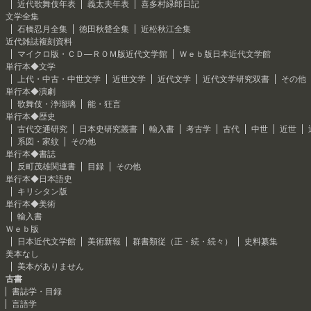
近代歌舞伎年表
義太夫年表
喜多村緑郎日記
文学全集
石橋忍月全集
徳田秋聲全集
近松秋江全集
近代雑誌複刻資料
マイクロ版・ＣＤ―ＲＯＭ版近代文学館
Ｗｅｂ版日本近代文学館
単行本◆文学
上代・中古・中世文学
近世文学
近代文学
近代文学研究双書
その他
単行本◆演劇
歌舞伎・浄瑠璃
能・狂言
単行本◆歴史
古代交通研究
日本史研究叢書
輸入書
考古学
古代
中世
近世
系図・家紋
その他
単行本◆書誌
反町茂雄関連書
目録
その他
単行本◆日本語史
キリシタン版
単行本◆美術
輸入書
Ｗｅｂ版
日本近代文学館
美術新報
群書類従（正・続・続々）
史料纂集
美本なし
美本がありません
古書
書誌学・目録
言語学