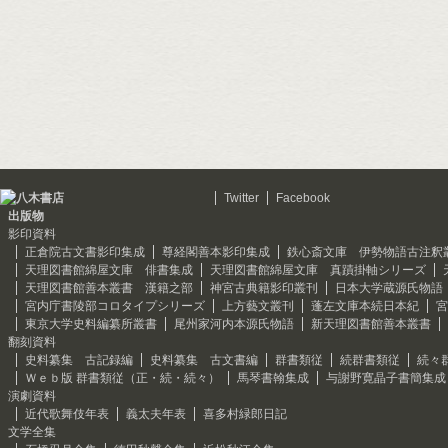
Twitter
Facebook
出版物
影印資料
正倉院古文書影印集成
尊経閣善本影印集成
鉄心斎文庫 伊勢物語古注釈
天理図書館綿屋文庫 俳書集成
天理図書館綿屋文庫 真蹟掛軸シリーズ
天理図書館善本叢書 漢籍之部
神宮古典籍影印叢刊
日本大学蔵源氏物語
宮内庁書陵部コロタイプシリーズ
上方藝文叢刊
蓬左文庫本続日本紀
宮
東京大学史料編纂所叢書
尾州家河内本源氏物語
新天理図書館善本叢書
翻刻資料
史料纂集 古記録編
史料纂集 古文書編
群書類従
続群書類従
続々
Ｗｅｂ版 群書類従（正・続・続々）
馬琴書翰集成
与謝野寛晶子書簡集成
演劇資料
近代歌舞伎年表
義太夫年表
喜多村緑郎日記
文学全集