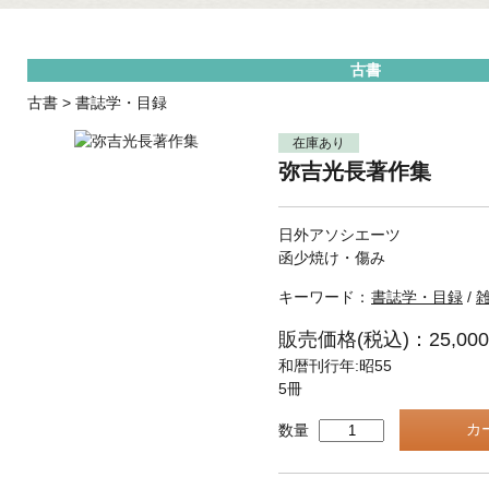
古書
古書
>
書誌学・目録
在庫あり
弥吉光長著作集
日外アソシエーツ
函少焼け・傷み
キーワード：
書誌学・目録
/
販売価格(税込)：25,00
和暦刊行年:昭55
5冊
数量