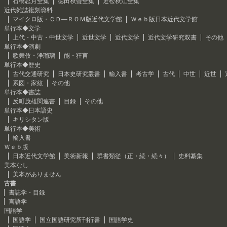
石橋忍月全集
徳田秋聲全集
近松秋江全集
近代雑誌複刻資料
マイクロ版・ＣＤ―ＲＯＭ版近代文学館
Ｗｅｂ版日本近代文学館
単行本◆文学
上代・中古・中世文学
近世文学
近代文学
近代文学研究双書
その他
単行本◆演劇
歌舞伎・浄瑠璃
能・狂言
単行本◆歴史
古代交通研究
日本史研究叢書
輸入書
考古学
古代
中世
近世
系図・家紋
その他
単行本◆書誌
反町茂雄関連書
目録
その他
単行本◆日本語史
キリシタン版
単行本◆美術
輸入書
Ｗｅｂ版
日本近代文学館
美術新報
群書類従（正・続・続々）
史料纂集
美本なし
美本がありません
古書
書誌学・目録
言語学
国語学
国語学
国立国語研究所刊行書
国語学史