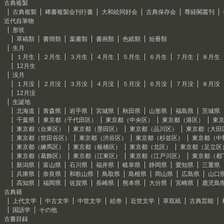
古典複製
古典複製
稀書複製会刊行書
大和絵同好会
古典保存会
尊経閣叢刊
近代自筆物
形状
草稿類
書簡類
葉書類
書画類
色紙類
短冊類
生月
１月生
２月生
３月生
４月生
５月生
６月生
７月生
８月生
12月生
没月
１月没
２月没
３月没
４月没
５月没
６月没
７月没
８月没
12月没
生誕地
北海道
青森県
岩手県
宮城県
秋田県
山形県
福島県
茨城県
千葉県
東京都（千代田区）
東京都（中央区）
東京都（港区）
東
東京都（台東区）
東京都（墨田区）
東京都（品川区）
東京都（大田
東京都（世田谷区）
東京都（渋谷区）
東京都（杉並区）
東京都（中
東京都（練馬区）
東京都（板橋区）
東京都（北区）
東京都（足立区
東京都（葛飾区）
東京都（江東区）
東京都（江戸川区）
東京都（都
新潟県
富山県
石川県
福井県
岐阜県
静岡県
愛知県
三重県
兵庫県
奈良県
和歌山県
鳥取県
島根県
岡山県
広島県
山口
高知県
福岡県
佐賀県
長崎県
熊本県
大分県
宮崎県
鹿児島
古典籍
上代文学
中古文学
中世文学
絵巻
近世文学
草双紙
古典芸能
国語学
その他
古書目録