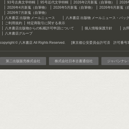
93号古典文学特輯
95号近代文学特輯
2026年2月新蒐（自筆物）
202
2026年4月新蒐（自筆物）
2026年5月新蒐（自筆物）
2026年6月新蒐（
2026年7月新蒐（自筆物）
八木書店 出版物 メールニュース
八木書店 出版物 メールニュース・バッ
ご利用規約
特定商取引に関する表示
八木書店出版物からの転載許可申請について
個人情報保護方針
お
八木書店グループ
copyright © 八木書店 All Rights Reserved.
[東京都公安委員会許可済 許可番号301
第二出版販売株式会社
株式会社日本古書通信社
ジャパンナレ