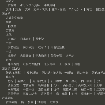
国語史
古辞書
キリシタン資料
洋学資料
文法
語彙
文章・文体・表現
音声・音韻・アクセント
方言
国語教
国文学
古典文学総論
和歌
勅撰集
万葉集
上代
古事記
日本書紀
風土記
中古
伊勢物語
源氏物語
枕草子
今昔物語集
中世
鴨長明
吉田兼好
平家物語
曽我物語
太平記
近世
井原西鶴
近松門左衛門
滝沢馬琴
上田秋成
俳諧
国文学（近代）
雑誌（原書）
複刻雑誌
同人誌・地方誌・一般誌
個人全集
近代文学
作家別
あ行
会津八一
芥川龍之介
石川啄木
泉 鏡花
内田百閒
か行
斎藤茂吉
志賀直哉
島崎藤村
た行
高浜虚子
高村光太郎
太宰 
永井荷風
中原中也
夏目漱石
は行
萩原朔太郎
樋口一葉
二葉亭
正岡子規
三島由紀夫
宮沢賢治
森 鴎外
や行
横光利一
与謝野
古典芸能
古典芸能
能
狂言
浄瑠璃
歌舞伎