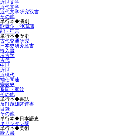
近世文学
近代文学
近代文学研究双書
その他
単行本◆演劇
歌舞伎・浄瑠璃
能・狂言
単行本◆歴史
古代交通研究
日本史研究叢書
輸入書
考古学
古代
中世
近世
近現代
補任関連
宗教史
系図・家紋
その他
単行本◆書誌
反町茂雄関連書
目録
その他
単行本◆日本語史
キリシタン版
単行本◆美術
輸入書