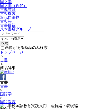
国文学
国文学（近代）
古典芸能
古典複製
近代自筆物
古典籍
古書目録
八木書店グループ
画像がある商品のみ検索
トップページ
＞
古書
＞
商品詳細
古書
古書
>
国語学
>
国語教育