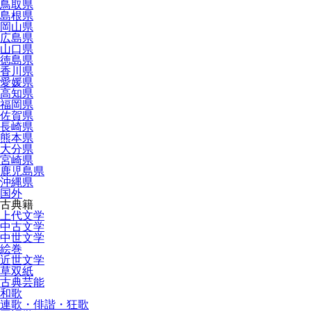
鳥取県
島根県
岡山県
広島県
山口県
徳島県
香川県
愛媛県
高知県
福岡県
佐賀県
長崎県
熊本県
大分県
宮崎県
鹿児島県
沖縄県
国外
古典籍
上代文学
中古文学
中世文学
絵巻
近世文学
草双紙
古典芸能
和歌
連歌・俳諧・狂歌