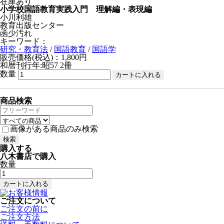
在庫あり
小学校国語教育実践入門 理解編・表現編
小川利雄
教育出版センター
函少汚れ
キーワード：
研究・教育法
/
国語教育
/
国語学
販売価格(税込)：1,800円
和暦刊行年:昭57
2冊
数量
商品検索
画像がある商品のみ検索
購入する
八木書店で購入
数量
ご注文について
ご注文の前に
ご注文方法