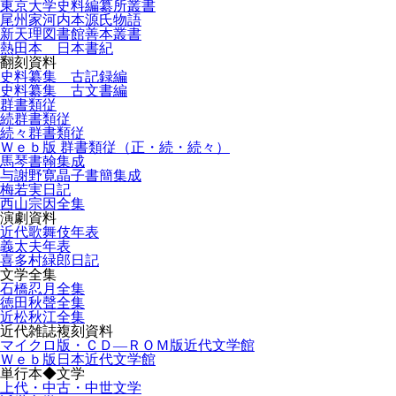
東京大学史料編纂所叢書
尾州家河内本源氏物語
新天理図書館善本叢書
熱田本 日本書紀
翻刻資料
史料纂集 古記録編
史料纂集 古文書編
群書類従
続群書類従
続々群書類従
Ｗｅｂ版 群書類従（正・続・続々）
馬琴書翰集成
与謝野寛晶子書簡集成
梅若実日記
西山宗因全集
演劇資料
近代歌舞伎年表
義太夫年表
喜多村緑郎日記
文学全集
石橋忍月全集
徳田秋聲全集
近松秋江全集
近代雑誌複刻資料
マイクロ版・ＣＤ―ＲＯＭ版近代文学館
Ｗｅｂ版日本近代文学館
単行本◆文学
上代・中古・中世文学