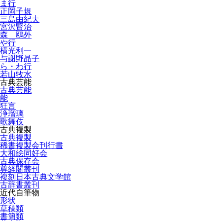
ま行
正岡子規
三島由紀夫
宮沢賢治
森 鴎外
や行
横光利一
与謝野晶子
ら・わ行
若山牧水
古典芸能
古典芸能
能
狂言
浄瑠璃
歌舞伎
古典複製
古典複製
稀書複製会刊行書
大和絵同好会
古典保存会
尊経閣叢刊
複刻日本古典文学館
古辞書叢刊
近代自筆物
形状
草稿類
書簡類