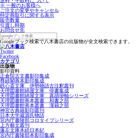
送料・手数料について
※ 一般のお客様へ
ご注文の変更やキャンセル
特定商取引に関する表示
販売数量
引渡し時期
お問合せ先
Googleブック検索で八木書店の出版物が全文検索できます。
Twitter
Facebook
カテゴリ
出版物
影印資料
正倉院古文書影印集成
尊経閣善本影印集成
鉄心斎文庫 伊勢物語古注釈叢刊
天理図書館綿屋文庫 俳書集成
天理図書館綿屋文庫 真蹟掛軸シリーズ
天理図書館善本叢書 和書之部
天理図書館善本叢書 漢籍之部
神宮古典籍影印叢刊
日本大学蔵源氏物語
宮内庁書陵部コロタイプシリーズ
上方藝文叢刊
蓬左文庫本続日本紀
宮内庁書陵部本影印集成