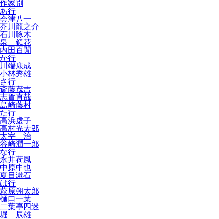
作家別
あ行
会津八一
芥川龍之介
石川啄木
泉 鏡花
内田百閒
か行
川端康成
小林秀雄
さ行
斎藤茂吉
志賀直哉
島崎藤村
た行
高浜虚子
高村光太郎
太宰 治
谷崎潤一郎
な行
永井荷風
中原中也
夏目漱石
は行
萩原朔太郎
樋口一葉
二葉亭四迷
堀 辰雄