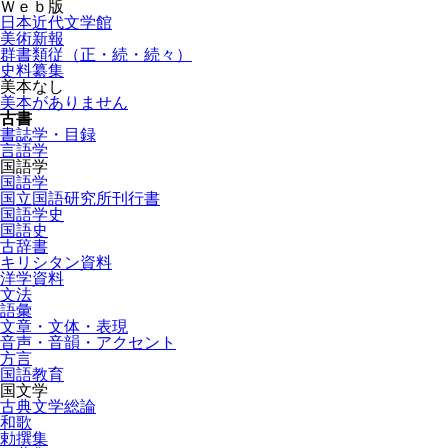
Ｗｅｂ版
日本近代文学館
美術新報
群書類従（正・続・続々）
史料纂集
美本なし
美本がありません
古書
書誌学・目録
言語学
国語学
国語学
国立国語研究所刊行書
国語学史
国語史
古辞書
キリシタン資料
洋学資料
文法
語彙
文章・文体・表現
音声・音韻・アクセント
方言
国語教育
国文学
古典文学総論
和歌
勅撰集