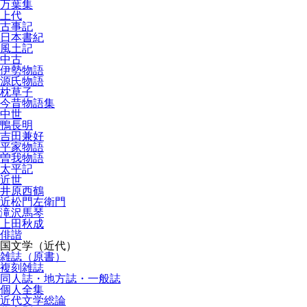
万葉集
上代
古事記
日本書紀
風土記
中古
伊勢物語
源氏物語
枕草子
今昔物語集
中世
鴨長明
吉田兼好
平家物語
曽我物語
太平記
近世
井原西鶴
近松門左衛門
滝沢馬琴
上田秋成
俳諧
国文学（近代）
雑誌（原書）
複刻雑誌
同人誌・地方誌・一般誌
個人全集
近代文学総論