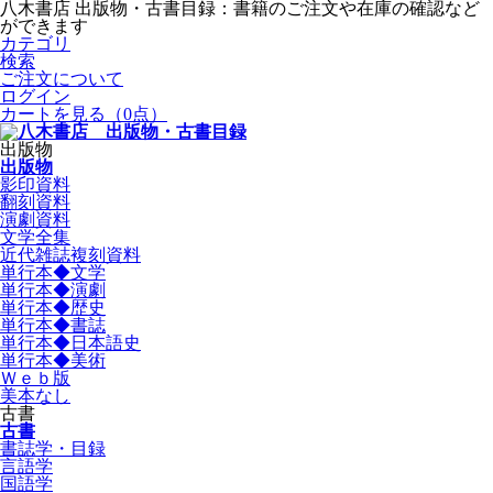
八木書店 出版物・古書目録：書籍のご注文や在庫の確認など
ができます
カテゴリ
検索
ご注文について
ログイン
カートを見る
（0点）
出版物
出版物
影印資料
翻刻資料
演劇資料
文学全集
近代雑誌複刻資料
単行本◆文学
単行本◆演劇
単行本◆歴史
単行本◆書誌
単行本◆日本語史
単行本◆美術
Ｗｅｂ版
美本なし
古書
古書
書誌学・目録
言語学
国語学