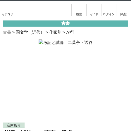
出版物
古書
画像がある商品のみ検索
（0点）
古書
出版物
古書
古書
>
国文学（近代）
>
作家別
>
か行
影印資料
書誌学・目録
翻刻資料
言語学
演劇資料
国語学
文学全集
国文学
近代雑誌複刻資料
国文学（近代）
単行本◆文学
古典芸能
単行本◆演劇
古典複製
単行本◆歴史
近代自筆物
単行本◆書誌
古典籍
在庫あり