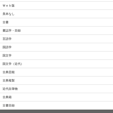
Ｗｅｂ版
美本なし
古書
書誌学・目録
言語学
国語学
国文学
国文学（近代）
古典芸能
古典複製
近代自筆物
古典籍
古書目録