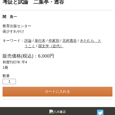
単行本◆日本語史
古書目録
考証と試論 二葉亭・透谷
単行本◆美術
関 良一
Ｗｅｂ版
教育出版センター
美本なし
函少すれやけ
キーワード：
評論
/
単行本
/
作家別
/
北村透谷
/
きたむら と
うこく
/
国文学（近代）
販売価格(税込)：6,000円
和暦刊行年:平4
1冊
数量
Twitter
F