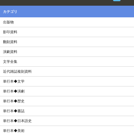
カテゴリ
出版物
影印資料
翻刻資料
演劇資料
文学全集
近代雑誌複刻資料
単行本◆文学
単行本◆演劇
単行本◆歴史
単行本◆書誌
単行本◆日本語史
単行本◆美術