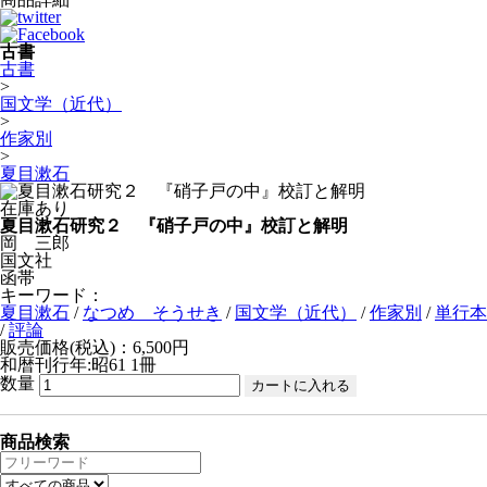
古書
古書
>
国文学（近代）
>
作家別
>
夏目漱石
在庫あり
夏目漱石研究２ 『硝子戸の中』校訂と解明
岡 三郎
国文社
函帯
キーワード：
夏目漱石
/
なつめ そうせき
/
国文学（近代）
/
作家別
/
単行本
/
評論
販売価格(税込)：6,500円
和暦刊行年:昭61
1冊
数量
商品検索