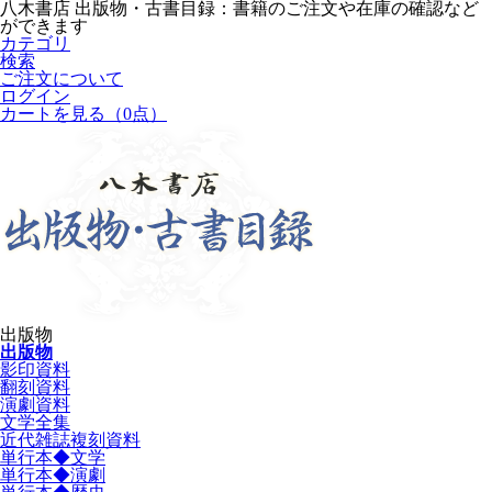
八木書店 出版物・古書目録：書籍のご注文や在庫の確認など
ができます
カテゴリ
検索
ご注文について
ログイン
カートを見る
（0点）
出版物
出版物
影印資料
翻刻資料
演劇資料
文学全集
近代雑誌複刻資料
単行本◆文学
単行本◆演劇