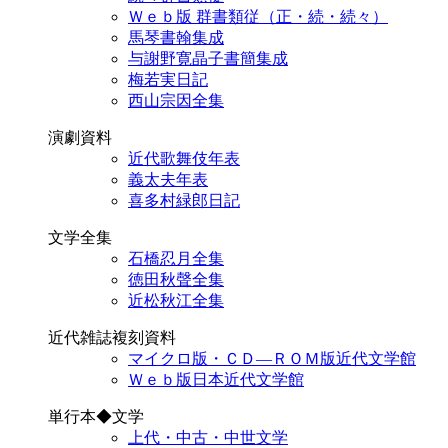
Ｗｅｂ版 群書類従（正・続・続々）
馬琴書翰集成
与謝野寛晶子書簡集成
梅若実日記
西山宗因全集
演劇資料
近代歌舞伎年表
義太夫年表
喜多村緑郎日記
文学全集
石橋忍月全集
徳田秋聲全集
近松秋江全集
近代雑誌複刻資料
マイクロ版・ＣＤ―ＲＯＭ版近代文学館
Ｗｅｂ版日本近代文学館
単行本◆文学
上代・中古・中世文学