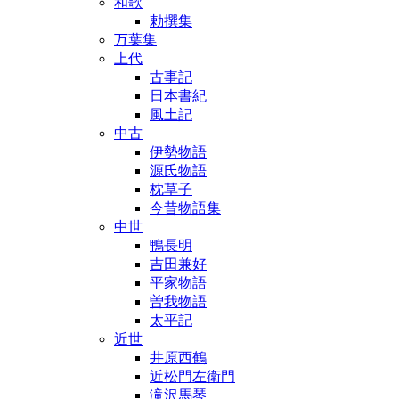
和歌
勅撰集
万葉集
上代
古事記
日本書紀
風土記
中古
伊勢物語
源氏物語
枕草子
今昔物語集
中世
鴨長明
吉田兼好
平家物語
曽我物語
太平記
近世
井原西鶴
近松門左衛門
滝沢馬琴