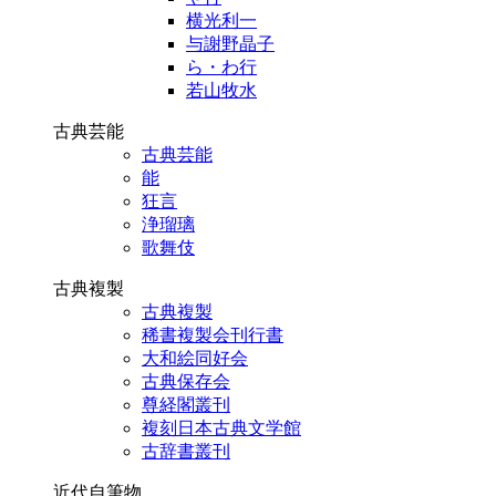
横光利一
与謝野晶子
ら・わ行
若山牧水
古典芸能
古典芸能
能
狂言
浄瑠璃
歌舞伎
古典複製
古典複製
稀書複製会刊行書
大和絵同好会
古典保存会
尊経閣叢刊
複刻日本古典文学館
古辞書叢刊
近代自筆物