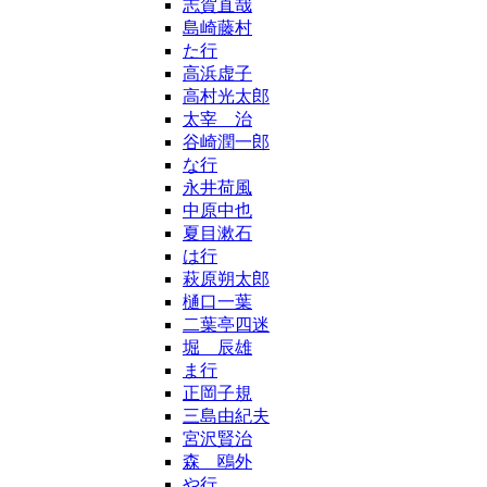
志賀直哉
島崎藤村
た行
高浜虚子
高村光太郎
太宰 治
谷崎潤一郎
な行
永井荷風
中原中也
夏目漱石
は行
萩原朔太郎
樋口一葉
二葉亭四迷
堀 辰雄
ま行
正岡子規
三島由紀夫
宮沢賢治
森 鴎外
や行