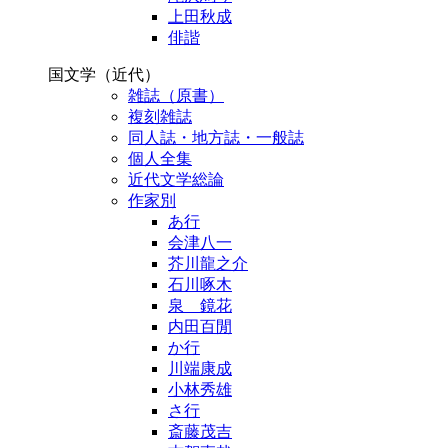
上田秋成
俳諧
国文学（近代）
雑誌（原書）
複刻雑誌
同人誌・地方誌・一般誌
個人全集
近代文学総論
作家別
あ行
会津八一
芥川龍之介
石川啄木
泉 鏡花
内田百閒
か行
川端康成
小林秀雄
さ行
斎藤茂吉