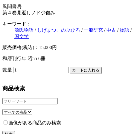
風間書房
第４巻見返しノド少傷み
キーワード：
源氏物語
/
しげまつ、のぶひろ
/
一般研究
/
中古
/
物語
/
国文学
販売価格(税込)：15,000円
和暦刊行年:昭55
6冊
数量
商品検索
画像がある商品のみ検索