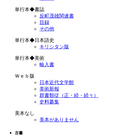
単行本◆書誌
反町茂雄関連書
目録
その他
単行本◆日本語史
キリシタン版
単行本◆美術
輸入書
Ｗｅｂ版
日本近代文学館
美術新報
群書類従（正・続・続々）
史料纂集
美本なし
美本がありません
古書