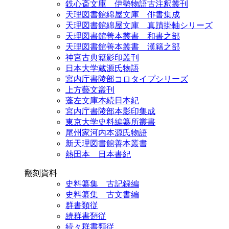
鉄心斎文庫 伊勢物語古注釈叢刊
天理図書館綿屋文庫 俳書集成
天理図書館綿屋文庫 真蹟掛軸シリーズ
天理図書館善本叢書 和書之部
天理図書館善本叢書 漢籍之部
神宮古典籍影印叢刊
日本大学蔵源氏物語
宮内庁書陵部コロタイプシリーズ
上方藝文叢刊
蓬左文庫本続日本紀
宮内庁書陵部本影印集成
東京大学史料編纂所叢書
尾州家河内本源氏物語
新天理図書館善本叢書
熱田本 日本書紀
翻刻資料
史料纂集 古記録編
史料纂集 古文書編
群書類従
続群書類従
続々群書類従