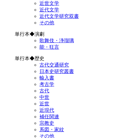
近世文学
近代文学
近代文学研究双書
その他
単行本◆演劇
歌舞伎・浄瑠璃
能・狂言
単行本◆歴史
古代交通研究
日本史研究叢書
輸入書
考古学
古代
中世
近世
近現代
補任関連
宗教史
系図・家紋
その他