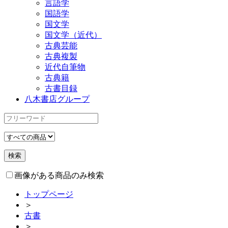
言語学
国語学
国文学
国文学（近代）
古典芸能
古典複製
近代自筆物
古典籍
古書目録
八木書店グループ
画像がある商品のみ検索
トップページ
＞
古書
＞