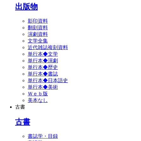
出版物
影印資料
翻刻資料
演劇資料
文学全集
近代雑誌複刻資料
単行本◆文学
単行本◆演劇
単行本◆歴史
単行本◆書誌
単行本◆日本語史
単行本◆美術
Ｗｅｂ版
美本なし
古書
古書
書誌学・目録