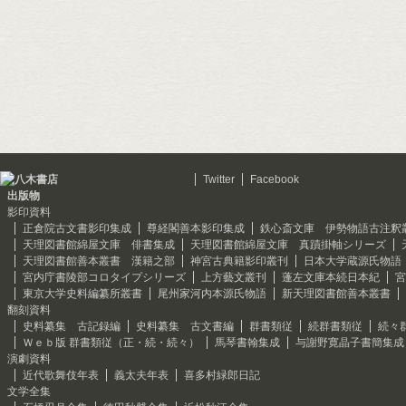
Twitter
Facebook
出版物
影印資料
正倉院古文書影印集成
尊経閣善本影印集成
鉄心斎文庫 伊勢物語古注釈
天理図書館綿屋文庫 俳書集成
天理図書館綿屋文庫 真蹟掛軸シリーズ
天理図書館善本叢書 漢籍之部
神宮古典籍影印叢刊
日本大学蔵源氏物語
宮内庁書陵部コロタイプシリーズ
上方藝文叢刊
蓬左文庫本続日本紀
宮
東京大学史料編纂所叢書
尾州家河内本源氏物語
新天理図書館善本叢書
翻刻資料
史料纂集 古記録編
史料纂集 古文書編
群書類従
続群書類従
続々
Ｗｅｂ版 群書類従（正・続・続々）
馬琴書翰集成
与謝野寛晶子書簡集成
演劇資料
近代歌舞伎年表
義太夫年表
喜多村緑郎日記
文学全集