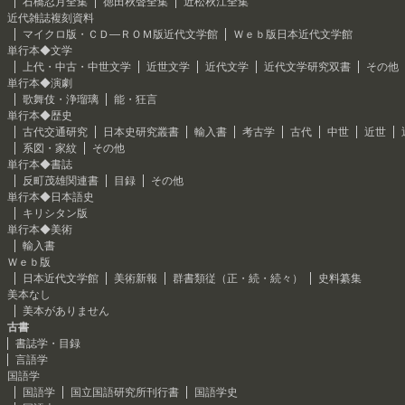
石橋忍月全集
徳田秋聲全集
近松秋江全集
近代雑誌複刻資料
マイクロ版・ＣＤ―ＲＯＭ版近代文学館
Ｗｅｂ版日本近代文学館
単行本◆文学
上代・中古・中世文学
近世文学
近代文学
近代文学研究双書
その他
単行本◆演劇
歌舞伎・浄瑠璃
能・狂言
単行本◆歴史
古代交通研究
日本史研究叢書
輸入書
考古学
古代
中世
近世
系図・家紋
その他
単行本◆書誌
反町茂雄関連書
目録
その他
単行本◆日本語史
キリシタン版
単行本◆美術
輸入書
Ｗｅｂ版
日本近代文学館
美術新報
群書類従（正・続・続々）
史料纂集
美本なし
美本がありません
古書
書誌学・目録
言語学
国語学
国語学
国立国語研究所刊行書
国語学史