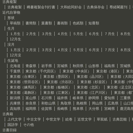
古典複製
古典複製
稀書複製会刊行書
大和絵同好会
古典保存会
尊経閣叢刊
近代自筆物
形状
草稿類
書簡類
葉書類
書画類
色紙類
短冊類
生月
１月生
２月生
３月生
４月生
５月生
６月生
７月生
８月生
12月生
没月
１月没
２月没
３月没
４月没
５月没
６月没
７月没
８月没
12月没
生誕地
北海道
青森県
岩手県
宮城県
秋田県
山形県
福島県
茨城県
千葉県
東京都（千代田区）
東京都（中央区）
東京都（港区）
東
東京都（台東区）
東京都（墨田区）
東京都（品川区）
東京都（大田
東京都（世田谷区）
東京都（渋谷区）
東京都（杉並区）
東京都（中
東京都（練馬区）
東京都（板橋区）
東京都（北区）
東京都（足立区
東京都（葛飾区）
東京都（江東区）
東京都（江戸川区）
東京都（都
新潟県
富山県
石川県
福井県
岐阜県
静岡県
愛知県
三重県
兵庫県
奈良県
和歌山県
鳥取県
島根県
岡山県
広島県
山口
高知県
福岡県
佐賀県
長崎県
熊本県
大分県
宮崎県
鹿児島
古典籍
上代文学
中古文学
中世文学
絵巻
近世文学
草双紙
古典芸能
国語学
その他
古書目録