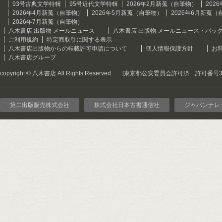
93号古典文学特輯
95号近代文学特輯
2026年2月新蒐（自筆物）
202
2026年4月新蒐（自筆物）
2026年5月新蒐（自筆物）
2026年6月新蒐（
2026年7月新蒐（自筆物）
八木書店 出版物 メールニュース
八木書店 出版物 メールニュース・バッ
ご利用規約
特定商取引に関する表示
八木書店出版物からの転載許可申請について
個人情報保護方針
お
八木書店グループ
copyright © 八木書店 All Rights Reserved.
[東京都公安委員会許可済 許可番号301
第二出版販売株式会社
株式会社日本古書通信社
ジャパンナレ