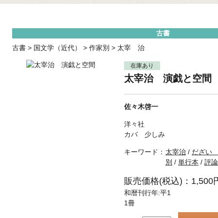
古書
古書
>
国文学（近代）
>
作家別
>
太宰 治
在庫あり
太宰治 演戯と空間
佐々木啓一
洋々社
カバ 少しみ
キーワード：
太宰治
/
だざい
別
/
単行本
/
評論
販売価格(税込)：1,500
和暦刊行年:平1
1冊