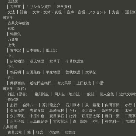
国語史
古辞書
キリシタン資料
洋学資料
文法
語彙
文章・文体・表現
音声・音韻・アクセント
方言
国語教
国文学
古典文学総論
和歌
勅撰集
万葉集
上代
古事記
日本書紀
風土記
中古
伊勢物語
源氏物語
枕草子
今昔物語集
中世
鴨長明
吉田兼好
平家物語
曽我物語
太平記
近世
井原西鶴
近松門左衛門
滝沢馬琴
上田秋成
俳諧
国文学（近代）
雑誌（原書）
複刻雑誌
同人誌・地方誌・一般誌
個人全集
近代文学
作家別
あ行
会津八一
芥川龍之介
石川啄木
泉 鏡花
内田百閒
か行
斎藤茂吉
志賀直哉
島崎藤村
た行
高浜虚子
高村光太郎
太宰 
永井荷風
中原中也
夏目漱石
は行
萩原朔太郎
樋口一葉
二葉亭
正岡子規
三島由紀夫
宮沢賢治
森 鴎外
や行
横光利一
与謝野
古典芸能
古典芸能
能
狂言
浄瑠璃
歌舞伎