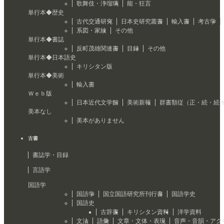
歌舞伎・浄瑠璃
能・狂言
単行本◆歴史
古代交通研究
日本史研究叢書
輸入書
考古学
系図・家紋
その他
単行本◆書誌
反町茂雄関連書
目録
その他
単行本◆日本語史
キリシタン版
単行本◆美術
輸入書
Ｗｅｂ版
日本近代文学館
美術新報
群書類従（正・続・続
美本なし
美本がありません
古書
書誌学・目録
言語学
国語学
国語学
国立国語研究所刊行書
国語学史
国語史
古辞書
キリシタン資料
洋学資料
文法
語彙
文章・文体・表現
音声・音韻・アク