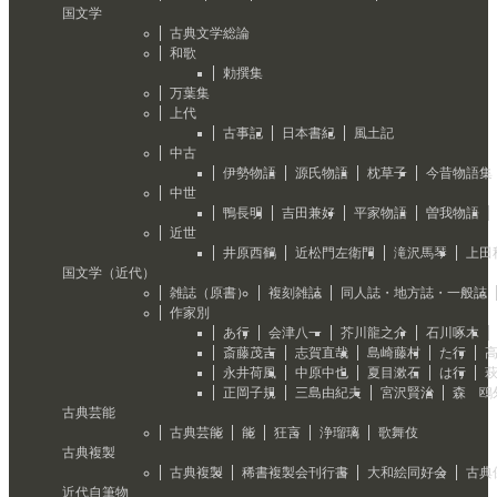
国文学
古典文学総論
和歌
勅撰集
万葉集
上代
古事記
日本書紀
風土記
中古
伊勢物語
源氏物語
枕草子
今昔物語集
中世
鴨長明
吉田兼好
平家物語
曽我物語
近世
井原西鶴
近松門左衛門
滝沢馬琴
上田
国文学（近代）
雑誌（原書）
複刻雑誌
同人誌・地方誌・一般誌
作家別
あ行
会津八一
芥川龍之介
石川啄木
斎藤茂吉
志賀直哉
島崎藤村
た行
永井荷風
中原中也
夏目漱石
は行
正岡子規
三島由紀夫
宮沢賢治
森 鴎
古典芸能
古典芸能
能
狂言
浄瑠璃
歌舞伎
古典複製
古典複製
稀書複製会刊行書
大和絵同好会
古典
近代自筆物