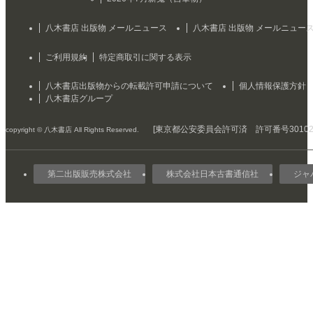
八木書店 出版物 メールニュース
八木書店 出版物 メールニュー
ご利用規約
特定商取引に関する表示
八木書店出版物からの転載許可申請について
個人情報保護方針
八木書店グループ
[東京都公安委員会許可済 許可番号301029
copyright © 八木書店 All Rights Reserved.
第二出版販売株式会社
株式会社日本古書通信社
ジャ