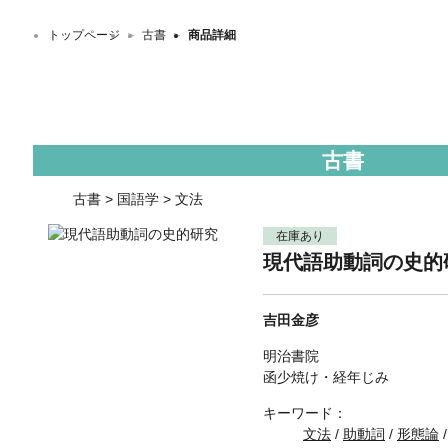
トップページ
＞
古書
＞
商品詳細
古書
古書
>
国語学
>
文法
在庫あり
現代語助動詞の史的
吉田金彦
明治書院
函少焼け・経年じみ
キーワード：
文法
/
助動詞
/
形態論