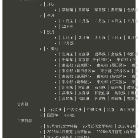
形状
草稿類
書簡類
葉書類
書画類
色紙
生月
１月生
２月生
３月生
４月生
５月
12月生
没月
１月没
２月没
３月没
４月没
５月
12月没
生誕地
北海道
青森県
岩手県
宮城県
秋田
千葉県
東京都（千代田区）
東京都（中
東京都（台東区）
東京都（墨田区）
東
東京都（世田谷区）
東京都（渋谷区）
東京都（練馬区）
東京都（板橋区）
東
東京都（葛飾区）
東京都（江東区）
東
新潟県
富山県
石川県
福井県
岐阜
兵庫県
奈良県
和歌山県
鳥取県
島
高知県
福岡県
佐賀県
長崎県
熊本
古典籍
上代文学
中古文学
中世文学
絵巻
近世文学
国語学
その他
古書目録
93号古典文学特輯
95号近代文学特輯
2026年2
2026年4月新蒐（自筆物）
2026年5月新蒐（自筆物
2026年7月新蒐（自筆物）