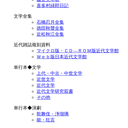
喜多村緑郎日記
文学全集
石橋忍月全集
徳田秋聲全集
近松秋江全集
近代雑誌複刻資料
マイクロ版・ＣＤ―ＲＯＭ版近代文学館
Ｗｅｂ版日本近代文学館
単行本◆文学
上代・中古・中世文学
近世文学
近代文学
近代文学研究双書
その他
単行本◆演劇
歌舞伎・浄瑠璃
能・狂言