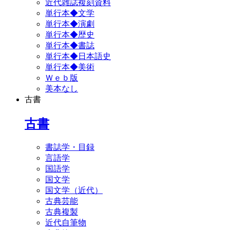
近代雑誌複刻資料
単行本◆文学
単行本◆演劇
単行本◆歴史
単行本◆書誌
単行本◆日本語史
単行本◆美術
Ｗｅｂ版
美本なし
古書
古書
書誌学・目録
言語学
国語学
国文学
国文学（近代）
古典芸能
古典複製
近代自筆物