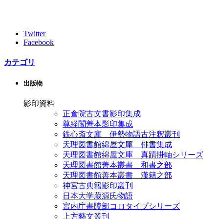
Twitter
Facebook
カテゴリ
出版物
影印資料
正倉院古文書影印集成
尊経閣善本影印集成
鉄心斎文庫 伊勢物語古注釈叢刊
天理図書館綿屋文庫 俳書集成
天理図書館綿屋文庫 真蹟掛軸シリーズ
天理図書館善本叢書 和書之部
天理図書館善本叢書 漢籍之部
神宮古典籍影印叢刊
日本大学蔵源氏物語
宮内庁書陵部コロタイプシリーズ
上方藝文叢刊