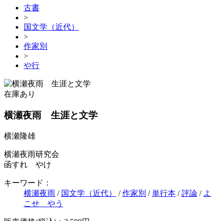
古書
>
国文学（近代）
>
作家別
>
や行
在庫あり
横瀬夜雨 生涯と文学
横瀬隆雄
横瀬夜雨研究会
函すれ やけ
キーワード：
横瀬夜雨
/
国文学（近代）
/
作家別
/
単行本
/
評論
/
よ
こせ やう