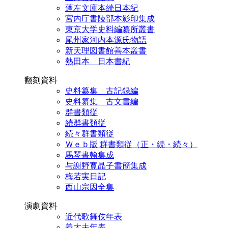
蓬左文庫本続日本紀
宮内庁書陵部本影印集成
東京大学史料編纂所叢書
尾州家河内本源氏物語
新天理図書館善本叢書
熱田本 日本書紀
翻刻資料
史料纂集 古記録編
史料纂集 古文書編
群書類従
続群書類従
続々群書類従
Ｗｅｂ版 群書類従（正・続・続々）
馬琴書翰集成
与謝野寛晶子書簡集成
梅若実日記
西山宗因全集
演劇資料
近代歌舞伎年表
義太夫年表