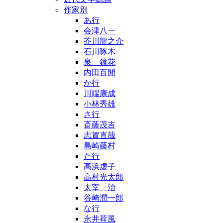
作家別
あ行
会津八一
芥川龍之介
石川啄木
泉 鏡花
内田百閒
か行
川端康成
小林秀雄
さ行
斎藤茂吉
志賀直哉
島崎藤村
た行
高浜虚子
高村光太郎
太宰 治
谷崎潤一郎
な行
永井荷風