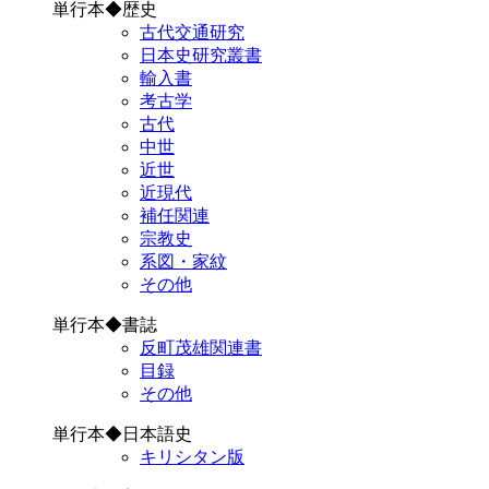
単行本◆歴史
古代交通研究
日本史研究叢書
輸入書
考古学
古代
中世
近世
近現代
補任関連
宗教史
系図・家紋
その他
単行本◆書誌
反町茂雄関連書
目録
その他
単行本◆日本語史
キリシタン版