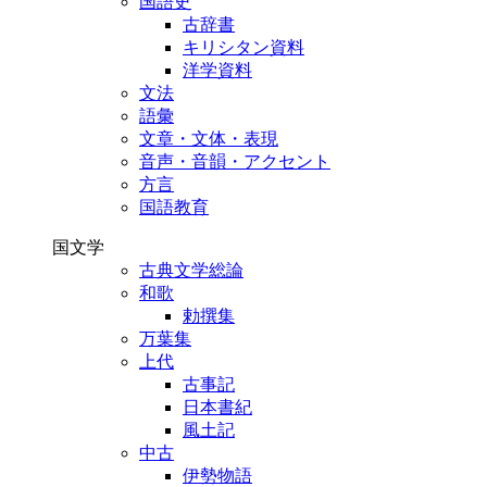
国語史
古辞書
キリシタン資料
洋学資料
文法
語彙
文章・文体・表現
音声・音韻・アクセント
方言
国語教育
国文学
古典文学総論
和歌
勅撰集
万葉集
上代
古事記
日本書紀
風土記
中古
伊勢物語