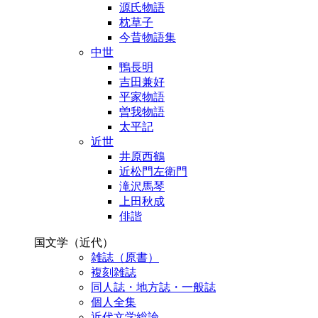
源氏物語
枕草子
今昔物語集
中世
鴨長明
吉田兼好
平家物語
曽我物語
太平記
近世
井原西鶴
近松門左衛門
滝沢馬琴
上田秋成
俳諧
国文学（近代）
雑誌（原書）
複刻雑誌
同人誌・地方誌・一般誌
個人全集
近代文学総論