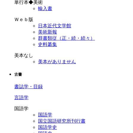
単行本◆美術
輸入書
Ｗｅｂ版
日本近代文学館
美術新報
群書類従（正・続・続々）
史料纂集
美本なし
美本がありません
古書
書誌学・目録
言語学
国語学
国語学
国立国語研究所刊行書
国語学史