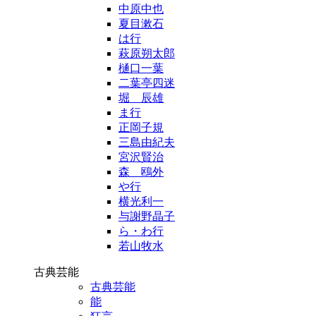
中原中也
夏目漱石
は行
萩原朔太郎
樋口一葉
二葉亭四迷
堀 辰雄
ま行
正岡子規
三島由紀夫
宮沢賢治
森 鴎外
や行
横光利一
与謝野晶子
ら・わ行
若山牧水
古典芸能
古典芸能
能