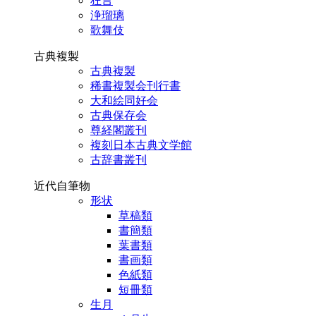
狂言
浄瑠璃
歌舞伎
古典複製
古典複製
稀書複製会刊行書
大和絵同好会
古典保存会
尊経閣叢刊
複刻日本古典文学館
古辞書叢刊
近代自筆物
形状
草稿類
書簡類
葉書類
書画類
色紙類
短冊類
生月