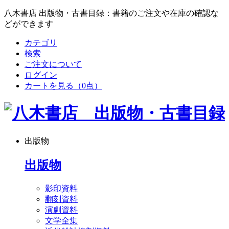
八木書店 出版物・古書目録：書籍のご注文や在庫の確認な
どができます
カテゴリ
検索
ご注文について
ログイン
カートを見る
（0点）
出版物
出版物
影印資料
翻刻資料
演劇資料
文学全集