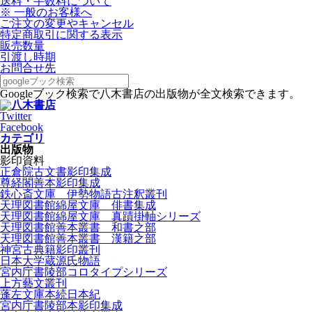
送料・手数料について
※ 一般のお客様へ
ご注文の変更やキャンセル
特定商取引に関する表示
販売数量
引渡し時期
お問合せ先
Googleブック検索で八木書店の出版物が全文検索できます。
Twitter
Facebook
カテゴリ
出版物
影印資料
正倉院古文書影印集成
尊経閣善本影印集成
鉄心斎文庫 伊勢物語古注釈叢刊
天理図書館綿屋文庫 俳書集成
天理図書館綿屋文庫 真蹟掛軸シリーズ
天理図書館善本叢書 和書之部
天理図書館善本叢書 漢籍之部
神宮古典籍影印叢刊
日本大学蔵源氏物語
宮内庁書陵部コロタイプシリーズ
上方藝文叢刊
蓬左文庫本続日本紀
宮内庁書陵部本影印集成