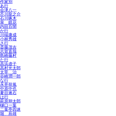
作家別
あ行
会津八一
芥川龍之介
石川啄木
泉 鏡花
内田百閒
か行
川端康成
小林秀雄
さ行
斎藤茂吉
志賀直哉
島崎藤村
た行
高浜虚子
高村光太郎
太宰 治
谷崎潤一郎
な行
永井荷風
中原中也
夏目漱石
は行
萩原朔太郎
樋口一葉
二葉亭四迷
堀 辰雄