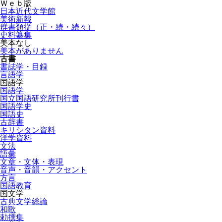
Ｗｅｂ版
日本近代文学館
美術新報
群書類従（正・続・続々）
史料纂集
美本なし
美本がありません
古書
書誌学・目録
言語学
国語学
国語学
国立国語研究所刊行書
国語学史
国語史
古辞書
キリシタン資料
洋学資料
文法
語彙
文章・文体・表現
音声・音韻・アクセント
方言
国語教育
国文学
古典文学総論
和歌
勅撰集