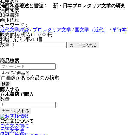
在庫あり
浦西和彦著述と書誌１ 新・日本プロレタリア文学の研究
浦西和彦
和泉書院
函少汚れ
キーワード：
近代文学総論
/
プロレタリア文学
/
国文学（近代）
/
単行本
販売価格(税込)：5,000円
和暦刊行年:平21
1冊
数量
商品検索
画像がある商品のみ検索
購入する
八木書店で購入
数量
ご注文について
ご注文の前に
ご注文方法