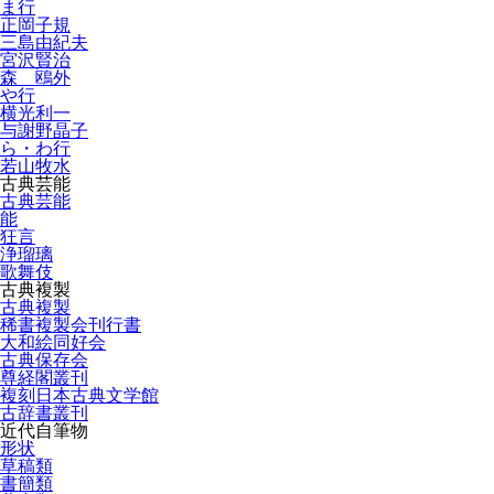
ま行
正岡子規
三島由紀夫
宮沢賢治
森 鴎外
や行
横光利一
与謝野晶子
ら・わ行
若山牧水
古典芸能
古典芸能
能
狂言
浄瑠璃
歌舞伎
古典複製
古典複製
稀書複製会刊行書
大和絵同好会
古典保存会
尊経閣叢刊
複刻日本古典文学館
古辞書叢刊
近代自筆物
形状
草稿類
書簡類