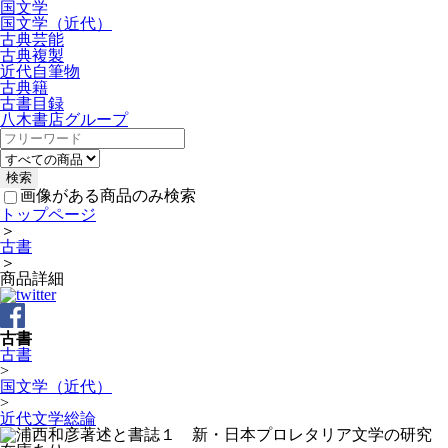
国文学
国文学（近代）
古典芸能
古典複製
近代自筆物
古典籍
古書目録
八木書店グループ
画像がある商品のみ検索
トップページ
＞
古書
＞
商品詳細
古書
古書
>
国文学（近代）
>
近代文学総論