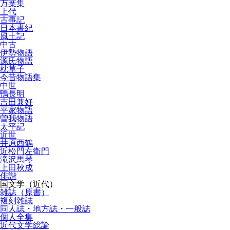
万葉集
上代
古事記
日本書紀
風土記
中古
伊勢物語
源氏物語
枕草子
今昔物語集
中世
鴨長明
吉田兼好
平家物語
曽我物語
太平記
近世
井原西鶴
近松門左衛門
滝沢馬琴
上田秋成
俳諧
国文学（近代）
雑誌（原書）
複刻雑誌
同人誌・地方誌・一般誌
個人全集
近代文学総論