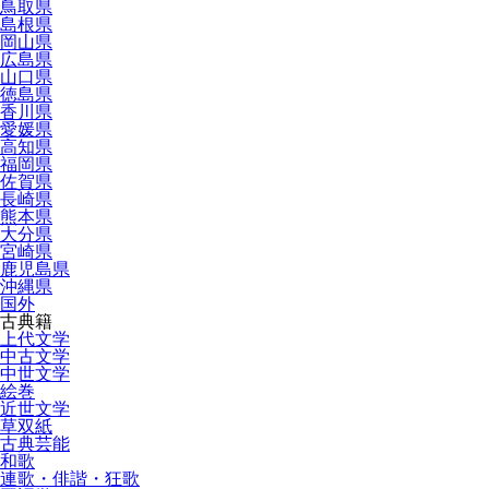
鳥取県
島根県
岡山県
広島県
山口県
徳島県
香川県
愛媛県
高知県
福岡県
佐賀県
長崎県
熊本県
大分県
宮崎県
鹿児島県
沖縄県
国外
古典籍
上代文学
中古文学
中世文学
絵巻
近世文学
草双紙
古典芸能
和歌
連歌・俳諧・狂歌