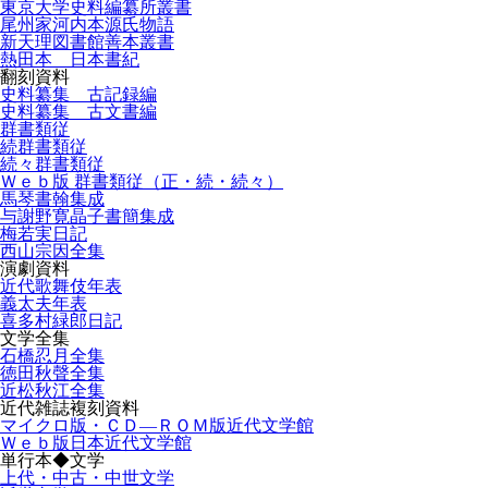
東京大学史料編纂所叢書
尾州家河内本源氏物語
新天理図書館善本叢書
熱田本 日本書紀
翻刻資料
史料纂集 古記録編
史料纂集 古文書編
群書類従
続群書類従
続々群書類従
Ｗｅｂ版 群書類従（正・続・続々）
馬琴書翰集成
与謝野寛晶子書簡集成
梅若実日記
西山宗因全集
演劇資料
近代歌舞伎年表
義太夫年表
喜多村緑郎日記
文学全集
石橋忍月全集
徳田秋聲全集
近松秋江全集
近代雑誌複刻資料
マイクロ版・ＣＤ―ＲＯＭ版近代文学館
Ｗｅｂ版日本近代文学館
単行本◆文学
上代・中古・中世文学