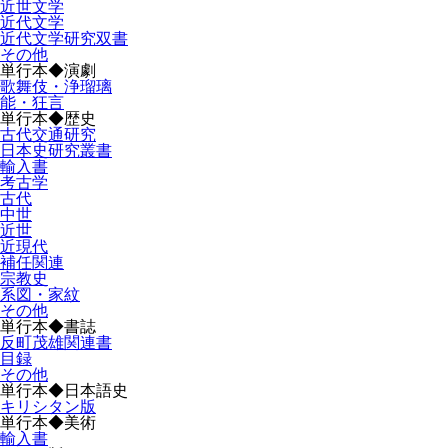
近世文学
近代文学
近代文学研究双書
その他
単行本◆演劇
歌舞伎・浄瑠璃
能・狂言
単行本◆歴史
古代交通研究
日本史研究叢書
輸入書
考古学
古代
中世
近世
近現代
補任関連
宗教史
系図・家紋
その他
単行本◆書誌
反町茂雄関連書
目録
その他
単行本◆日本語史
キリシタン版
単行本◆美術
輸入書