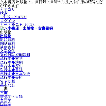
八木書店 出版物・古書目録：書籍のご注文や在庫の確認など
ができます
カテゴリ
検索
ご注文について
ログイン
カートを見る
（0点）
出版物
出版物
影印資料
翻刻資料
演劇資料
文学全集
近代雑誌複刻資料
単行本◆文学
単行本◆演劇
単行本◆歴史
単行本◆書誌
単行本◆日本語史
単行本◆美術
Ｗｅｂ版
美本なし
古書
古書
書誌学・目録
言語学
国語学