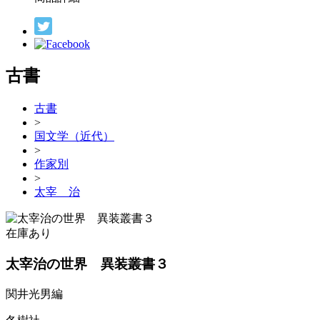
古書
古書
>
国文学（近代）
>
作家別
>
太宰 治
在庫あり
太宰治の世界 異装叢書３
関井光男編