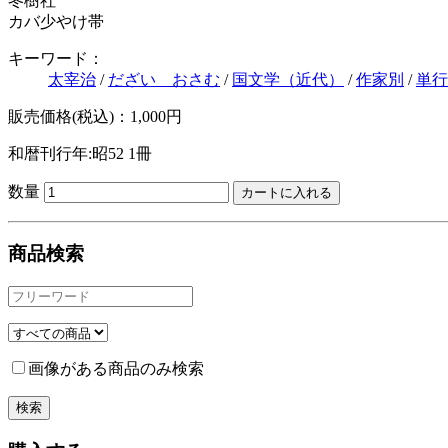
冬樹社
カバ少やけ帯
キーワード：
太宰治
/
だざい おさむ
/
国文学（近代）
/
作家別
/
単行
販売価格(税込)：1,000円
和暦刊行年:昭52
1冊
数量
商品検索
画像がある商品のみ検索