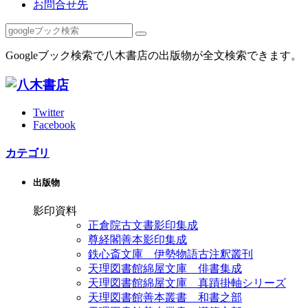
お問合せ先
Googleブック検索で八木書店の出版物が全文検索できます。
Twitter
Facebook
カテゴリ
出版物
影印資料
正倉院古文書影印集成
尊経閣善本影印集成
鉄心斎文庫 伊勢物語古注釈叢刊
天理図書館綿屋文庫 俳書集成
天理図書館綿屋文庫 真蹟掛軸シリーズ
天理図書館善本叢書 和書之部