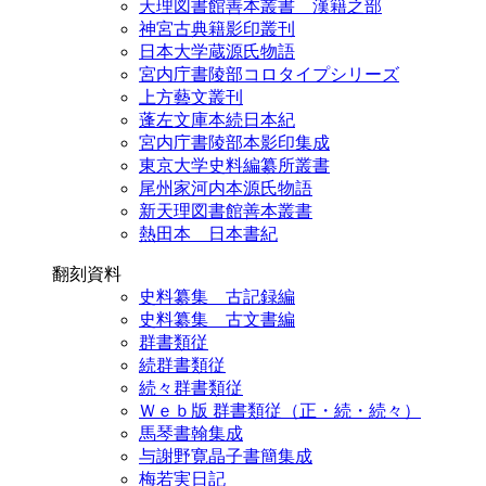
天理図書館善本叢書 漢籍之部
神宮古典籍影印叢刊
日本大学蔵源氏物語
宮内庁書陵部コロタイプシリーズ
上方藝文叢刊
蓬左文庫本続日本紀
宮内庁書陵部本影印集成
東京大学史料編纂所叢書
尾州家河内本源氏物語
新天理図書館善本叢書
熱田本 日本書紀
翻刻資料
史料纂集 古記録編
史料纂集 古文書編
群書類従
続群書類従
続々群書類従
Ｗｅｂ版 群書類従（正・続・続々）
馬琴書翰集成
与謝野寛晶子書簡集成
梅若実日記