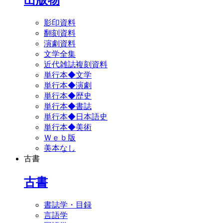
影印資料
翻刻資料
演劇資料
文学全集
近代雑誌複刻資料
単行本◆文学
単行本◆演劇
単行本◆歴史
単行本◆書誌
単行本◆日本語史
単行本◆美術
Ｗｅｂ版
美本なし
古書
古書
書誌学・目録
言語学