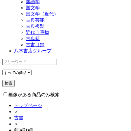
国語学
国文学
国文学（近代）
古典芸能
古典複製
近代自筆物
古典籍
古書目録
八木書店グループ
画像がある商品のみ検索
トップページ
＞
古書
＞
商品詳細