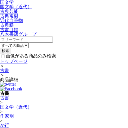
国文学
国文学（近代）
古典芸能
古典複製
近代自筆物
古典籍
古書目録
八木書店グループ
画像がある商品のみ検索
トップページ
＞
古書
＞
商品詳細
古書
古書
>
国文学（近代）
>
作家別
>
か行