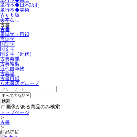
単行本◆書誌
単行本◆日本語史
単行本◆美術
Ｗｅｂ版
美本なし
古書
古書
書誌学・目録
言語学
国語学
国文学
国文学（近代）
古典芸能
古典複製
近代自筆物
古典籍
古書目録
八木書店グループ
画像がある商品のみ検索
トップページ
＞
古書
＞
商品詳細