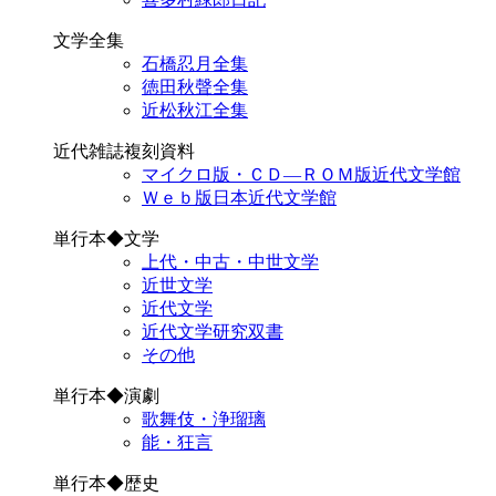
文学全集
石橋忍月全集
徳田秋聲全集
近松秋江全集
近代雑誌複刻資料
マイクロ版・ＣＤ―ＲＯＭ版近代文学館
Ｗｅｂ版日本近代文学館
単行本◆文学
上代・中古・中世文学
近世文学
近代文学
近代文学研究双書
その他
単行本◆演劇
歌舞伎・浄瑠璃
能・狂言
単行本◆歴史