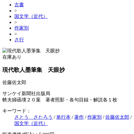
古書
>
国文学（近代）
>
作家別
>
さ行
在庫あり
現代歌人墨筆集 天眼抄
佐藤佐太郎
サンケイ新聞社出版局
帙夫婦函壊２０葉 著者照影・各句目録・解説各１枚
キーワード：
さとう さたろう
/
単行本
/
著作
/
作家別
/
佐藤佐太郎
/
国文学（近代）