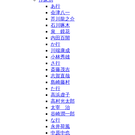
あ行
会津八一
芥川龍之介
石川啄木
泉 鏡花
内田百閒
か行
川端康成
小林秀雄
さ行
斎藤茂吉
志賀直哉
島崎藤村
た行
高浜虚子
高村光太郎
太宰 治
谷崎潤一郎
な行
永井荷風
中原中也