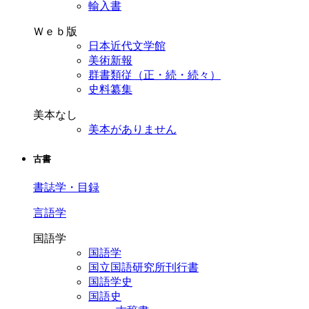
輸入書
Ｗｅｂ版
日本近代文学館
美術新報
群書類従（正・続・続々）
史料纂集
美本なし
美本がありません
古書
書誌学・目録
言語学
国語学
国語学
国立国語研究所刊行書
国語学史
国語史