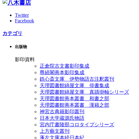
Twitter
Facebook
カテゴリ
出版物
影印資料
正倉院古文書影印集成
尊経閣善本影印集成
鉄心斎文庫 伊勢物語古注釈叢刊
天理図書館綿屋文庫 俳書集成
天理図書館綿屋文庫 真蹟掛軸シリーズ
天理図書館善本叢書 和書之部
天理図書館善本叢書 漢籍之部
神宮古典籍影印叢刊
日本大学蔵源氏物語
宮内庁書陵部コロタイプシリーズ
上方藝文叢刊
蓬左文庫本続日本紀