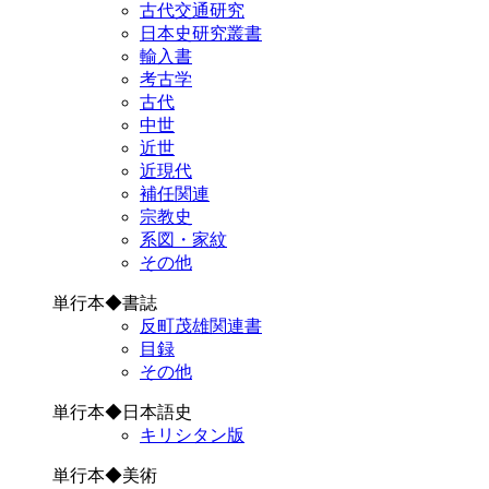
古代交通研究
日本史研究叢書
輸入書
考古学
古代
中世
近世
近現代
補任関連
宗教史
系図・家紋
その他
単行本◆書誌
反町茂雄関連書
目録
その他
単行本◆日本語史
キリシタン版
単行本◆美術