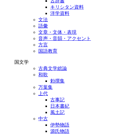
古辞書
キリシタン資料
洋学資料
文法
語彙
文章・文体・表現
音声・音韻・アクセント
方言
国語教育
国文学
古典文学総論
和歌
勅撰集
万葉集
上代
古事記
日本書紀
風土記
中古
伊勢物語
源氏物語