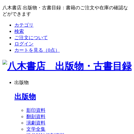
八木書店 出版物・古書目録：書籍のご注文や在庫の確認な
どができます
カテゴリ
検索
ご注文について
ログイン
カートを見る
（0点）
出版物
出版物
影印資料
翻刻資料
演劇資料
文学全集