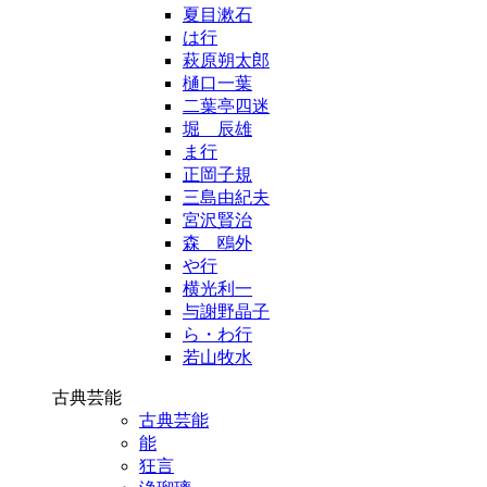
夏目漱石
は行
萩原朔太郎
樋口一葉
二葉亭四迷
堀 辰雄
ま行
正岡子規
三島由紀夫
宮沢賢治
森 鴎外
や行
横光利一
与謝野晶子
ら・わ行
若山牧水
古典芸能
古典芸能
能
狂言