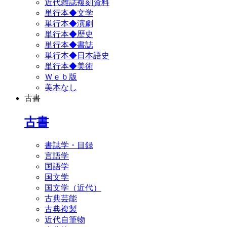
近代雑誌複刻資料
単行本◆文学
単行本◆演劇
単行本◆歴史
単行本◆書誌
単行本◆日本語史
単行本◆美術
Ｗｅｂ版
美本なし
古書
古書
書誌学・目録
言語学
国語学
国文学
国文学（近代）
古典芸能
古典複製
近代自筆物