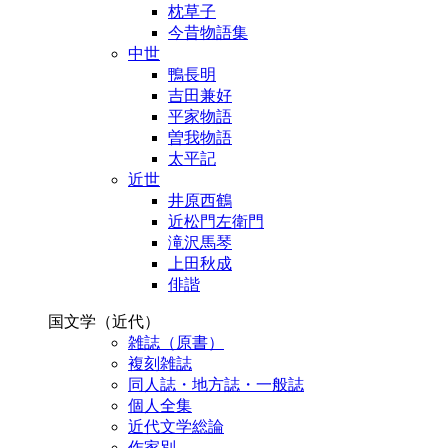
枕草子
今昔物語集
中世
鴨長明
吉田兼好
平家物語
曽我物語
太平記
近世
井原西鶴
近松門左衛門
滝沢馬琴
上田秋成
俳諧
国文学（近代）
雑誌（原書）
複刻雑誌
同人誌・地方誌・一般誌
個人全集
近代文学総論
作家別