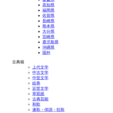
高知県
福岡県
佐賀県
長崎県
熊本県
大分県
宮崎県
鹿児島県
沖縄県
国外
古典籍
上代文学
中古文学
中世文学
絵巻
近世文学
草双紙
古典芸能
和歌
連歌・俳諧・狂歌