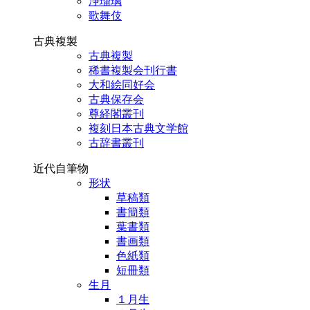
浄瑠璃
歌舞伎
古典複製
古典複製
稀書複製会刊行書
大和絵同好会
古典保存会
尊経閣叢刊
複刻日本古典文学館
古辞書叢刊
近代自筆物
形状
草稿類
書簡類
葉書類
書画類
色紙類
短冊類
生月
１月生