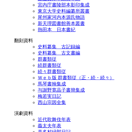
宮内庁書陵部本影印集成
東京大学史料編纂所叢書
尾州家河内本源氏物語
新天理図書館善本叢書
熱田本 日本書紀
翻刻資料
史料纂集 古記録編
史料纂集 古文書編
群書類従
続群書類従
続々群書類従
Ｗｅｂ版 群書類従（正・続・続々）
馬琴書翰集成
与謝野寛晶子書簡集成
梅若実日記
西山宗因全集
演劇資料
近代歌舞伎年表
義太夫年表
喜多村緑郎日記