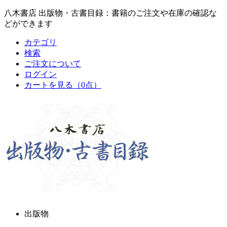
八木書店 出版物・古書目録：書籍のご注文や在庫の確認な
どができます
カテゴリ
検索
ご注文について
ログイン
カートを見る
（0点）
出版物