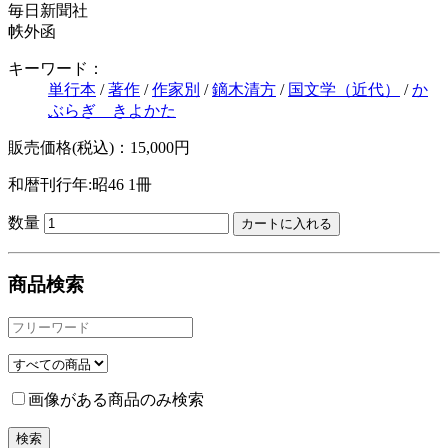
毎日新聞社
帙外函
キーワード：
単行本
/
著作
/
作家別
/
鏑木清方
/
国文学（近代）
/
か
ぶらぎ きよかた
販売価格(税込)：15,000円
和暦刊行年:昭46
1冊
数量
商品検索
画像がある商品のみ検索