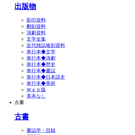
出版物
影印資料
翻刻資料
演劇資料
文学全集
近代雑誌複刻資料
単行本◆文学
単行本◆演劇
単行本◆歴史
単行本◆書誌
単行本◆日本語史
単行本◆美術
Ｗｅｂ版
美本なし
古書
古書
書誌学・目録