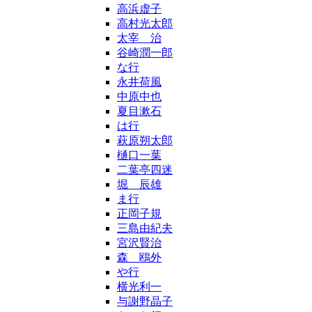
高浜虚子
高村光太郎
太宰 治
谷崎潤一郎
な行
永井荷風
中原中也
夏目漱石
は行
萩原朔太郎
樋口一葉
二葉亭四迷
堀 辰雄
ま行
正岡子規
三島由紀夫
宮沢賢治
森 鴎外
や行
横光利一
与謝野晶子