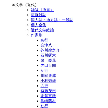
国文学（近代）
雑誌（原書）
複刻雑誌
同人誌・地方誌・一般誌
個人全集
近代文学総論
作家別
あ行
会津八一
芥川龍之介
石川啄木
泉 鏡花
内田百閒
か行
川端康成
小林秀雄
さ行
斎藤茂吉
志賀直哉
島崎藤村
た行