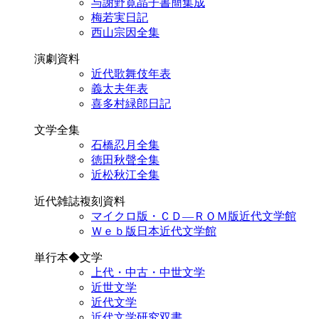
与謝野寛晶子書簡集成
梅若実日記
西山宗因全集
演劇資料
近代歌舞伎年表
義太夫年表
喜多村緑郎日記
文学全集
石橋忍月全集
徳田秋聲全集
近松秋江全集
近代雑誌複刻資料
マイクロ版・ＣＤ―ＲＯＭ版近代文学館
Ｗｅｂ版日本近代文学館
単行本◆文学
上代・中古・中世文学
近世文学
近代文学
近代文学研究双書