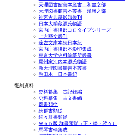
天理図書館善本叢書 和書之部
天理図書館善本叢書 漢籍之部
神宮古典籍影印叢刊
日本大学蔵源氏物語
宮内庁書陵部コロタイプシリーズ
上方藝文叢刊
蓬左文庫本続日本紀
宮内庁書陵部本影印集成
東京大学史料編纂所叢書
尾州家河内本源氏物語
新天理図書館善本叢書
熱田本 日本書紀
翻刻資料
史料纂集 古記録編
史料纂集 古文書編
群書類従
続群書類従
続々群書類従
Ｗｅｂ版 群書類従（正・続・続々）
馬琴書翰集成