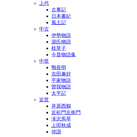
上代
古事記
日本書紀
風土記
中古
伊勢物語
源氏物語
枕草子
今昔物語集
中世
鴨長明
吉田兼好
平家物語
曽我物語
太平記
近世
井原西鶴
近松門左衛門
滝沢馬琴
上田秋成
俳諧