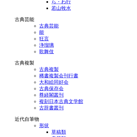
ら・わ行
若山牧水
古典芸能
古典芸能
能
狂言
浄瑠璃
歌舞伎
古典複製
古典複製
稀書複製会刊行書
大和絵同好会
古典保存会
尊経閣叢刊
複刻日本古典文学館
古辞書叢刊
近代自筆物
形状
草稿類