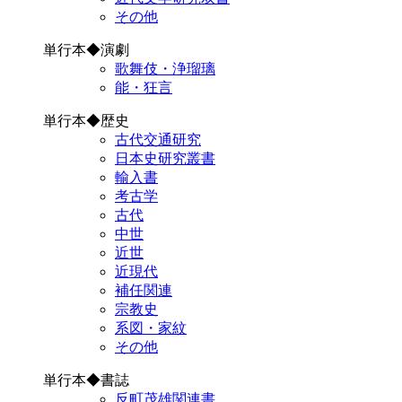
その他
単行本◆演劇
歌舞伎・浄瑠璃
能・狂言
単行本◆歴史
古代交通研究
日本史研究叢書
輸入書
考古学
古代
中世
近世
近現代
補任関連
宗教史
系図・家紋
その他
単行本◆書誌
反町茂雄関連書