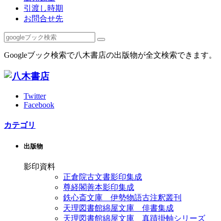
引渡し時期
お問合せ先
Googleブック検索で八木書店の出版物が全文検索できます。
Twitter
Facebook
カテゴリ
出版物
影印資料
正倉院古文書影印集成
尊経閣善本影印集成
鉄心斎文庫 伊勢物語古注釈叢刊
天理図書館綿屋文庫 俳書集成
天理図書館綿屋文庫 真蹟掛軸シリーズ