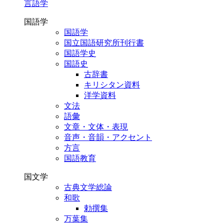
言語学
国語学
国語学
国立国語研究所刊行書
国語学史
国語史
古辞書
キリシタン資料
洋学資料
文法
語彙
文章・文体・表現
音声・音韻・アクセント
方言
国語教育
国文学
古典文学総論
和歌
勅撰集
万葉集