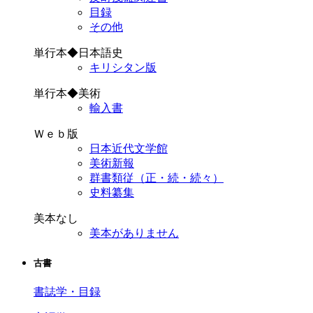
目録
その他
単行本◆日本語史
キリシタン版
単行本◆美術
輸入書
Ｗｅｂ版
日本近代文学館
美術新報
群書類従（正・続・続々）
史料纂集
美本なし
美本がありません
古書
書誌学・目録