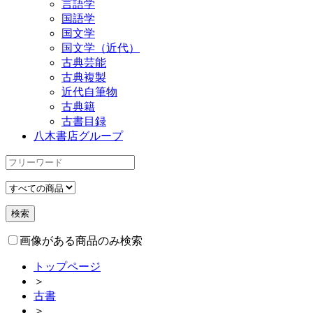
言語学
国語学
国文学
国文学（近代）
古典芸能
古典複製
近代自筆物
古典籍
古書目録
八木書店グループ
画像がある商品のみ検索
トップページ
＞
古書
＞