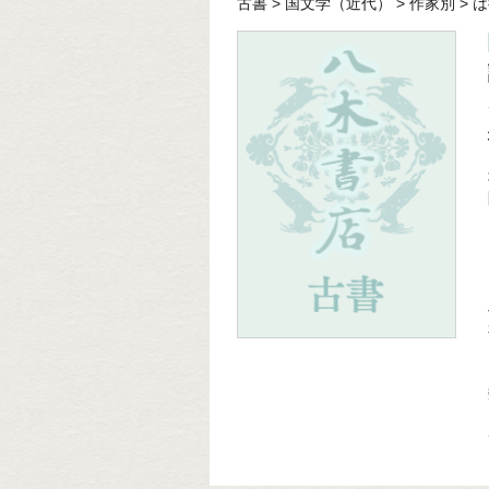
古書
>
国文学（近代）
>
作家別
>
は