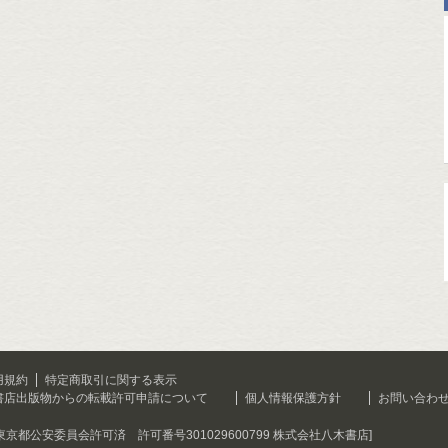
用規約
特定商取引に関する表示
書店出版物からの転載許可申請について
個人情報保護方針
お問い合わ
[東京都公安委員会許可済 許可番号301029600799 株式会社八木書店]