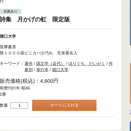
行
在庫あり
詩集 月かげの虹 限定版
堀口大学
筑摩書房
限１０００函ビニカバ少汚れ 毛筆署名入
キーワード：
著作
/
国文学（近代）
/
ほりぐち だいがく
/
作
家別
/
単行本
/
堀口大学
販売価格(税込)：4,800円
和暦刊行年:昭46
1冊
数量