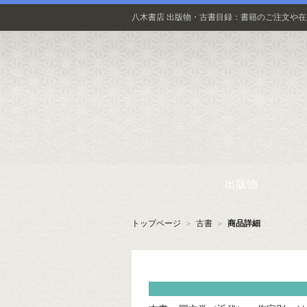
八木書店 出版物・古書目録：書籍のご注文や
出版物
トップページ
＞
古書
＞
商品詳細