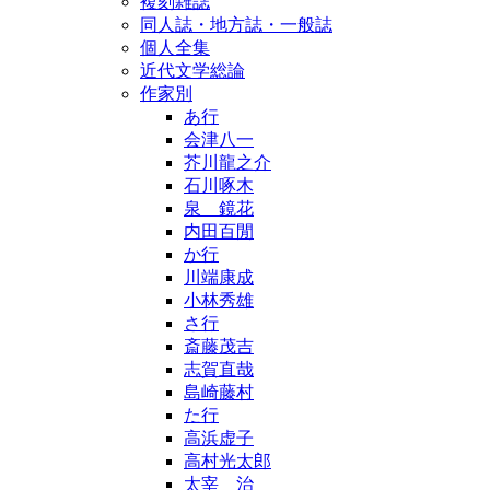
複刻雑誌
同人誌・地方誌・一般誌
個人全集
近代文学総論
作家別
あ行
会津八一
芥川龍之介
石川啄木
泉 鏡花
内田百閒
か行
川端康成
小林秀雄
さ行
斎藤茂吉
志賀直哉
島崎藤村
た行
高浜虚子
高村光太郎
太宰 治