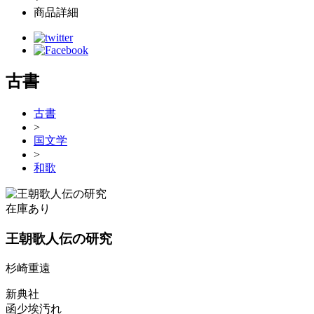
商品詳細
古書
古書
>
国文学
>
和歌
在庫あり
王朝歌人伝の研究
杉崎重遠
新典社
函少埃汚れ