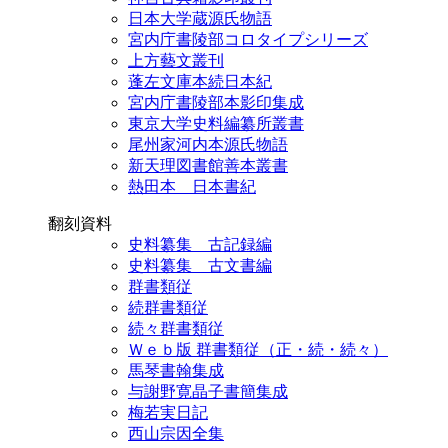
日本大学蔵源氏物語
宮内庁書陵部コロタイプシリーズ
上方藝文叢刊
蓬左文庫本続日本紀
宮内庁書陵部本影印集成
東京大学史料編纂所叢書
尾州家河内本源氏物語
新天理図書館善本叢書
熱田本 日本書紀
翻刻資料
史料纂集 古記録編
史料纂集 古文書編
群書類従
続群書類従
続々群書類従
Ｗｅｂ版 群書類従（正・続・続々）
馬琴書翰集成
与謝野寛晶子書簡集成
梅若実日記
西山宗因全集