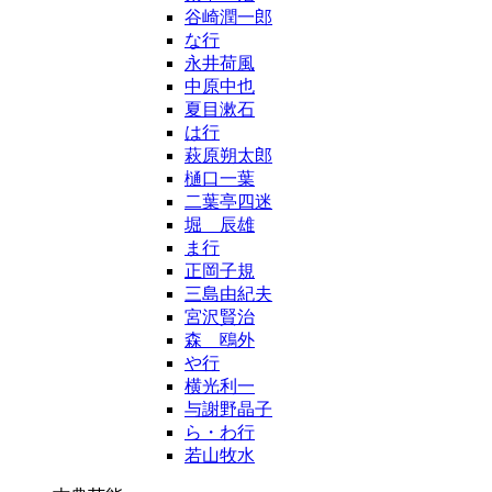
谷崎潤一郎
な行
永井荷風
中原中也
夏目漱石
は行
萩原朔太郎
樋口一葉
二葉亭四迷
堀 辰雄
ま行
正岡子規
三島由紀夫
宮沢賢治
森 鴎外
や行
横光利一
与謝野晶子
ら・わ行
若山牧水