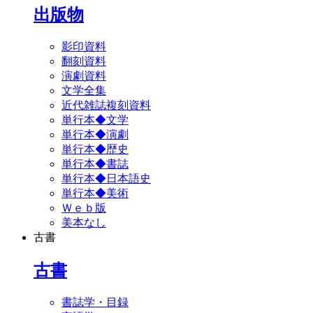
出版物
影印資料
翻刻資料
演劇資料
文学全集
近代雑誌複刻資料
単行本◆文学
単行本◆演劇
単行本◆歴史
単行本◆書誌
単行本◆日本語史
単行本◆美術
Ｗｅｂ版
美本なし
古書
古書
書誌学・目録