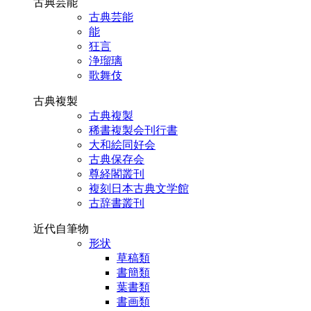
古典芸能
古典芸能
能
狂言
浄瑠璃
歌舞伎
古典複製
古典複製
稀書複製会刊行書
大和絵同好会
古典保存会
尊経閣叢刊
複刻日本古典文学館
古辞書叢刊
近代自筆物
形状
草稿類
書簡類
葉書類
書画類