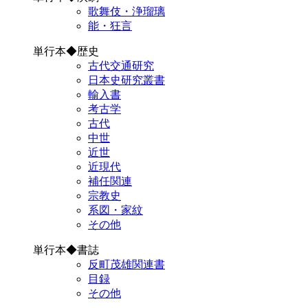
歌舞伎・浄瑠璃
能・狂言
単行本◆歴史
古代交通研究
日本史研究叢書
輸入書
考古学
古代
中世
近世
近現代
補任関連
宗教史
系図・家紋
その他
単行本◆書誌
反町茂雄関連書
目録
その他