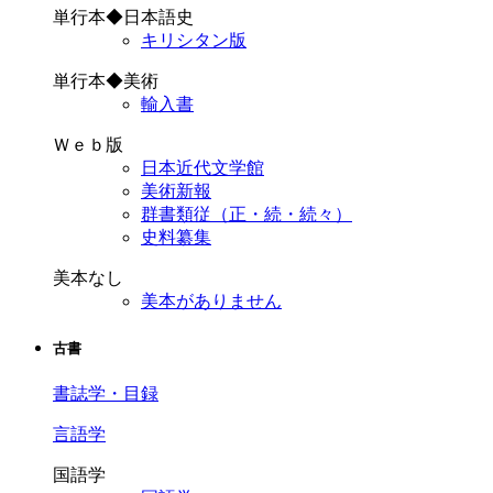
単行本◆日本語史
キリシタン版
単行本◆美術
輸入書
Ｗｅｂ版
日本近代文学館
美術新報
群書類従（正・続・続々）
史料纂集
美本なし
美本がありません
古書
書誌学・目録
言語学
国語学