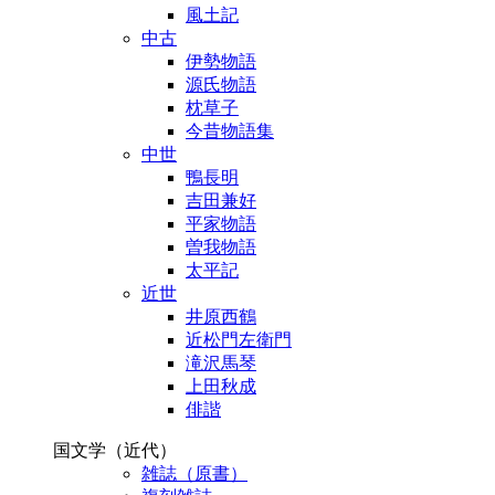
風土記
中古
伊勢物語
源氏物語
枕草子
今昔物語集
中世
鴨長明
吉田兼好
平家物語
曽我物語
太平記
近世
井原西鶴
近松門左衛門
滝沢馬琴
上田秋成
俳諧
国文学（近代）
雑誌（原書）