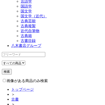
言語学
国語学
国文学
国文学（近代）
古典芸能
古典複製
近代自筆物
古典籍
古書目録
八木書店グループ
画像がある商品のみ検索
トップページ
＞
古書
＞