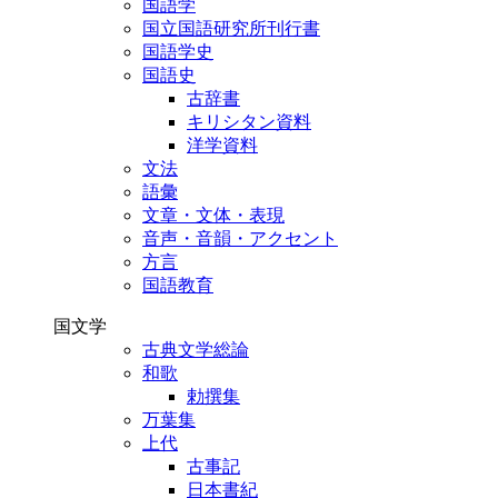
国語学
国立国語研究所刊行書
国語学史
国語史
古辞書
キリシタン資料
洋学資料
文法
語彙
文章・文体・表現
音声・音韻・アクセント
方言
国語教育
国文学
古典文学総論
和歌
勅撰集
万葉集
上代
古事記
日本書紀