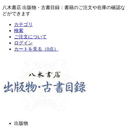
八木書店 出版物・古書目録：書籍のご注文や在庫の確認な
どができます
カテゴリ
検索
ご注文について
ログイン
カートを見る
（0点）
出版物