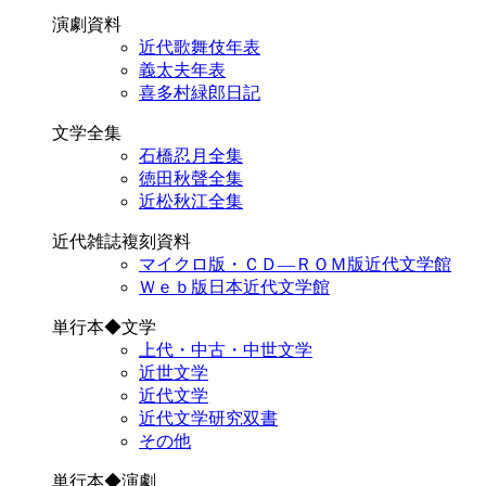
演劇資料
近代歌舞伎年表
義太夫年表
喜多村緑郎日記
文学全集
石橋忍月全集
徳田秋聲全集
近松秋江全集
近代雑誌複刻資料
マイクロ版・ＣＤ―ＲＯＭ版近代文学館
Ｗｅｂ版日本近代文学館
単行本◆文学
上代・中古・中世文学
近世文学
近代文学
近代文学研究双書
その他
単行本◆演劇