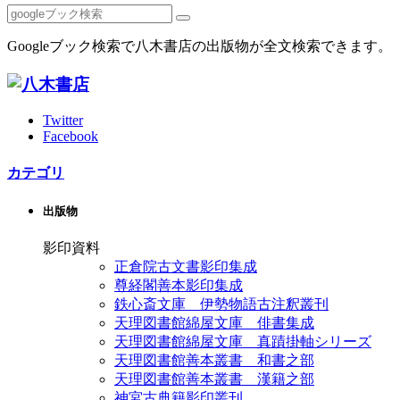
Googleブック検索で八木書店の出版物が全文検索できます。
Twitter
Facebook
カテゴリ
出版物
影印資料
正倉院古文書影印集成
尊経閣善本影印集成
鉄心斎文庫 伊勢物語古注釈叢刊
天理図書館綿屋文庫 俳書集成
天理図書館綿屋文庫 真蹟掛軸シリーズ
天理図書館善本叢書 和書之部
天理図書館善本叢書 漢籍之部
神宮古典籍影印叢刊