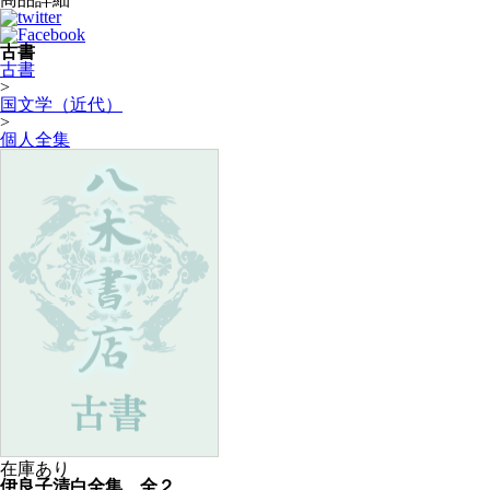
古書
古書
>
国文学（近代）
>
個人全集
在庫あり
伊良子清白全集 全２