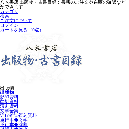
八木書店 出版物・古書目録：書籍のご注文や在庫の確認など
ができます
カテゴリ
検索
ご注文について
ログイン
カートを見る
（0点）
出版物
出版物
影印資料
翻刻資料
演劇資料
文学全集
近代雑誌複刻資料
単行本◆文学
単行本◆演劇