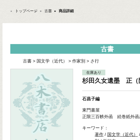
トップページ
＞
古書
＞
商品詳細
古書
古書
>
国文学（近代）
>
作家別
>
さ行
在庫あり
杉田久女遺墨 正（
石昌子編
東門書屋
正限三百帙外函 続巻紙外函
キーワード：
著作
/
国文学（近代）