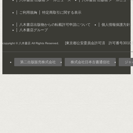
ご利用規約
特定商取引に関する表示
八木書店出版物からの転載許可申請について
個人情報保護方針
八木書店グループ
[東京都公安委員会許可済 許可番号301029
copyright © 八木書店 All Rights Reserved.
第二出版販売株式会社
株式会社日本古書通信社
ジャ