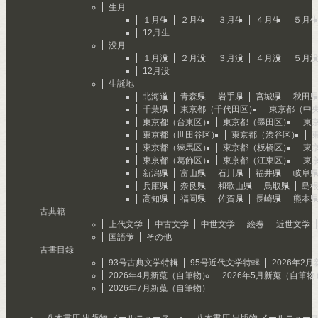
生月
１月生
２月生
３月生
４月生
５月
12月生
没月
１月没
２月没
３月没
４月没
５月
12月没
生誕地
北海道
青森県
岩手県
宮城県
秋田
千葉県
東京都（千代田区）
東京都（中
東京都（台東区）
東京都（墨田区）
東
東京都（世田谷区）
東京都（渋谷区）
東京都（練馬区）
東京都（板橋区）
東
東京都（葛飾区）
東京都（江東区）
東
新潟県
富山県
石川県
福井県
岐阜
兵庫県
奈良県
和歌山県
鳥取県
島
高知県
福岡県
佐賀県
長崎県
熊本
古典籍
上代文学
中古文学
中世文学
絵巻
近世文学
国語学
その他
古書目録
93号古典文学特輯
95号近代文学特輯
2026年2
2026年4月新蒐（自筆物）
2026年5月新蒐（自筆物
2026年7月新蒐（自筆物）
八木書店 出版物 メールニュース
八木書店 出版物 メールニュー