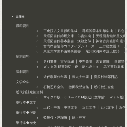
出版物
影印資料
正倉院古文書影印集成
尊経閣善本影印集成
鉄心
天理図書館綿屋文庫 俳書集成
天理図書館綿屋文庫
天理図書館善本叢書 漢籍之部
神宮古典籍影印叢刊
宮内庁書陵部コロタイプシリーズ
上方藝文叢刊
東京大学史料編纂所叢書
尾州家河内本源氏物語
翻刻資料
史料纂集 古記録編
史料纂集 古文書編
群書類
Ｗｅｂ版 群書類従（正・続・続々）
馬琴書翰集成
演劇資料
近代歌舞伎年表
義太夫年表
喜多村緑郎日記
文学全集
石橋忍月全集
徳田秋聲全集
近松秋江全集
近代雑誌複刻資料
マイクロ版・ＣＤ―ＲＯＭ版近代文学館
Ｗｅｂ版日
単行本◆文学
上代・中古・中世文学
近世文学
近代文学
近代
単行本◆演劇
歌舞伎・浄瑠璃
能・狂言
単行本◆歴史