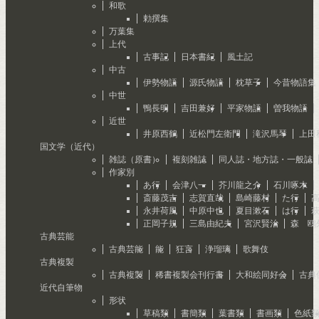
和歌
勅撰集
万葉集
上代
古事記
日本書紀
風土記
中古
伊勢物語
源氏物語
枕草子
今昔物語集
中世
鴨長明
吉田兼好
平家物語
曽我物語
近世
井原西鶴
近松門左衛門
滝沢馬琴
上田
国文学（近代）
雑誌（原書）
複刻雑誌
同人誌・地方誌・一般誌
作家別
あ行
会津八一
芥川龍之介
石川啄木
斎藤茂吉
志賀直哉
島崎藤村
た行
永井荷風
中原中也
夏目漱石
は行
正岡子規
三島由紀夫
宮沢賢治
森 鴎
古典芸能
古典芸能
能
狂言
浄瑠璃
歌舞伎
古典複製
古典複製
稀書複製会刊行書
大和絵同好会
古典
近代自筆物
形状
草稿類
書簡類
葉書類
書画類
色紙