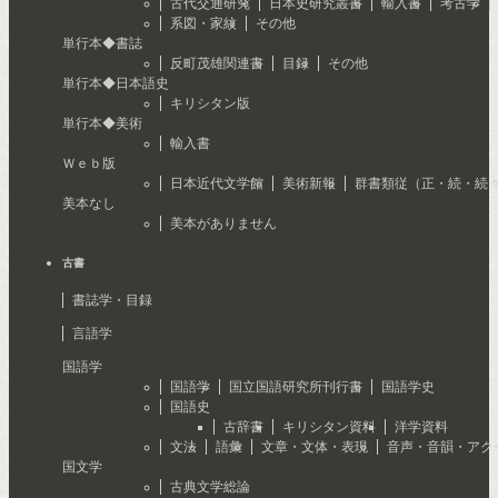
古代交通研究
日本史研究叢書
輸入書
考古学
系図・家紋
その他
単行本◆書誌
反町茂雄関連書
目録
その他
単行本◆日本語史
キリシタン版
単行本◆美術
輸入書
Ｗｅｂ版
日本近代文学館
美術新報
群書類従（正・続・続
美本なし
美本がありません
古書
書誌学・目録
言語学
国語学
国語学
国立国語研究所刊行書
国語学史
国語史
古辞書
キリシタン資料
洋学資料
文法
語彙
文章・文体・表現
音声・音韻・アク
国文学
古典文学総論