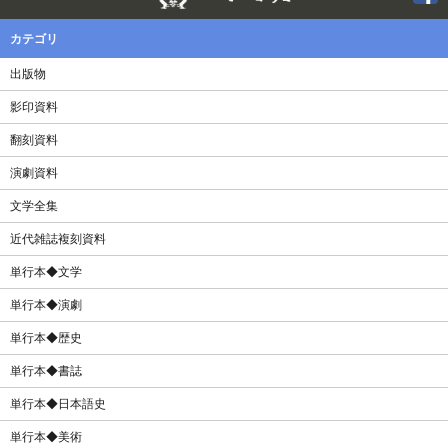
カテゴリ
出版物
影印資料
翻刻資料
演劇資料
文学全集
近代雑誌複刻資料
単行本◆文学
単行本◆演劇
単行本◆歴史
単行本◆書誌
単行本◆日本語史
単行本◆美術