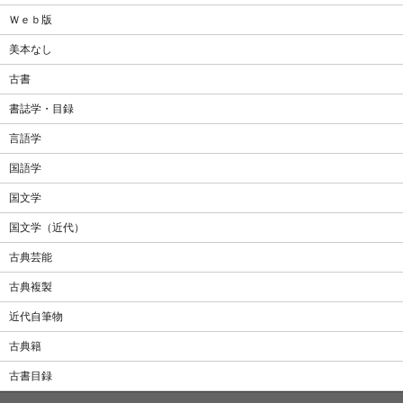
Ｗｅｂ版
美本なし
古書
書誌学・目録
言語学
国語学
国文学
国文学（近代）
古典芸能
古典複製
近代自筆物
古典籍
古書目録