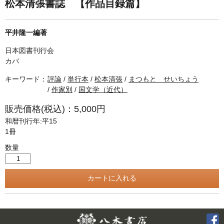
単行本◆日本語史
古書目録
松本清張書誌 【作品目録篇】
単行本◆美術
平井隆一編著
Ｗｅｂ版
日本図書刊行会
美本なし
カバ
キーワード：
評論
/
単行本
/
松本清張
/
まつもと せいちょう
/
作家別
/
国文学（近代）
販売価格(税込)：5,000円
和暦刊行年:平15
1冊
数量
Twitter
F