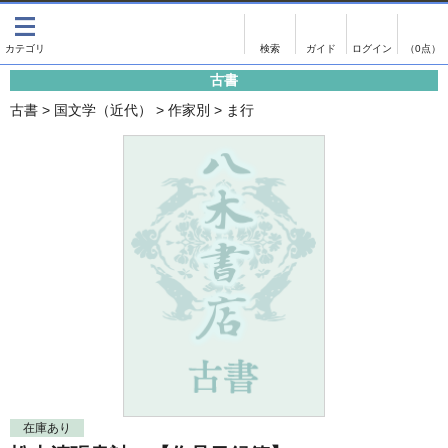
出版物
古書
画像がある商品のみ検索
（0点）
古書
出版物
古書
古書
>
国文学（近代）
>
作家別
>
ま行
影印資料
書誌学・目録
翻刻資料
言語学
演劇資料
国語学
文学全集
国文学
近代雑誌複刻資料
国文学（近代）
単行本◆文学
古典芸能
単行本◆演劇
古典複製
単行本◆歴史
近代自筆物
単行本◆書誌
古典籍
在庫あり