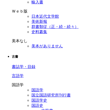
輸入書
Ｗｅｂ版
日本近代文学館
美術新報
群書類従（正・続・続々）
史料纂集
美本なし
美本がありません
古書
書誌学・目録
言語学
国語学
国語学
国立国語研究所刊行書
国語学史
国語史