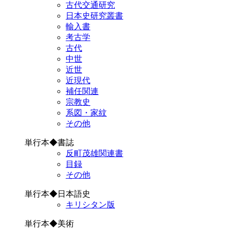
古代交通研究
日本史研究叢書
輸入書
考古学
古代
中世
近世
近現代
補任関連
宗教史
系図・家紋
その他
単行本◆書誌
反町茂雄関連書
目録
その他
単行本◆日本語史
キリシタン版
単行本◆美術