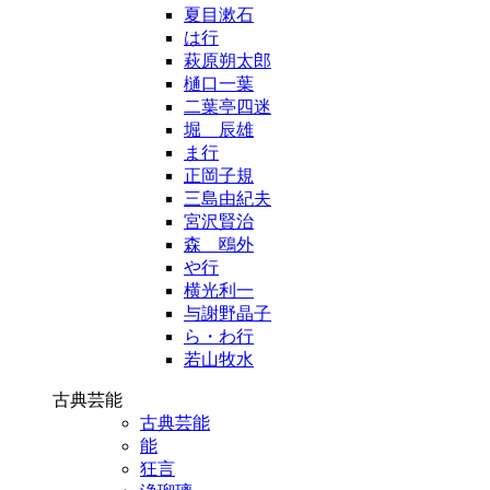
夏目漱石
は行
萩原朔太郎
樋口一葉
二葉亭四迷
堀 辰雄
ま行
正岡子規
三島由紀夫
宮沢賢治
森 鴎外
や行
横光利一
与謝野晶子
ら・わ行
若山牧水
古典芸能
古典芸能
能
狂言