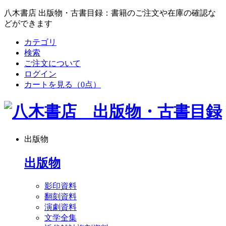
八木書店 出版物・古書目録：書籍のご注文や在庫の確認な
どができます
カテゴリ
検索
ご注文について
ログイン
カートを見る
（0点）
出版物
出版物
影印資料
翻刻資料
演劇資料
文学全集