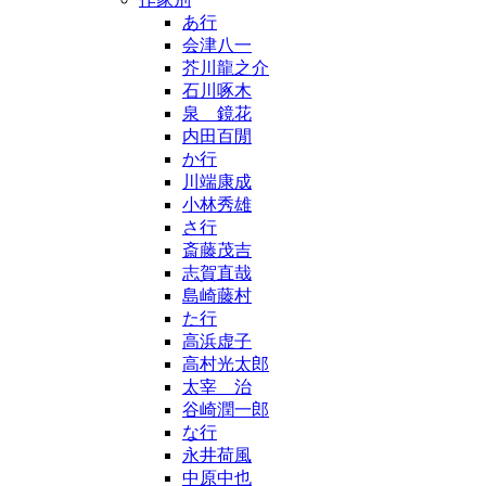
あ行
会津八一
芥川龍之介
石川啄木
泉 鏡花
内田百閒
か行
川端康成
小林秀雄
さ行
斎藤茂吉
志賀直哉
島崎藤村
た行
高浜虚子
高村光太郎
太宰 治
谷崎潤一郎
な行
永井荷風
中原中也