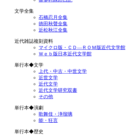
文学全集
石橋忍月全集
徳田秋聲全集
近松秋江全集
近代雑誌複刻資料
マイクロ版・ＣＤ―ＲＯＭ版近代文学館
Ｗｅｂ版日本近代文学館
単行本◆文学
上代・中古・中世文学
近世文学
近代文学
近代文学研究双書
その他
単行本◆演劇
歌舞伎・浄瑠璃
能・狂言
単行本◆歴史