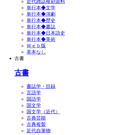
近代雑誌複刻資料
単行本◆文学
単行本◆演劇
単行本◆歴史
単行本◆書誌
単行本◆日本語史
単行本◆美術
Ｗｅｂ版
美本なし
古書
古書
書誌学・目録
言語学
国語学
国文学
国文学（近代）
古典芸能
古典複製
近代自筆物