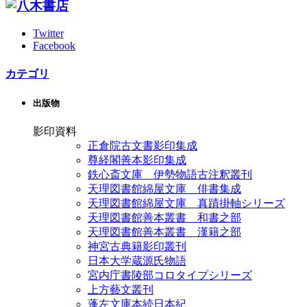
Twitter
Facebook
カテゴリ
出版物
影印資料
正倉院古文書影印集成
尊経閣善本影印集成
鉄心斎文庫 伊勢物語古注釈叢刊
天理図書館綿屋文庫 俳書集成
天理図書館綿屋文庫 真蹟掛軸シリーズ
天理図書館善本叢書 和書之部
天理図書館善本叢書 漢籍之部
神宮古典籍影印叢刊
日本大学蔵源氏物語
宮内庁書陵部コロタイプシリーズ
上方藝文叢刊
蓬左文庫本続日本紀