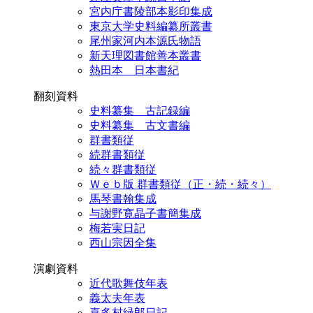
宮内庁書陵部本影印集成
東京大学史料編纂所叢書
尾州家河内本源氏物語
新天理図書館善本叢書
熱田本 日本書紀
翻刻資料
史料纂集 古記録編
史料纂集 古文書編
群書類従
続群書類従
続々群書類従
Ｗｅｂ版 群書類従（正・続・続々）
馬琴書翰集成
与謝野寛晶子書簡集成
梅若実日記
西山宗因全集
演劇資料
近代歌舞伎年表
義太夫年表
喜多村緑郎日記