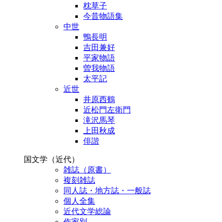
枕草子
今昔物語集
中世
鴨長明
吉田兼好
平家物語
曽我物語
太平記
近世
井原西鶴
近松門左衛門
滝沢馬琴
上田秋成
俳諧
国文学（近代）
雑誌（原書）
複刻雑誌
同人誌・地方誌・一般誌
個人全集
近代文学総論
作家別