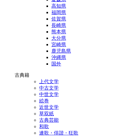
高知県
福岡県
佐賀県
長崎県
熊本県
大分県
宮崎県
鹿児島県
沖縄県
国外
古典籍
上代文学
中古文学
中世文学
絵巻
近世文学
草双紙
古典芸能
和歌
連歌・俳諧・狂歌