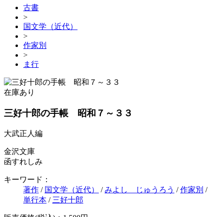
古書
>
国文学（近代）
>
作家別
>
ま行
在庫あり
三好十郎の手帳 昭和７～３３
大武正人編
金沢文庫
函すれしみ
キーワード：
著作
/
国文学（近代）
/
みよし じゅうろう
/
作家別
/
単行本
/
三好十郎