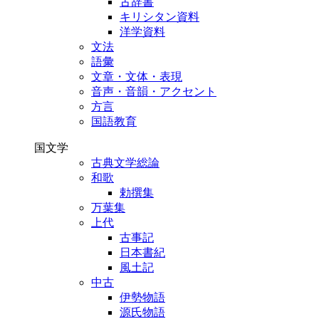
古辞書
キリシタン資料
洋学資料
文法
語彙
文章・文体・表現
音声・音韻・アクセント
方言
国語教育
国文学
古典文学総論
和歌
勅撰集
万葉集
上代
古事記
日本書紀
風土記
中古
伊勢物語
源氏物語