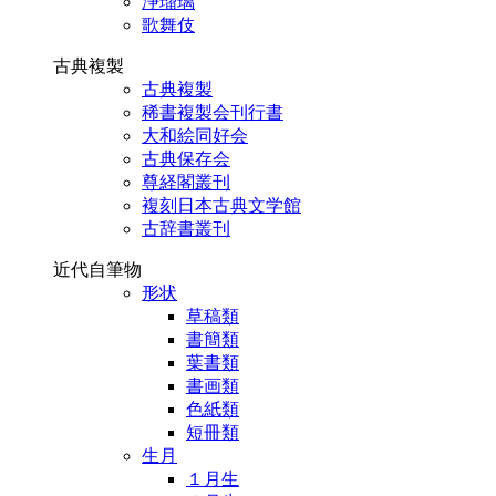
浄瑠璃
歌舞伎
古典複製
古典複製
稀書複製会刊行書
大和絵同好会
古典保存会
尊経閣叢刊
複刻日本古典文学館
古辞書叢刊
近代自筆物
形状
草稿類
書簡類
葉書類
書画類
色紙類
短冊類
生月
１月生