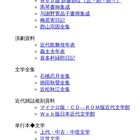
Ｗｅｂ版 群書類従（正・続・続々）
馬琴書翰集成
与謝野寛晶子書簡集成
梅若実日記
西山宗因全集
演劇資料
近代歌舞伎年表
義太夫年表
喜多村緑郎日記
文学全集
石橋忍月全集
徳田秋聲全集
近松秋江全集
近代雑誌複刻資料
マイクロ版・ＣＤ―ＲＯＭ版近代文学館
Ｗｅｂ版日本近代文学館
単行本◆文学
上代・中古・中世文学
近世文学