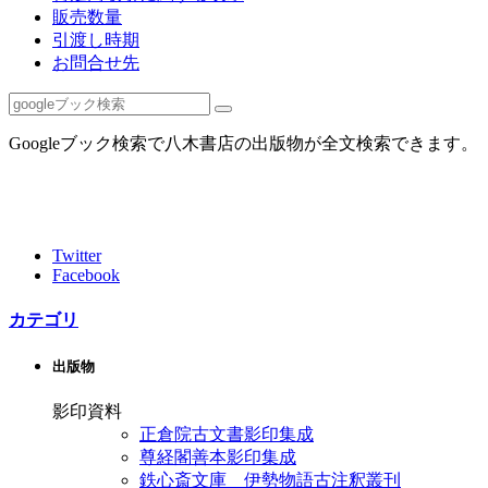
販売数量
引渡し時期
お問合せ先
Googleブック検索で八木書店の出版物が全文検索できます。
Twitter
Facebook
カテゴリ
出版物
影印資料
正倉院古文書影印集成
尊経閣善本影印集成
鉄心斎文庫 伊勢物語古注釈叢刊