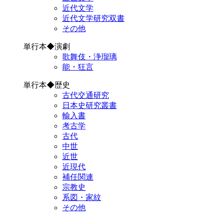
近代文学
近代文学研究双書
その他
単行本◆演劇
歌舞伎・浄瑠璃
能・狂言
単行本◆歴史
古代交通研究
日本史研究叢書
輸入書
考古学
古代
中世
近世
近現代
補任関連
宗教史
系図・家紋
その他