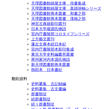
天理図書館綿屋文庫 俳書集成
天理図書館綿屋文庫 真蹟掛軸シリーズ
天理図書館善本叢書 和書之部
天理図書館善本叢書 漢籍之部
神宮古典籍影印叢刊
日本大学蔵源氏物語
宮内庁書陵部コロタイプシリーズ
上方藝文叢刊
蓬左文庫本続日本紀
宮内庁書陵部本影印集成
東京大学史料編纂所叢書
尾州家河内本源氏物語
新天理図書館善本叢書
熱田本 日本書紀
翻刻資料
史料纂集 古記録編
史料纂集 古文書編
群書類従
続群書類従
続々群書類従