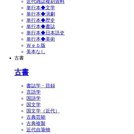
近代雑誌複刻資料
単行本◆文学
単行本◆演劇
単行本◆歴史
単行本◆書誌
単行本◆日本語史
単行本◆美術
Ｗｅｂ版
美本なし
古書
古書
書誌学・目録
言語学
国語学
国文学
国文学（近代）
古典芸能
古典複製
近代自筆物