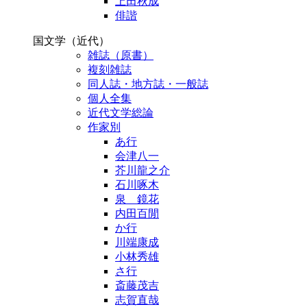
上田秋成
俳諧
国文学（近代）
雑誌（原書）
複刻雑誌
同人誌・地方誌・一般誌
個人全集
近代文学総論
作家別
あ行
会津八一
芥川龍之介
石川啄木
泉 鏡花
内田百閒
か行
川端康成
小林秀雄
さ行
斎藤茂吉
志賀直哉