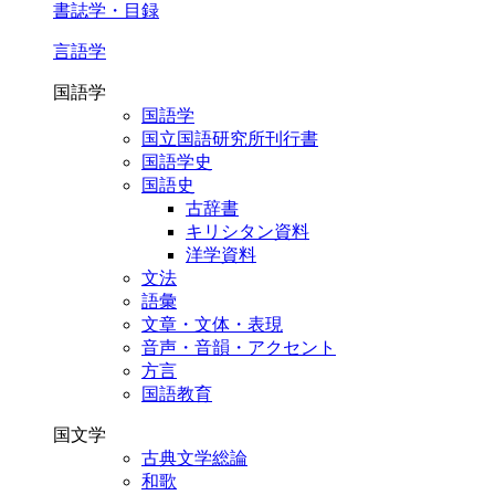
書誌学・目録
言語学
国語学
国語学
国立国語研究所刊行書
国語学史
国語史
古辞書
キリシタン資料
洋学資料
文法
語彙
文章・文体・表現
音声・音韻・アクセント
方言
国語教育
国文学
古典文学総論
和歌