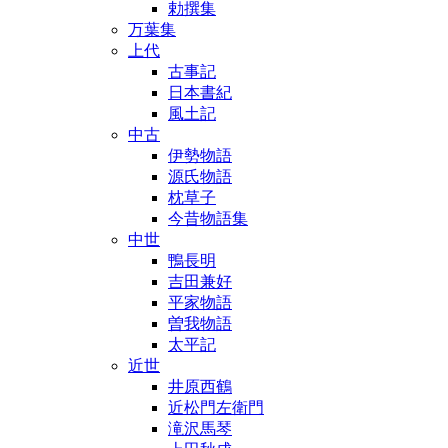
勅撰集
万葉集
上代
古事記
日本書紀
風土記
中古
伊勢物語
源氏物語
枕草子
今昔物語集
中世
鴨長明
吉田兼好
平家物語
曽我物語
太平記
近世
井原西鶴
近松門左衛門
滝沢馬琴