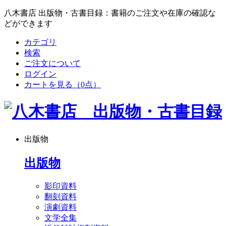
八木書店 出版物・古書目録：書籍のご注文や在庫の確認な
どができます
カテゴリ
検索
ご注文について
ログイン
カートを見る
（0点）
出版物
出版物
影印資料
翻刻資料
演劇資料
文学全集