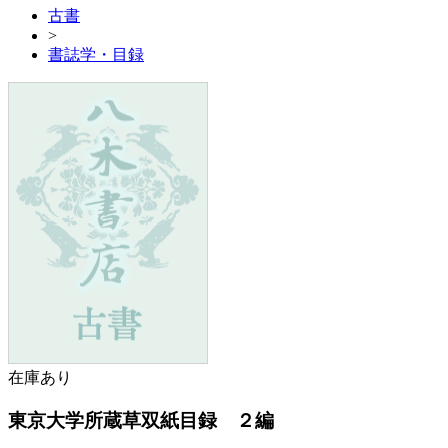
古書
>
書誌学・目録
在庫あり
東京大学所蔵草双紙目録 ２編