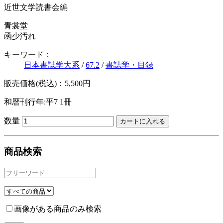
近世文学読書会編
青裳堂
函少汚れ
キーワード：
日本書誌学大系
/
67.2
/
書誌学・目録
販売価格(税込)：5,500円
和暦刊行年:平7
1冊
数量
商品検索
画像がある商品のみ検索