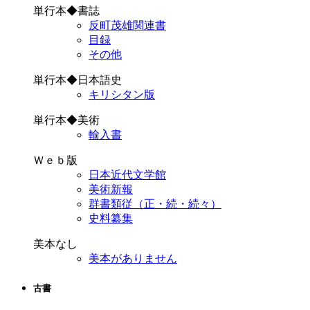
単行本◆書誌
反町茂雄関連書
目録
その他
単行本◆日本語史
キリシタン版
単行本◆美術
輸入書
Ｗｅｂ版
日本近代文学館
美術新報
群書類従（正・続・続々）
史料纂集
美本なし
美本がありません
古書