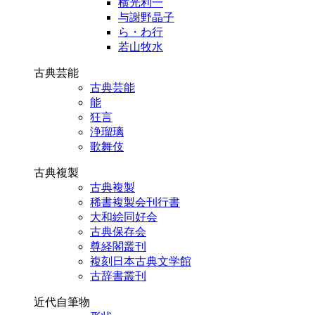
横光利一
与謝野晶子
ら・わ行
若山牧水
古典芸能
古典芸能
能
狂言
浄瑠璃
歌舞伎
古典複製
古典複製
稀書複製会刊行書
大和絵同好会
古典保存会
尊経閣叢刊
複刻日本古典文学館
古辞書叢刊
近代自筆物