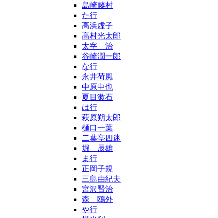
島崎藤村
た行
高浜虚子
高村光太郎
太宰 治
谷崎潤一郎
な行
永井荷風
中原中也
夏目漱石
は行
萩原朔太郎
樋口一葉
二葉亭四迷
堀 辰雄
ま行
正岡子規
三島由紀夫
宮沢賢治
森 鴎外
や行