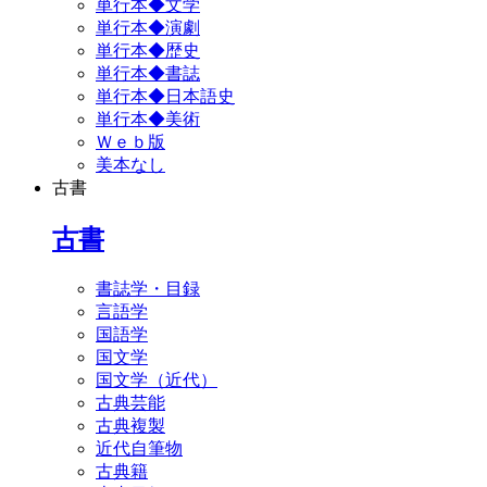
単行本◆文学
単行本◆演劇
単行本◆歴史
単行本◆書誌
単行本◆日本語史
単行本◆美術
Ｗｅｂ版
美本なし
古書
古書
書誌学・目録
言語学
国語学
国文学
国文学（近代）
古典芸能
古典複製
近代自筆物
古典籍