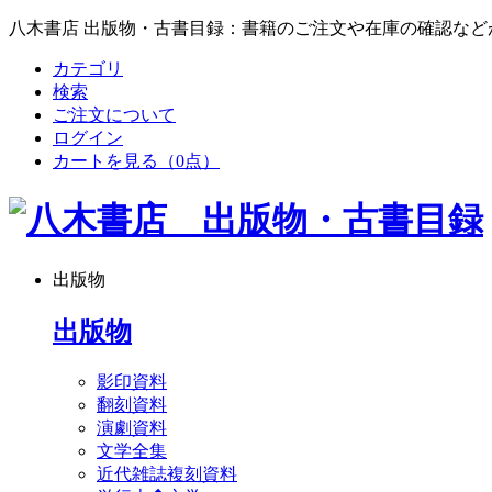
八木書店 出版物・古書目録：書籍のご注文や在庫の確認など
カテゴリ
検索
ご注文について
ログイン
カートを見る
（0点）
出版物
出版物
影印資料
翻刻資料
演劇資料
文学全集
近代雑誌複刻資料