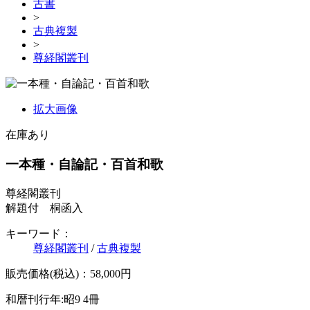
古書
>
古典複製
>
尊経閣叢刊
拡大画像
在庫あり
一本種・自論記・百首和歌
尊経閣叢刊
解題付 桐函入
キーワード：
尊経閣叢刊
/
古典複製
販売価格(税込)：58,000円
和暦刊行年:昭9
4冊