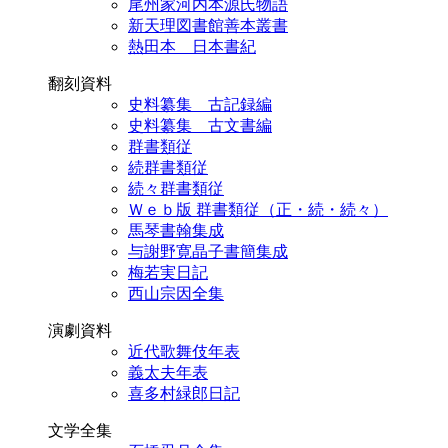
尾州家河内本源氏物語
新天理図書館善本叢書
熱田本 日本書紀
翻刻資料
史料纂集 古記録編
史料纂集 古文書編
群書類従
続群書類従
続々群書類従
Ｗｅｂ版 群書類従（正・続・続々）
馬琴書翰集成
与謝野寛晶子書簡集成
梅若実日記
西山宗因全集
演劇資料
近代歌舞伎年表
義太夫年表
喜多村緑郎日記
文学全集