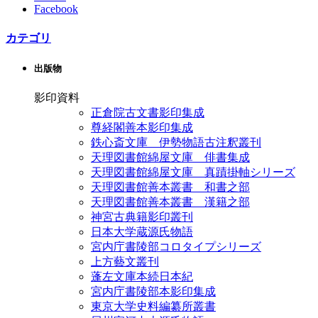
Facebook
カテゴリ
出版物
影印資料
正倉院古文書影印集成
尊経閣善本影印集成
鉄心斎文庫 伊勢物語古注釈叢刊
天理図書館綿屋文庫 俳書集成
天理図書館綿屋文庫 真蹟掛軸シリーズ
天理図書館善本叢書 和書之部
天理図書館善本叢書 漢籍之部
神宮古典籍影印叢刊
日本大学蔵源氏物語
宮内庁書陵部コロタイプシリーズ
上方藝文叢刊
蓬左文庫本続日本紀
宮内庁書陵部本影印集成
東京大学史料編纂所叢書