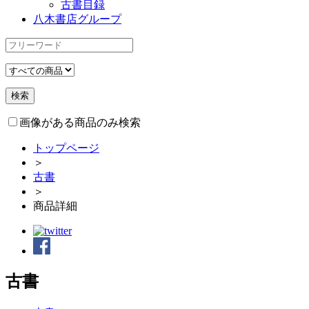
古書目録
八木書店グループ
画像がある商品のみ検索
トップページ
＞
古書
＞
商品詳細
古書