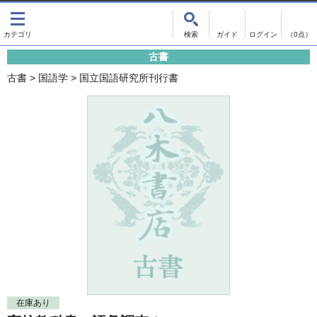
出版物
古書
画像がある商品のみ検索
（0点）
古書
出版物
古書
古書
>
国語学
>
国立国語研究所刊行書
影印資料
書誌学・目録
翻刻資料
言語学
演劇資料
国語学
文学全集
国文学
近代雑誌複刻資料
国文学（近代）
単行本◆文学
古典芸能
単行本◆演劇
古典複製
単行本◆歴史
近代自筆物
単行本◆書誌
古典籍
在庫あり