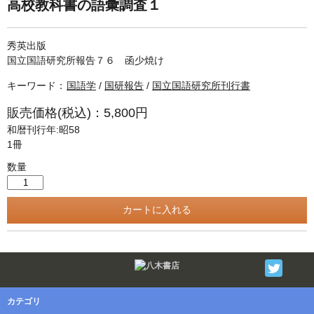
単行本◆日本語史
古書目録
高校教科書の語彙調査１
単行本◆美術
秀英出版
Ｗｅｂ版
国立国語研究所報告７６ 函少焼け
美本なし
キーワード：
国語学
/
国研報告
/
国立国語研究所刊行書
販売価格(税込)：5,800円
和暦刊行年:昭58
1冊
数量
Twitter
F
カテゴリ