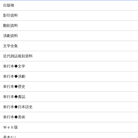
出版物
影印資料
翻刻資料
演劇資料
文学全集
近代雑誌複刻資料
単行本◆文学
単行本◆演劇
単行本◆歴史
単行本◆書誌
単行本◆日本語史
単行本◆美術
Ｗｅｂ版
美本なし