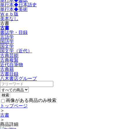
単行本◆書誌
単行本◆日本語史
単行本◆美術
Ｗｅｂ版
美本なし
古書
古書
書誌学・目録
言語学
国語学
国文学
国文学（近代）
古典芸能
古典複製
近代自筆物
古典籍
古書目録
八木書店グループ
画像がある商品のみ検索
トップページ
＞
古書
＞
商品詳細