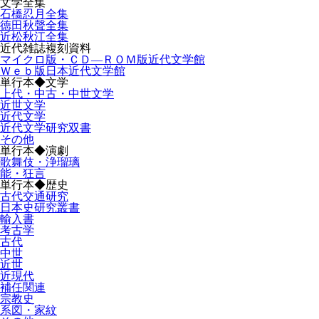
文学全集
石橋忍月全集
徳田秋聲全集
近松秋江全集
近代雑誌複刻資料
マイクロ版・ＣＤ―ＲＯＭ版近代文学館
Ｗｅｂ版日本近代文学館
単行本◆文学
上代・中古・中世文学
近世文学
近代文学
近代文学研究双書
その他
単行本◆演劇
歌舞伎・浄瑠璃
能・狂言
単行本◆歴史
古代交通研究
日本史研究叢書
輸入書
考古学
古代
中世
近世
近現代
補任関連
宗教史
系図・家紋