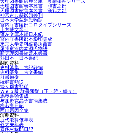
天理図書館綿屋文庫 真蹟掛軸シリーズ
天理図書館善本叢書 和書之部
天理図書館善本叢書 漢籍之部
神宮古典籍影印叢刊
日本大学蔵源氏物語
宮内庁書陵部コロタイプシリーズ
上方藝文叢刊
蓬左文庫本続日本紀
宮内庁書陵部本影印集成
東京大学史料編纂所叢書
尾州家河内本源氏物語
新天理図書館善本叢書
熱田本 日本書紀
翻刻資料
史料纂集 古記録編
史料纂集 古文書編
群書類従
続群書類従
続々群書類従
Ｗｅｂ版 群書類従（正・続・続々）
馬琴書翰集成
与謝野寛晶子書簡集成
梅若実日記
西山宗因全集
演劇資料
近代歌舞伎年表
義太夫年表
喜多村緑郎日記