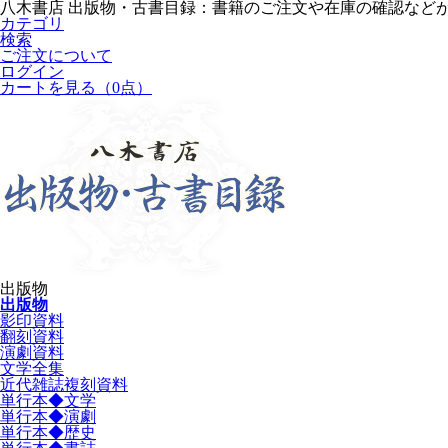
八木書店 出版物・古書目録：書籍のご注文や在庫の確認など
カテゴリ
検索
ご注文について
ログイン
カートを見る
（0点）
出版物
出版物
影印資料
翻刻資料
演劇資料
文学全集
近代雑誌複刻資料
単行本◆文学
単行本◆演劇
単行本◆歴史