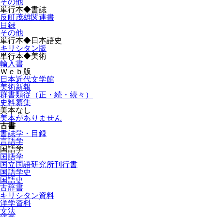
その他
単行本◆書誌
反町茂雄関連書
目録
その他
単行本◆日本語史
キリシタン版
単行本◆美術
輸入書
Ｗｅｂ版
日本近代文学館
美術新報
群書類従（正・続・続々）
史料纂集
美本なし
美本がありません
古書
書誌学・目録
言語学
国語学
国語学
国立国語研究所刊行書
国語学史
国語史
古辞書
キリシタン資料
洋学資料
文法