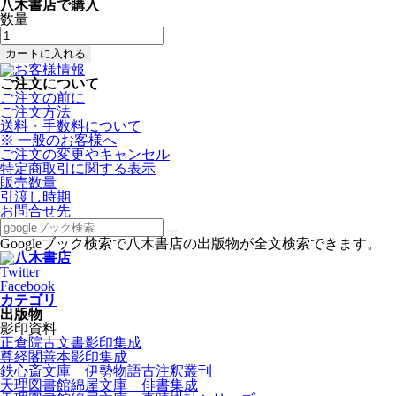
八木書店で購入
数量
ご注文について
ご注文の前に
ご注文方法
送料・手数料について
※ 一般のお客様へ
ご注文の変更やキャンセル
特定商取引に関する表示
販売数量
引渡し時期
お問合せ先
Googleブック検索で八木書店の出版物が全文検索できます。
Twitter
Facebook
カテゴリ
出版物
影印資料
正倉院古文書影印集成
尊経閣善本影印集成
鉄心斎文庫 伊勢物語古注釈叢刊
天理図書館綿屋文庫 俳書集成