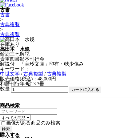
古書
古書
>
古典複製
>
古典複製
在庫あり
高田本 水鏡
鈴鹿三七解説
貴重図書影本刊行会
解説付 「宝玲文庫」印有・帙少傷み
キーワード：
中世文学
/
古典複製
/
古典複製
販売価格(税込)：48,000円
和暦刊行年:昭13
3冊
数量
商品検索
画像がある商品のみ検索
購入する