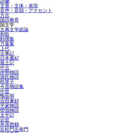
語彙
文章・文体・表現
音声・音韻・アクセント
方言
国語教育
国文学
古典文学総論
和歌
勅撰集
万葉集
上代
古事記
日本書紀
風土記
中古
伊勢物語
源氏物語
枕草子
今昔物語集
中世
鴨長明
吉田兼好
平家物語
曽我物語
太平記
近世
井原西鶴
近松門左衛門