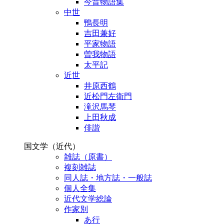
今昔物語集
中世
鴨長明
吉田兼好
平家物語
曽我物語
太平記
近世
井原西鶴
近松門左衛門
滝沢馬琴
上田秋成
俳諧
国文学（近代）
雑誌（原書）
複刻雑誌
同人誌・地方誌・一般誌
個人全集
近代文学総論
作家別
あ行