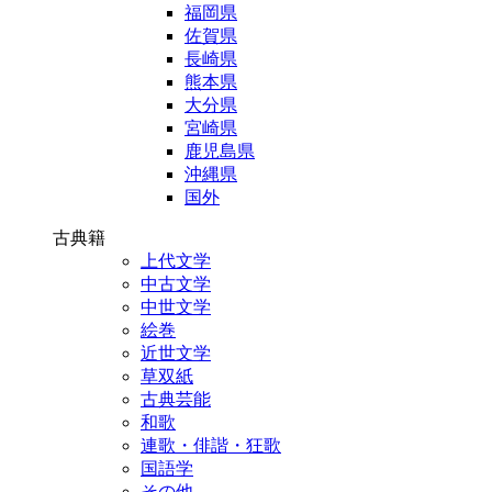
福岡県
佐賀県
長崎県
熊本県
大分県
宮崎県
鹿児島県
沖縄県
国外
古典籍
上代文学
中古文学
中世文学
絵巻
近世文学
草双紙
古典芸能
和歌
連歌・俳諧・狂歌
国語学
その他