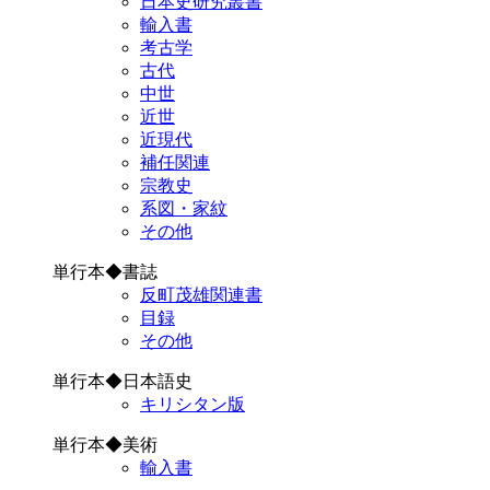
日本史研究叢書
輸入書
考古学
古代
中世
近世
近現代
補任関連
宗教史
系図・家紋
その他
単行本◆書誌
反町茂雄関連書
目録
その他
単行本◆日本語史
キリシタン版
単行本◆美術
輸入書