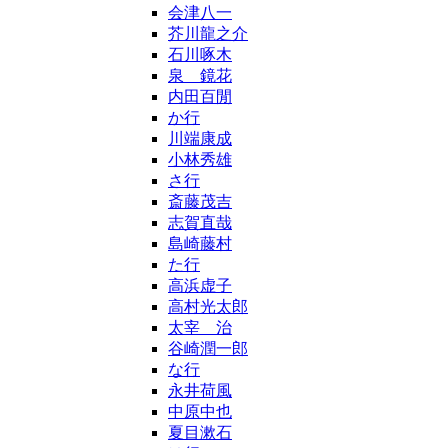
会津八一
芥川龍之介
石川啄木
泉 鏡花
内田百閒
か行
川端康成
小林秀雄
さ行
斎藤茂吉
志賀直哉
島崎藤村
た行
高浜虚子
高村光太郎
太宰 治
谷崎潤一郎
な行
永井荷風
中原中也
夏目漱石