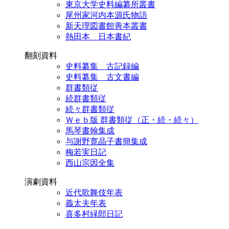
東京大学史料編纂所叢書
尾州家河内本源氏物語
新天理図書館善本叢書
熱田本 日本書紀
翻刻資料
史料纂集 古記録編
史料纂集 古文書編
群書類従
続群書類従
続々群書類従
Ｗｅｂ版 群書類従（正・続・続々）
馬琴書翰集成
与謝野寛晶子書簡集成
梅若実日記
西山宗因全集
演劇資料
近代歌舞伎年表
義太夫年表
喜多村緑郎日記