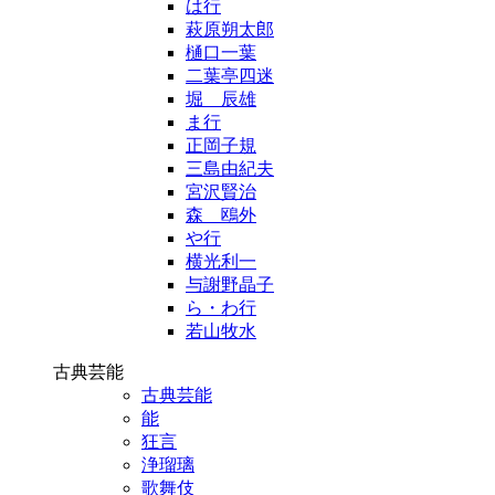
は行
萩原朔太郎
樋口一葉
二葉亭四迷
堀 辰雄
ま行
正岡子規
三島由紀夫
宮沢賢治
森 鴎外
や行
横光利一
与謝野晶子
ら・わ行
若山牧水
古典芸能
古典芸能
能
狂言
浄瑠璃
歌舞伎