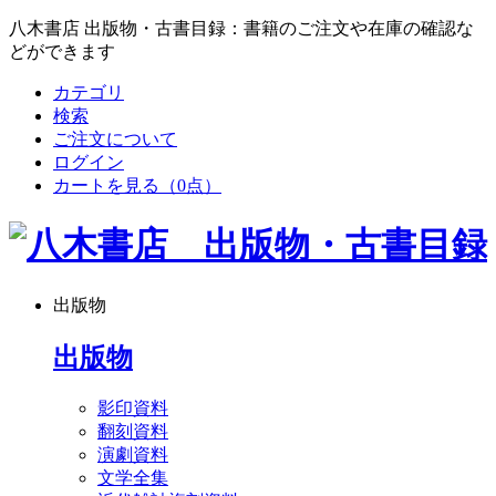
八木書店 出版物・古書目録：書籍のご注文や在庫の確認な
どができます
カテゴリ
検索
ご注文について
ログイン
カートを見る
（0点）
出版物
出版物
影印資料
翻刻資料
演劇資料
文学全集