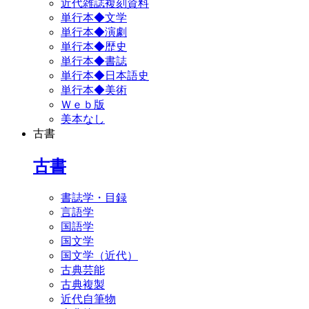
近代雑誌複刻資料
単行本◆文学
単行本◆演劇
単行本◆歴史
単行本◆書誌
単行本◆日本語史
単行本◆美術
Ｗｅｂ版
美本なし
古書
古書
書誌学・目録
言語学
国語学
国文学
国文学（近代）
古典芸能
古典複製
近代自筆物