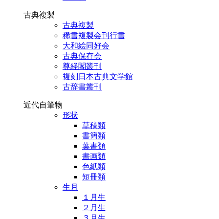
古典複製
古典複製
稀書複製会刊行書
大和絵同好会
古典保存会
尊経閣叢刊
複刻日本古典文学館
古辞書叢刊
近代自筆物
形状
草稿類
書簡類
葉書類
書画類
色紙類
短冊類
生月
１月生
２月生
３月生