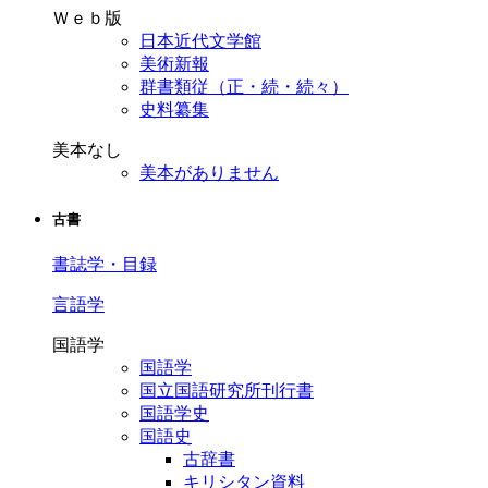
Ｗｅｂ版
日本近代文学館
美術新報
群書類従（正・続・続々）
史料纂集
美本なし
美本がありません
古書
書誌学・目録
言語学
国語学
国語学
国立国語研究所刊行書
国語学史
国語史
古辞書
キリシタン資料