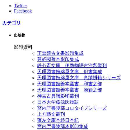
Twitter
Facebook
カテゴリ
出版物
影印資料
正倉院古文書影印集成
尊経閣善本影印集成
鉄心斎文庫 伊勢物語古注釈叢刊
天理図書館綿屋文庫 俳書集成
天理図書館綿屋文庫 真蹟掛軸シリーズ
天理図書館善本叢書 和書之部
天理図書館善本叢書 漢籍之部
神宮古典籍影印叢刊
日本大学蔵源氏物語
宮内庁書陵部コロタイプシリーズ
上方藝文叢刊
蓬左文庫本続日本紀
宮内庁書陵部本影印集成