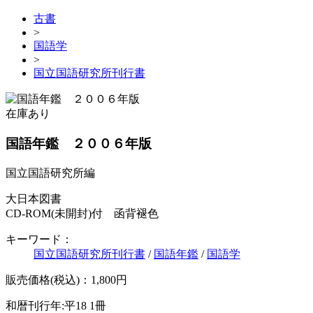
古書
>
国語学
>
国立国語研究所刊行書
在庫あり
国語年鑑 ２００６年版
国立国語研究所編
大日本図書
CD-ROM(未開封)付 函背褪色
キーワード：
国立国語研究所刊行書
/
国語年鑑
/
国語学
販売価格(税込)：1,800円
和暦刊行年:平18
1冊