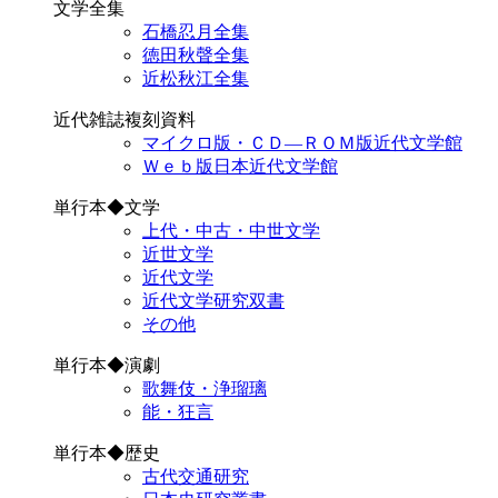
文学全集
石橋忍月全集
徳田秋聲全集
近松秋江全集
近代雑誌複刻資料
マイクロ版・ＣＤ―ＲＯＭ版近代文学館
Ｗｅｂ版日本近代文学館
単行本◆文学
上代・中古・中世文学
近世文学
近代文学
近代文学研究双書
その他
単行本◆演劇
歌舞伎・浄瑠璃
能・狂言
単行本◆歴史
古代交通研究