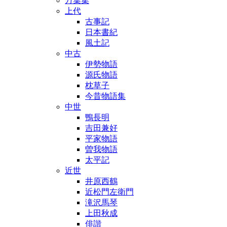
万葉集
上代
古事記
日本書紀
風土記
中古
伊勢物語
源氏物語
枕草子
今昔物語集
中世
鴨長明
吉田兼好
平家物語
曽我物語
太平記
近世
井原西鶴
近松門左衛門
滝沢馬琴
上田秋成
俳諧