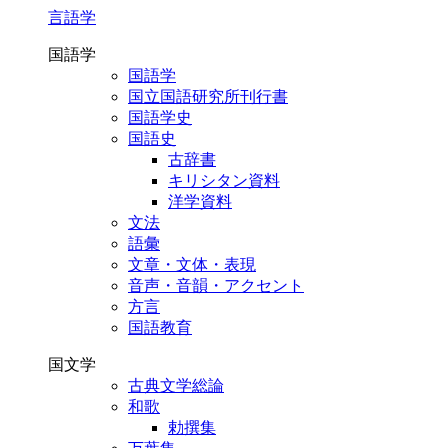
言語学
国語学
国語学
国立国語研究所刊行書
国語学史
国語史
古辞書
キリシタン資料
洋学資料
文法
語彙
文章・文体・表現
音声・音韻・アクセント
方言
国語教育
国文学
古典文学総論
和歌
勅撰集