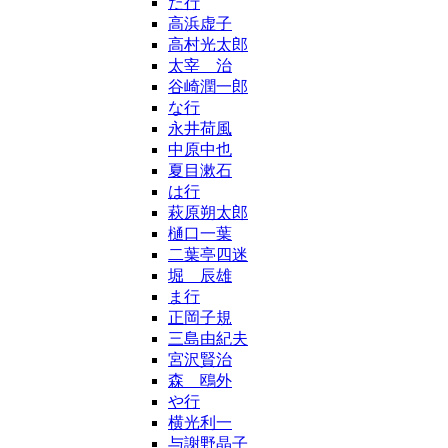
た行
高浜虚子
高村光太郎
太宰 治
谷崎潤一郎
な行
永井荷風
中原中也
夏目漱石
は行
萩原朔太郎
樋口一葉
二葉亭四迷
堀 辰雄
ま行
正岡子規
三島由紀夫
宮沢賢治
森 鴎外
や行
横光利一
与謝野晶子