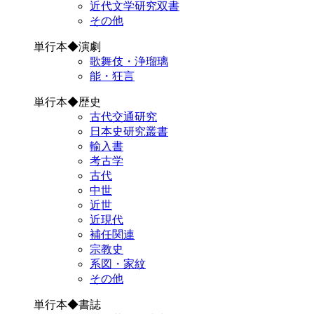
近代文学研究双書
その他
単行本◆演劇
歌舞伎・浄瑠璃
能・狂言
単行本◆歴史
古代交通研究
日本史研究叢書
輸入書
考古学
古代
中世
近世
近現代
補任関連
宗教史
系図・家紋
その他
単行本◆書誌