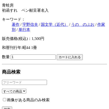
青蛙房
初函すれ ペン献呈署名入
キーワード：
著作
/
宇野信夫
/
国文学（近代）
/
うの のぶお
/
作家
別
/
単行本
販売価格(税込)：1,500円
和暦刊行年:昭44
1冊
数量
商品検索
画像がある商品のみ検索