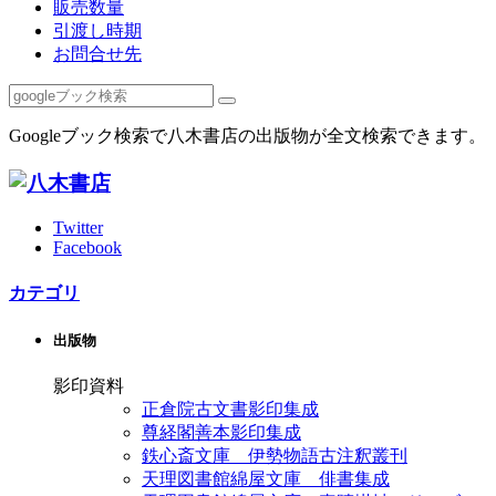
販売数量
引渡し時期
お問合せ先
Googleブック検索で八木書店の出版物が全文検索できます。
Twitter
Facebook
カテゴリ
出版物
影印資料
正倉院古文書影印集成
尊経閣善本影印集成
鉄心斎文庫 伊勢物語古注釈叢刊
天理図書館綿屋文庫 俳書集成