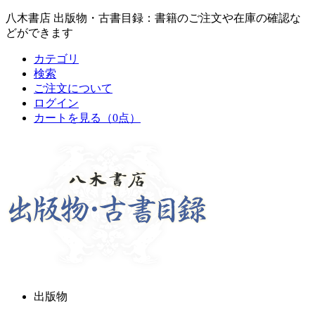
八木書店 出版物・古書目録：書籍のご注文や在庫の確認な
どができます
カテゴリ
検索
ご注文について
ログイン
カートを見る
（0点）
出版物