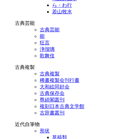
ら・わ行
若山牧水
古典芸能
古典芸能
能
狂言
浄瑠璃
歌舞伎
古典複製
古典複製
稀書複製会刊行書
大和絵同好会
古典保存会
尊経閣叢刊
複刻日本古典文学館
古辞書叢刊
近代自筆物
形状
草稿類