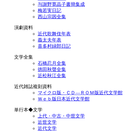
与謝野寛晶子書簡集成
梅若実日記
西山宗因全集
演劇資料
近代歌舞伎年表
義太夫年表
喜多村緑郎日記
文学全集
石橋忍月全集
徳田秋聲全集
近松秋江全集
近代雑誌複刻資料
マイクロ版・ＣＤ―ＲＯＭ版近代文学館
Ｗｅｂ版日本近代文学館
単行本◆文学
上代・中古・中世文学
近世文学
近代文学