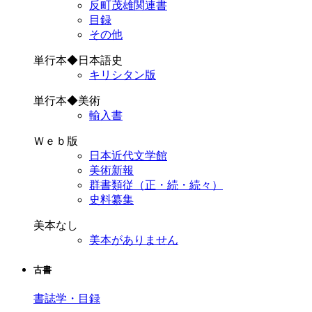
反町茂雄関連書
目録
その他
単行本◆日本語史
キリシタン版
単行本◆美術
輸入書
Ｗｅｂ版
日本近代文学館
美術新報
群書類従（正・続・続々）
史料纂集
美本なし
美本がありません
古書
書誌学・目録