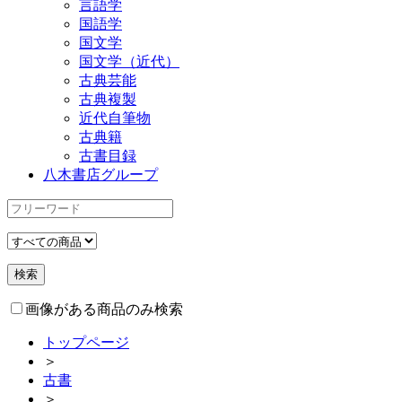
言語学
国語学
国文学
国文学（近代）
古典芸能
古典複製
近代自筆物
古典籍
古書目録
八木書店グループ
画像がある商品のみ検索
トップページ
＞
古書
＞