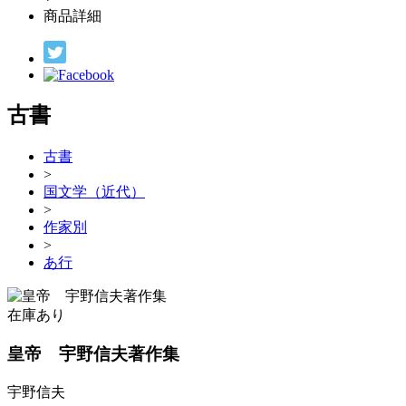
商品詳細
古書
古書
>
国文学（近代）
>
作家別
>
あ行
在庫あり
皇帝 宇野信夫著作集
宇野信夫