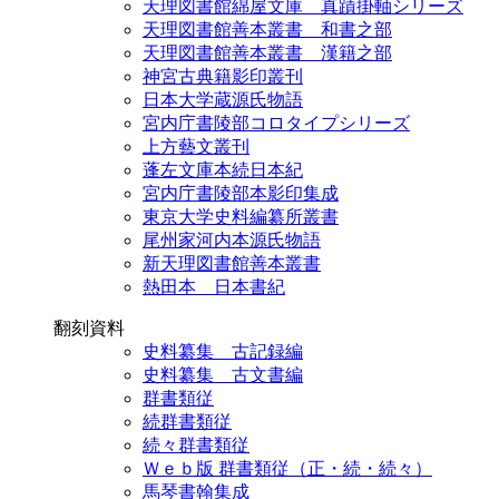
天理図書館綿屋文庫 真蹟掛軸シリーズ
天理図書館善本叢書 和書之部
天理図書館善本叢書 漢籍之部
神宮古典籍影印叢刊
日本大学蔵源氏物語
宮内庁書陵部コロタイプシリーズ
上方藝文叢刊
蓬左文庫本続日本紀
宮内庁書陵部本影印集成
東京大学史料編纂所叢書
尾州家河内本源氏物語
新天理図書館善本叢書
熱田本 日本書紀
翻刻資料
史料纂集 古記録編
史料纂集 古文書編
群書類従
続群書類従
続々群書類従
Ｗｅｂ版 群書類従（正・続・続々）
馬琴書翰集成