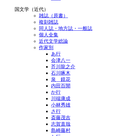
国文学（近代）
雑誌（原書）
複刻雑誌
同人誌・地方誌・一般誌
個人全集
近代文学総論
作家別
あ行
会津八一
芥川龍之介
石川啄木
泉 鏡花
内田百閒
か行
川端康成
小林秀雄
さ行
斎藤茂吉
志賀直哉
島崎藤村