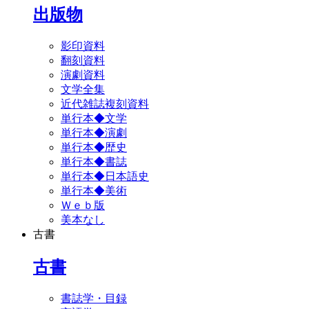
出版物
影印資料
翻刻資料
演劇資料
文学全集
近代雑誌複刻資料
単行本◆文学
単行本◆演劇
単行本◆歴史
単行本◆書誌
単行本◆日本語史
単行本◆美術
Ｗｅｂ版
美本なし
古書
古書
書誌学・目録