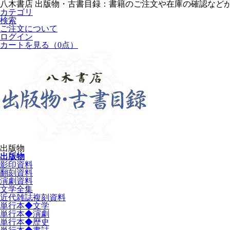
八木書店 出版物・古書目録：書籍のご注文や在庫の確認など
カテゴリ
検索
ご注文について
ログイン
カートを見る
（0点）
出版物
出版物
影印資料
翻刻資料
演劇資料
文学全集
近代雑誌複刻資料
単行本◆文学
単行本◆演劇
単行本◆歴史