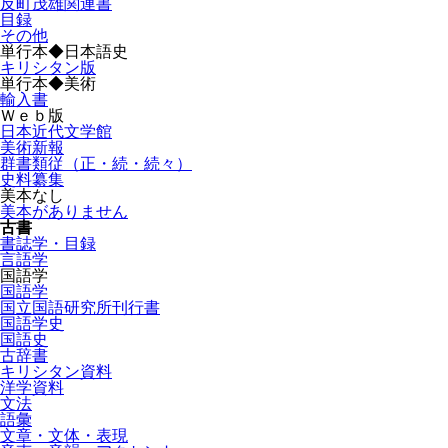
反町茂雄関連書
目録
その他
単行本◆日本語史
キリシタン版
単行本◆美術
輸入書
Ｗｅｂ版
日本近代文学館
美術新報
群書類従（正・続・続々）
史料纂集
美本なし
美本がありません
古書
書誌学・目録
言語学
国語学
国語学
国立国語研究所刊行書
国語学史
国語史
古辞書
キリシタン資料
洋学資料
文法
語彙
文章・文体・表現