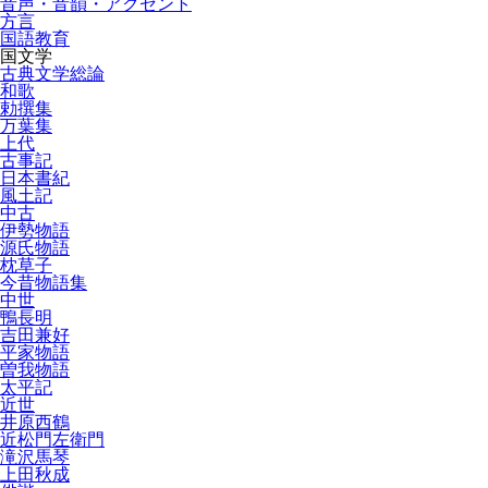
音声・音韻・アクセント
方言
国語教育
国文学
古典文学総論
和歌
勅撰集
万葉集
上代
古事記
日本書紀
風土記
中古
伊勢物語
源氏物語
枕草子
今昔物語集
中世
鴨長明
吉田兼好
平家物語
曽我物語
太平記
近世
井原西鶴
近松門左衛門
滝沢馬琴
上田秋成