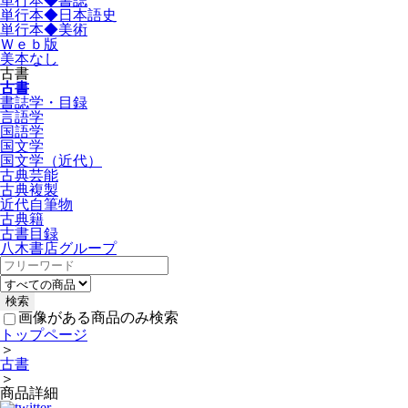
単行本◆書誌
単行本◆日本語史
単行本◆美術
Ｗｅｂ版
美本なし
古書
古書
書誌学・目録
言語学
国語学
国文学
国文学（近代）
古典芸能
古典複製
近代自筆物
古典籍
古書目録
八木書店グループ
画像がある商品のみ検索
トップページ
＞
古書
＞
商品詳細