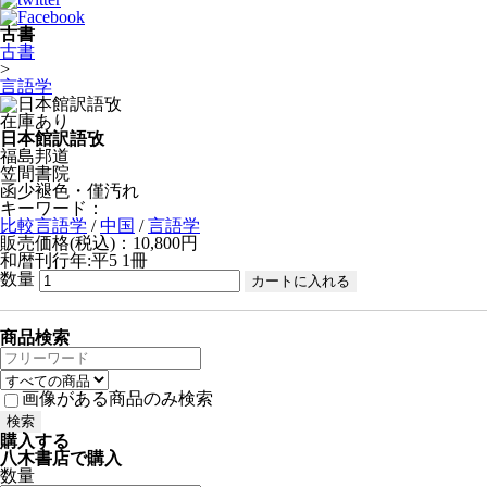
古書
古書
>
言語学
在庫あり
日本館訳語攷
福島邦道
笠間書院
函少褪色・僅汚れ
キーワード：
比較言語学
/
中国
/
言語学
販売価格(税込)：10,800円
和暦刊行年:平5
1冊
数量
商品検索
画像がある商品のみ検索
購入する
八木書店で購入
数量