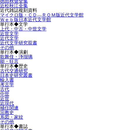
徳田秋聲全集
近松秋江全集
近代雑誌複刻資料
マイクロ版・ＣＤ―ＲＯＭ版近代文学館
Ｗｅｂ版日本近代文学館
単行本◆文学
上代・中古・中世文学
近世文学
近代文学
近代文学研究双書
その他
単行本◆演劇
歌舞伎・浄瑠璃
能・狂言
単行本◆歴史
古代交通研究
日本史研究叢書
輸入書
考古学
古代
中世
近世
近現代
補任関連
宗教史
系図・家紋
その他
単行本◆書誌