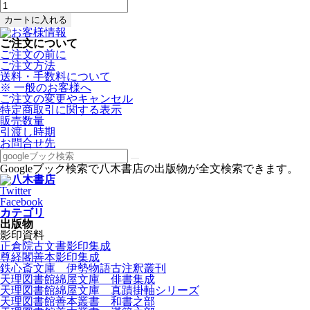
ご注文について
ご注文の前に
ご注文方法
送料・手数料について
※ 一般のお客様へ
ご注文の変更やキャンセル
特定商取引に関する表示
販売数量
引渡し時期
お問合せ先
Googleブック検索で八木書店の出版物が全文検索できます。
Twitter
Facebook
カテゴリ
出版物
影印資料
正倉院古文書影印集成
尊経閣善本影印集成
鉄心斎文庫 伊勢物語古注釈叢刊
天理図書館綿屋文庫 俳書集成
天理図書館綿屋文庫 真蹟掛軸シリーズ
天理図書館善本叢書 和書之部