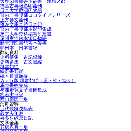
天理図書館善本叢書 漢籍之部
神宮古典籍影印叢刊
日本大学蔵源氏物語
宮内庁書陵部コロタイプシリーズ
上方藝文叢刊
蓬左文庫本続日本紀
宮内庁書陵部本影印集成
東京大学史料編纂所叢書
尾州家河内本源氏物語
新天理図書館善本叢書
熱田本 日本書紀
翻刻資料
史料纂集 古記録編
史料纂集 古文書編
群書類従
続群書類従
続々群書類従
Ｗｅｂ版 群書類従（正・続・続々）
馬琴書翰集成
与謝野寛晶子書簡集成
梅若実日記
西山宗因全集
演劇資料
近代歌舞伎年表
義太夫年表
喜多村緑郎日記
文学全集
石橋忍月全集