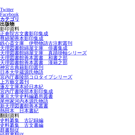
Twitter
Facebook
カテゴリ
出版物
影印資料
正倉院古文書影印集成
尊経閣善本影印集成
鉄心斎文庫 伊勢物語古注釈叢刊
天理図書館綿屋文庫 俳書集成
天理図書館綿屋文庫 真蹟掛軸シリーズ
天理図書館善本叢書 和書之部
天理図書館善本叢書 漢籍之部
神宮古典籍影印叢刊
日本大学蔵源氏物語
宮内庁書陵部コロタイプシリーズ
上方藝文叢刊
蓬左文庫本続日本紀
宮内庁書陵部本影印集成
東京大学史料編纂所叢書
尾州家河内本源氏物語
新天理図書館善本叢書
熱田本 日本書紀
翻刻資料
史料纂集 古記録編
史料纂集 古文書編
群書類従
続群書類従