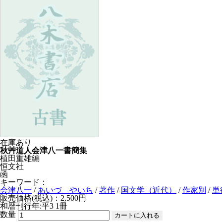
在庫あり
秋艸道人会津八一書簡集
植田重雄編
恒文社
函
キーワード：
会津八一
/
あいづ やいち
/
著作
/
国文学（近代）
/
作家別
/
単
販売価格(税込)：2,500円
和暦刊行年:平3
1冊
数量