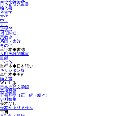
日本史研究叢書
輸入書
考古学
古代
中世
近世
近現代
補任関連
宗教史
系図・家紋
その他
単行本◆書誌
反町茂雄関連書
目録
その他
単行本◆日本語史
キリシタン版
単行本◆美術
輸入書
Ｗｅｂ版
日本近代文学館
美術新報
群書類従（正・続・続々）
史料纂集
美本なし
美本がありません
古書
書誌学・目録