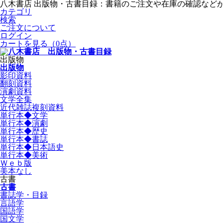
八木書店 出版物・古書目録：書籍のご注文や在庫の確認など
カテゴリ
検索
ご注文について
ログイン
カートを見る
（0点）
出版物
出版物
影印資料
翻刻資料
演劇資料
文学全集
近代雑誌複刻資料
単行本◆文学
単行本◆演劇
単行本◆歴史
単行本◆書誌
単行本◆日本語史
単行本◆美術
Ｗｅｂ版
美本なし
古書
古書
書誌学・目録
言語学
国語学
国文学