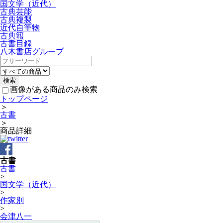
国文学（近代）
古典芸能
古典複製
近代自筆物
古典籍
古書目録
八木書店グループ
画像がある商品のみ検索
トップページ
＞
古書
＞
商品詳細
古書
古書
>
国文学（近代）
>
作家別
>
会津八一