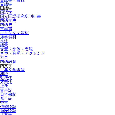
言語学
国語学
国語学
国立国語研究所刊行書
国語学史
国語史
古辞書
キリシタン資料
洋学資料
文法
語彙
文章・文体・表現
音声・音韻・アクセント
方言
国語教育
国文学
古典文学総論
和歌
勅撰集
万葉集
上代
古事記
日本書紀
風土記
中古
伊勢物語
源氏物語
枕草子