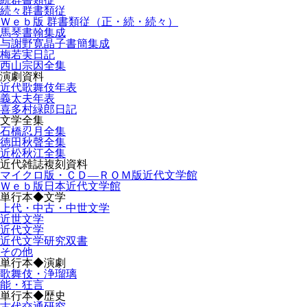
続々群書類従
Ｗｅｂ版 群書類従（正・続・続々）
馬琴書翰集成
与謝野寛晶子書簡集成
梅若実日記
西山宗因全集
演劇資料
近代歌舞伎年表
義太夫年表
喜多村緑郎日記
文学全集
石橋忍月全集
徳田秋聲全集
近松秋江全集
近代雑誌複刻資料
マイクロ版・ＣＤ―ＲＯＭ版近代文学館
Ｗｅｂ版日本近代文学館
単行本◆文学
上代・中古・中世文学
近世文学
近代文学
近代文学研究双書
その他
単行本◆演劇
歌舞伎・浄瑠璃
能・狂言
単行本◆歴史
古代交通研究