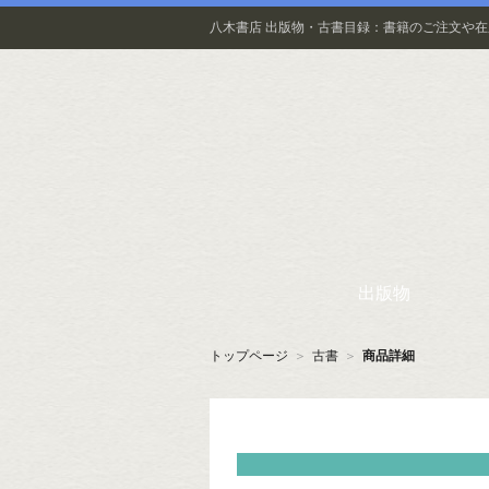
八木書店 出版物・古書目録：書籍のご注文や
出版物
トップページ
＞
古書
＞
商品詳細