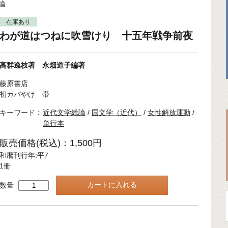
論
在庫あり
わが道はつねに吹雪けり 十五年戦争前夜
高群逸枝著 永畑道子編著
藤原書店
初カバやけ 帯
キーワード：
近代文学総論
/
国文学（近代）
/
女性解放運動
/
単行本
販売価格(税込)：1,500円
和暦刊行年:平7
1冊
数量