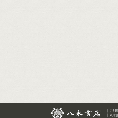
ご利
八木