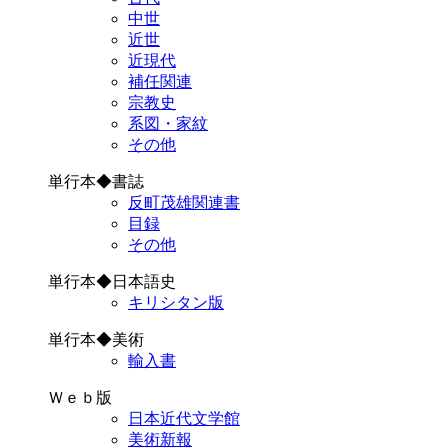
中世
近世
近現代
補任関連
宗教史
系図・家紋
その他
単行本◆書誌
反町茂雄関連書
目録
その他
単行本◆日本語史
キリシタン版
単行本◆美術
輸入書
Ｗｅｂ版
日本近代文学館
美術新報