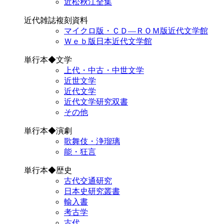
近松秋江全集
近代雑誌複刻資料
マイクロ版・ＣＤ―ＲＯＭ版近代文学館
Ｗｅｂ版日本近代文学館
単行本◆文学
上代・中古・中世文学
近世文学
近代文学
近代文学研究双書
その他
単行本◆演劇
歌舞伎・浄瑠璃
能・狂言
単行本◆歴史
古代交通研究
日本史研究叢書
輸入書
考古学
古代