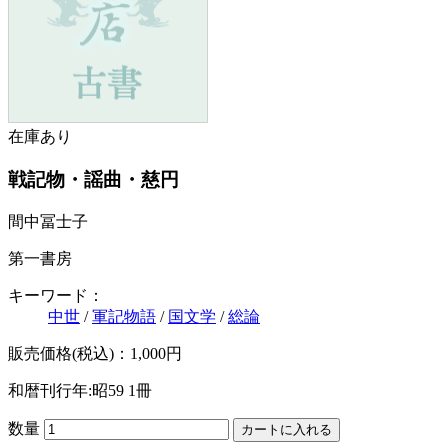
在庫あり
戦記物・謡曲・慈円
間中冨士子
第一書房
キーワード：
中世
/
軍記物語
/
国文学
/
総論
販売価格(税込)：1,000円
和暦刊行年:昭59
1冊
数量