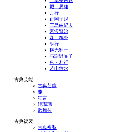
二葉亭四迷
堀 辰雄
ま行
正岡子規
三島由紀夫
宮沢賢治
森 鴎外
や行
横光利一
与謝野晶子
ら・わ行
若山牧水
古典芸能
古典芸能
能
狂言
浄瑠璃
歌舞伎
古典複製
古典複製