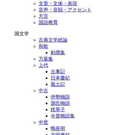
文章・文体・表現
音声・音韻・アクセント
方言
国語教育
国文学
古典文学総論
和歌
勅撰集
万葉集
上代
古事記
日本書紀
風土記
中古
伊勢物語
源氏物語
枕草子
今昔物語集
中世
鴨長明
吉田兼好