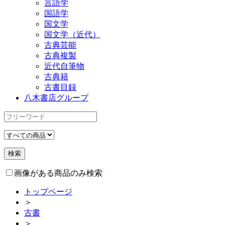
言語学
国語学
国文学
国文学（近代）
古典芸能
古典複製
近代自筆物
古典籍
古書目録
八木書店グループ
画像がある商品のみ検索
トップページ
＞
古書
＞