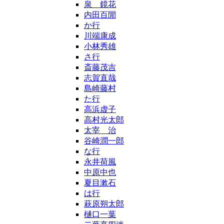
泉 鏡花
内田百閒
か行
川端康成
小林秀雄
さ行
斎藤茂吉
志賀直哉
島崎藤村
た行
高浜虚子
高村光太郎
太宰 治
谷崎潤一郎
な行
永井荷風
中原中也
夏目漱石
は行
萩原朔太郎
樋口一葉