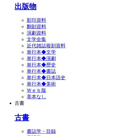
出版物
影印資料
翻刻資料
演劇資料
文学全集
近代雑誌複刻資料
単行本◆文学
単行本◆演劇
単行本◆歴史
単行本◆書誌
単行本◆日本語史
単行本◆美術
Ｗｅｂ版
美本なし
古書
古書
書誌学・目録