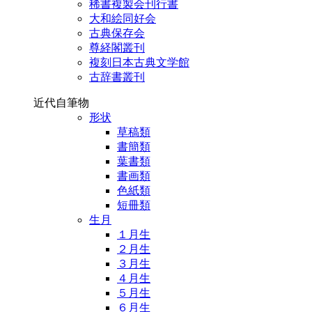
稀書複製会刊行書
大和絵同好会
古典保存会
尊経閣叢刊
複刻日本古典文学館
古辞書叢刊
近代自筆物
形状
草稿類
書簡類
葉書類
書画類
色紙類
短冊類
生月
１月生
２月生
３月生
４月生
５月生
６月生