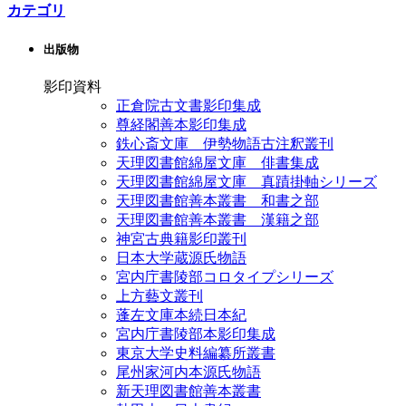
カテゴリ
出版物
影印資料
正倉院古文書影印集成
尊経閣善本影印集成
鉄心斎文庫 伊勢物語古注釈叢刊
天理図書館綿屋文庫 俳書集成
天理図書館綿屋文庫 真蹟掛軸シリーズ
天理図書館善本叢書 和書之部
天理図書館善本叢書 漢籍之部
神宮古典籍影印叢刊
日本大学蔵源氏物語
宮内庁書陵部コロタイプシリーズ
上方藝文叢刊
蓬左文庫本続日本紀
宮内庁書陵部本影印集成
東京大学史料編纂所叢書
尾州家河内本源氏物語
新天理図書館善本叢書