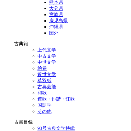
熊本県
大分県
宮崎県
鹿児島県
沖縄県
国外
古典籍
上代文学
中古文学
中世文学
絵巻
近世文学
草双紙
古典芸能
和歌
連歌・俳諧・狂歌
国語学
その他
古書目録
93号古典文学特輯