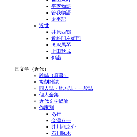
平家物語
曽我物語
太平記
近世
井原西鶴
近松門左衛門
滝沢馬琴
上田秋成
俳諧
国文学（近代）
雑誌（原書）
複刻雑誌
同人誌・地方誌・一般誌
個人全集
近代文学総論
作家別
あ行
会津八一
芥川龍之介
石川啄木