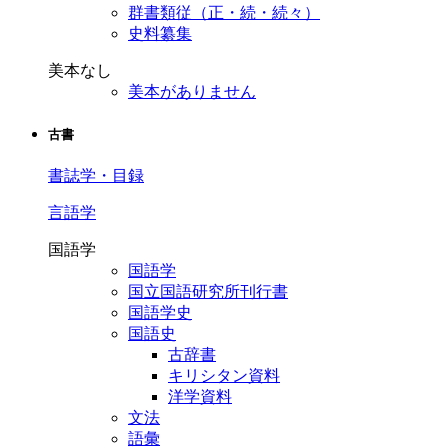
群書類従（正・続・続々）
史料纂集
美本なし
美本がありません
古書
書誌学・目録
言語学
国語学
国語学
国立国語研究所刊行書
国語学史
国語史
古辞書
キリシタン資料
洋学資料
文法
語彙