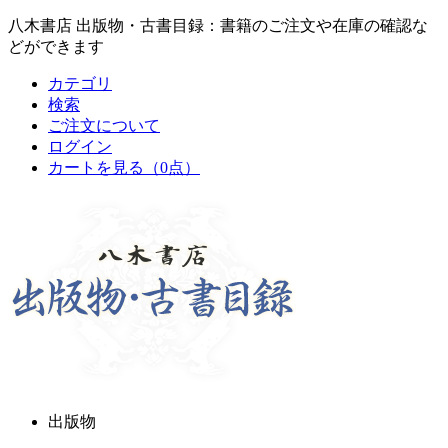
八木書店 出版物・古書目録：書籍のご注文や在庫の確認な
どができます
カテゴリ
検索
ご注文について
ログイン
カートを見る
（0点）
出版物