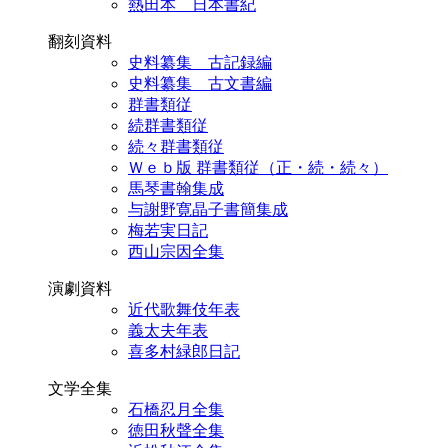
熱田本 日本書紀
翻刻資料
史料纂集 古記録編
史料纂集 古文書編
群書類従
続群書類従
続々群書類従
Ｗｅｂ版 群書類従（正・続・続々）
馬琴書翰集成
与謝野寛晶子書簡集成
梅若実日記
西山宗因全集
演劇資料
近代歌舞伎年表
義太夫年表
喜多村緑郎日記
文学全集
石橋忍月全集
徳田秋聲全集