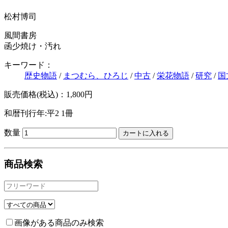
松村博司
風間書房
函少焼け・汚れ
キーワード：
歴史物語
/
まつむら、ひろじ
/
中古
/
栄花物語
/
研究
/
国
販売価格(税込)：1,800円
和暦刊行年:平2
1冊
数量
商品検索
画像がある商品のみ検索