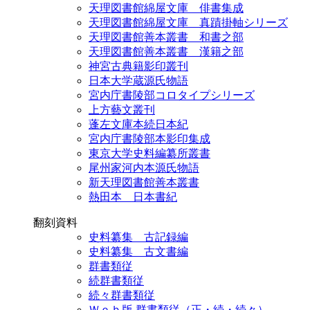
天理図書館綿屋文庫 俳書集成
天理図書館綿屋文庫 真蹟掛軸シリーズ
天理図書館善本叢書 和書之部
天理図書館善本叢書 漢籍之部
神宮古典籍影印叢刊
日本大学蔵源氏物語
宮内庁書陵部コロタイプシリーズ
上方藝文叢刊
蓬左文庫本続日本紀
宮内庁書陵部本影印集成
東京大学史料編纂所叢書
尾州家河内本源氏物語
新天理図書館善本叢書
熱田本 日本書紀
翻刻資料
史料纂集 古記録編
史料纂集 古文書編
群書類従
続群書類従
続々群書類従
Ｗｅｂ版 群書類従（正・続・続々）