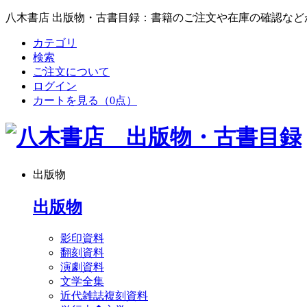
八木書店 出版物・古書目録：書籍のご注文や在庫の確認など
カテゴリ
検索
ご注文について
ログイン
カートを見る
（0点）
出版物
出版物
影印資料
翻刻資料
演劇資料
文学全集
近代雑誌複刻資料