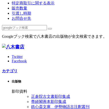
特定商取引に関する表示
販売数量
引渡し時期
お問合せ先
Googleブック検索で八木書店の出版物が全文検索できます。
Twitter
Facebook
カテゴリ
出版物
影印資料
正倉院古文書影印集成
尊経閣善本影印集成
鉄心斎文庫 伊勢物語古注釈叢刊