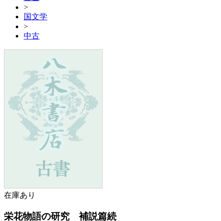
>
国文学
>
中古
在庫あり
栄花物語の研究 補説篇続