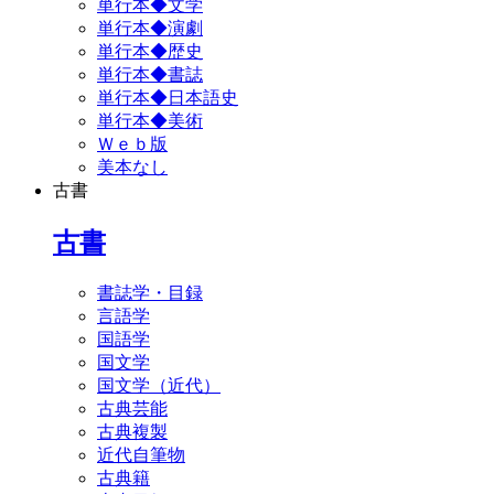
単行本◆文学
単行本◆演劇
単行本◆歴史
単行本◆書誌
単行本◆日本語史
単行本◆美術
Ｗｅｂ版
美本なし
古書
古書
書誌学・目録
言語学
国語学
国文学
国文学（近代）
古典芸能
古典複製
近代自筆物
古典籍