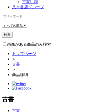
古書目録
八木書店グループ
画像がある商品のみ検索
トップページ
＞
古書
＞
商品詳細
古書
古書