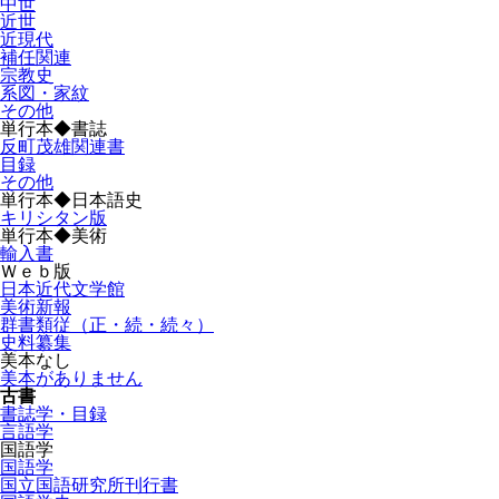
中世
近世
近現代
補任関連
宗教史
系図・家紋
その他
単行本◆書誌
反町茂雄関連書
目録
その他
単行本◆日本語史
キリシタン版
単行本◆美術
輸入書
Ｗｅｂ版
日本近代文学館
美術新報
群書類従（正・続・続々）
史料纂集
美本なし
美本がありません
古書
書誌学・目録
言語学
国語学
国語学
国立国語研究所刊行書