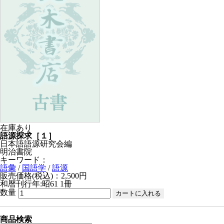
在庫あり
語源探求［１］
日本語語源研究会編
明治書院
キーワード：
語彙
/
国語学
/
語源
販売価格(税込)：2,500円
和暦刊行年:昭61
1冊
数量
商品検索