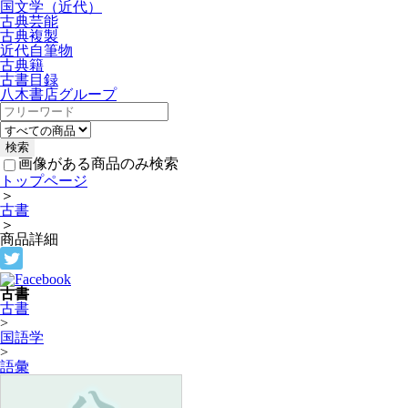
国文学（近代）
古典芸能
古典複製
近代自筆物
古典籍
古書目録
八木書店グループ
画像がある商品のみ検索
トップページ
＞
古書
＞
商品詳細
古書
古書
>
国語学
>
語彙