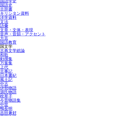
国語学史
国語史
古辞書
キリシタン資料
洋学資料
文法
語彙
文章・文体・表現
音声・音韻・アクセント
方言
国語教育
国文学
古典文学総論
和歌
勅撰集
万葉集
上代
古事記
日本書紀
風土記
中古
伊勢物語
源氏物語
枕草子
今昔物語集
中世
鴨長明
吉田兼好