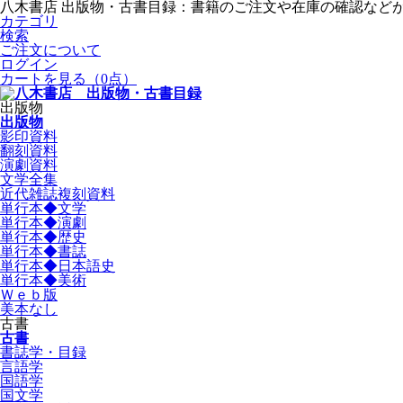
八木書店 出版物・古書目録：書籍のご注文や在庫の確認など
カテゴリ
検索
ご注文について
ログイン
カートを見る
（0点）
出版物
出版物
影印資料
翻刻資料
演劇資料
文学全集
近代雑誌複刻資料
単行本◆文学
単行本◆演劇
単行本◆歴史
単行本◆書誌
単行本◆日本語史
単行本◆美術
Ｗｅｂ版
美本なし
古書
古書
書誌学・目録
言語学
国語学
国文学