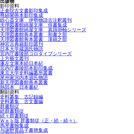
出版物
影印資料
正倉院古文書影印集成
尊経閣善本影印集成
鉄心斎文庫 伊勢物語古注釈叢刊
天理図書館綿屋文庫 俳書集成
天理図書館綿屋文庫 真蹟掛軸シリーズ
天理図書館善本叢書 和書之部
天理図書館善本叢書 漢籍之部
神宮古典籍影印叢刊
日本大学蔵源氏物語
宮内庁書陵部コロタイプシリーズ
上方藝文叢刊
蓬左文庫本続日本紀
宮内庁書陵部本影印集成
東京大学史料編纂所叢書
尾州家河内本源氏物語
新天理図書館善本叢書
熱田本 日本書紀
翻刻資料
史料纂集 古記録編
史料纂集 古文書編
群書類従
続群書類従
続々群書類従
Ｗｅｂ版 群書類従（正・続・続々）
馬琴書翰集成
与謝野寛晶子書簡集成