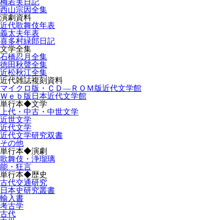
梅若実日記
西山宗因全集
演劇資料
近代歌舞伎年表
義太夫年表
喜多村緑郎日記
文学全集
石橋忍月全集
徳田秋聲全集
近松秋江全集
近代雑誌複刻資料
マイクロ版・ＣＤ―ＲＯＭ版近代文学館
Ｗｅｂ版日本近代文学館
単行本◆文学
上代・中古・中世文学
近世文学
近代文学
近代文学研究双書
その他
単行本◆演劇
歌舞伎・浄瑠璃
能・狂言
単行本◆歴史
古代交通研究
日本史研究叢書
輸入書
考古学
古代