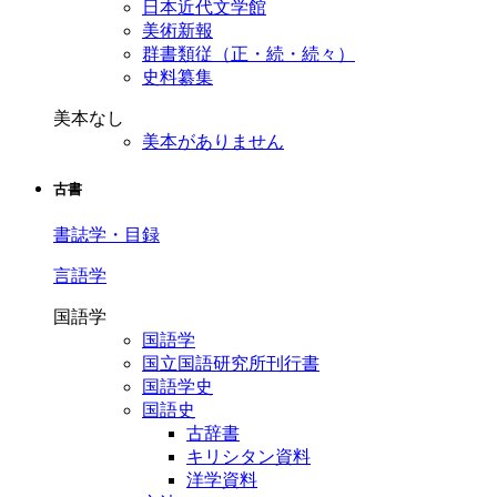
日本近代文学館
美術新報
群書類従（正・続・続々）
史料纂集
美本なし
美本がありません
古書
書誌学・目録
言語学
国語学
国語学
国立国語研究所刊行書
国語学史
国語史
古辞書
キリシタン資料
洋学資料