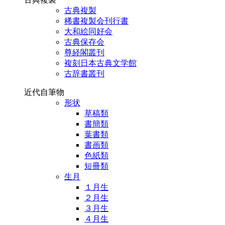
古典複製
稀書複製会刊行書
大和絵同好会
古典保存会
尊経閣叢刊
複刻日本古典文学館
古辞書叢刊
近代自筆物
形状
草稿類
書簡類
葉書類
書画類
色紙類
短冊類
生月
１月生
２月生
３月生
４月生