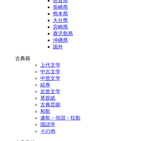
佐賀県
長崎県
熊本県
大分県
宮崎県
鹿児島県
沖縄県
国外
古典籍
上代文学
中古文学
中世文学
絵巻
近世文学
草双紙
古典芸能
和歌
連歌・俳諧・狂歌
国語学
その他