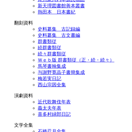
新天理図書館善本叢書
熱田本 日本書紀
翻刻資料
史料纂集 古記録編
史料纂集 古文書編
群書類従
続群書類従
続々群書類従
Ｗｅｂ版 群書類従（正・続・続々）
馬琴書翰集成
与謝野寛晶子書簡集成
梅若実日記
西山宗因全集
演劇資料
近代歌舞伎年表
義太夫年表
喜多村緑郎日記
文学全集
石橋忍月全集