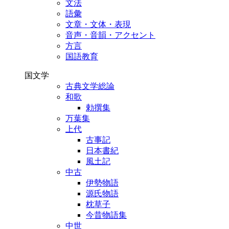
文法
語彙
文章・文体・表現
音声・音韻・アクセント
方言
国語教育
国文学
古典文学総論
和歌
勅撰集
万葉集
上代
古事記
日本書紀
風土記
中古
伊勢物語
源氏物語
枕草子
今昔物語集
中世