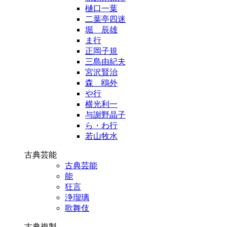
樋口一葉
二葉亭四迷
堀 辰雄
ま行
正岡子規
三島由紀夫
宮沢賢治
森 鴎外
や行
横光利一
与謝野晶子
ら・わ行
若山牧水
古典芸能
古典芸能
能
狂言
浄瑠璃
歌舞伎
古典複製