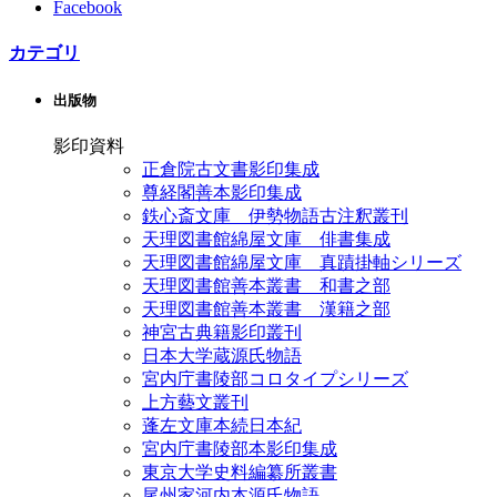
Facebook
カテゴリ
出版物
影印資料
正倉院古文書影印集成
尊経閣善本影印集成
鉄心斎文庫 伊勢物語古注釈叢刊
天理図書館綿屋文庫 俳書集成
天理図書館綿屋文庫 真蹟掛軸シリーズ
天理図書館善本叢書 和書之部
天理図書館善本叢書 漢籍之部
神宮古典籍影印叢刊
日本大学蔵源氏物語
宮内庁書陵部コロタイプシリーズ
上方藝文叢刊
蓬左文庫本続日本紀
宮内庁書陵部本影印集成
東京大学史料編纂所叢書
尾州家河内本源氏物語