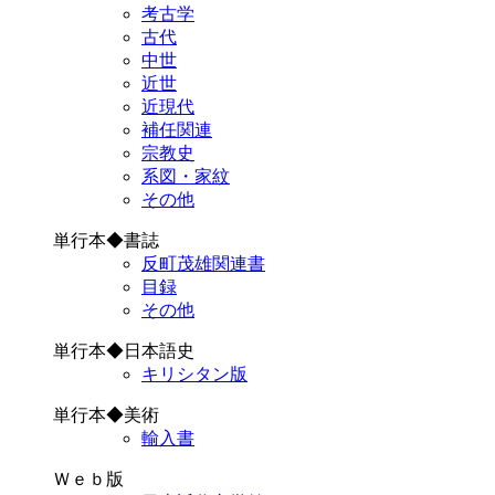
考古学
古代
中世
近世
近現代
補任関連
宗教史
系図・家紋
その他
単行本◆書誌
反町茂雄関連書
目録
その他
単行本◆日本語史
キリシタン版
単行本◆美術
輸入書
Ｗｅｂ版