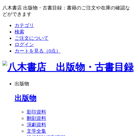
八木書店 出版物・古書目録：書籍のご注文や在庫の確認な
どができます
カテゴリ
検索
ご注文について
ログイン
カートを見る
（0点）
出版物
出版物
影印資料
翻刻資料
演劇資料
文学全集