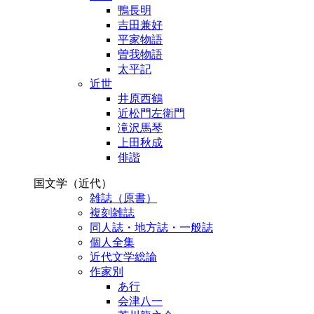
鴨長明
吉田兼好
平家物語
曽我物語
太平記
近世
井原西鶴
近松門左衛門
滝沢馬琴
上田秋成
俳諧
国文学（近代）
雑誌（原書）
複刻雑誌
同人誌・地方誌・一般誌
個人全集
近代文学総論
作家別
あ行
会津八一