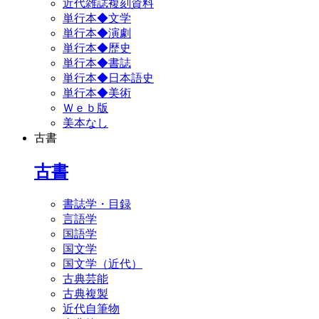
近代雑誌複刻資料
単行本◆文学
単行本◆演劇
単行本◆歴史
単行本◆書誌
単行本◆日本語史
単行本◆美術
Ｗｅｂ版
美本なし
古書
古書
書誌学・目録
言語学
国語学
国文学
国文学（近代）
古典芸能
古典複製
近代自筆物