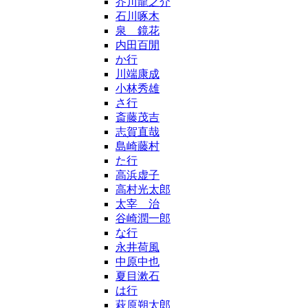
芥川龍之介
石川啄木
泉 鏡花
内田百閒
か行
川端康成
小林秀雄
さ行
斎藤茂吉
志賀直哉
島崎藤村
た行
高浜虚子
高村光太郎
太宰 治
谷崎潤一郎
な行
永井荷風
中原中也
夏目漱石
は行
萩原朔太郎