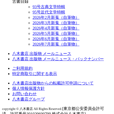
古書目録
93号古典文学特輯
95号近代文学特輯
2026年2月新蒐（自筆物）
2026年3月新蒐（自筆物）
2026年4月新蒐（自筆物）
2026年5月新蒐（自筆物）
2026年6月新蒐（自筆物）
2026年7月新蒐（自筆物）
八木書店 出版物 メールニュース
八木書店 出版物 メールニュース・バックナンバー
ご利用規約
特定商取引に関する表示
八木書店出版物からの転載許可申請について
個人情報保護方針
お問い合わせ
八木書店グループ
[東京都公安委員会許可
copyright © 八木書店 All Rights Reserved.
済 許可番号301029600799 株式会社八木書店]