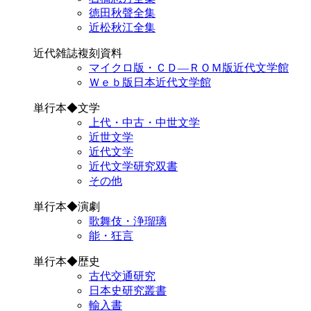
徳田秋聲全集
近松秋江全集
近代雑誌複刻資料
マイクロ版・ＣＤ―ＲＯＭ版近代文学館
Ｗｅｂ版日本近代文学館
単行本◆文学
上代・中古・中世文学
近世文学
近代文学
近代文学研究双書
その他
単行本◆演劇
歌舞伎・浄瑠璃
能・狂言
単行本◆歴史
古代交通研究
日本史研究叢書
輸入書