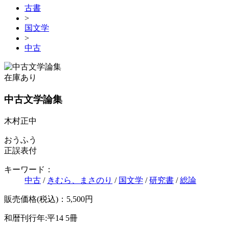
古書
>
国文学
>
中古
在庫あり
中古文学論集
木村正中
おうふう
正誤表付
キーワード：
中古
/
きむら、まさのり
/
国文学
/
研究書
/
総論
販売価格(税込)：5,500円
和暦刊行年:平14
5冊