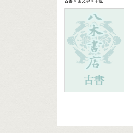
古書
>
国文学
>
中世