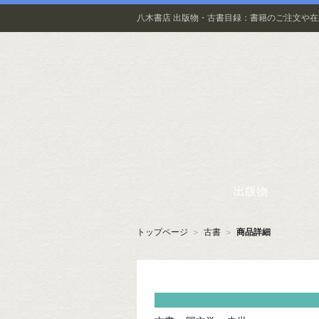
八木書店 出版物・古書目録：書籍のご注文や
出版物
トップページ
＞
古書
＞
商品詳細