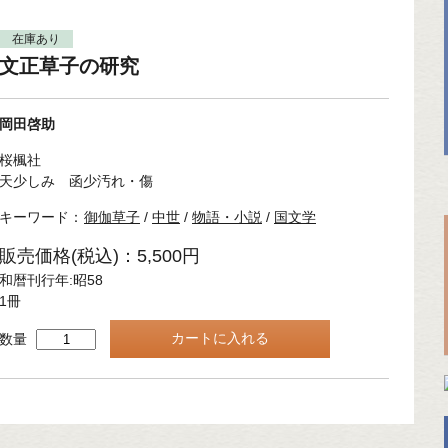
在庫あり
文正草子の研究
岡田啓助
桜楓社
天少しみ 函少汚れ・傷
キーワード：
御伽草子
/
中世
/
物語・小説
/
国文学
販売価格(税込)：5,500円
和暦刊行年:昭58
1冊
数量