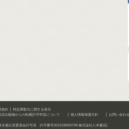
用規約
特定商取引に関する表示
書店出版物からの転載許可申請について
個人情報保護方針
お問い合わ
[東京都公安委員会許可済 許可番号301029600799 株式会社八木書店]