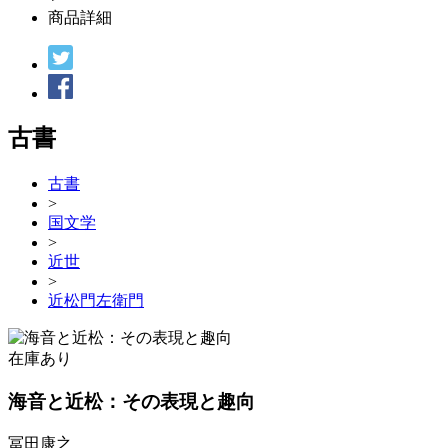
商品詳細
古書
古書
>
国文学
>
近世
>
近松門左衛門
在庫あり
海音と近松：その表現と趣向
冨田康之