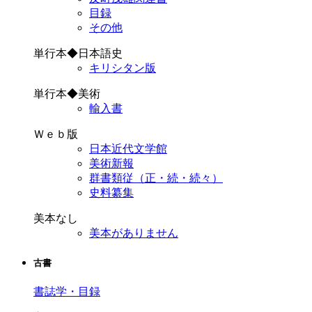
目録
その他
単行本◆日本語史
キリシタン版
単行本◆美術
輸入書
Ｗｅｂ版
日本近代文学館
美術新報
群書類従（正・続・続々）
史料纂集
美本なし
美本がありません
古書
書誌学・目録