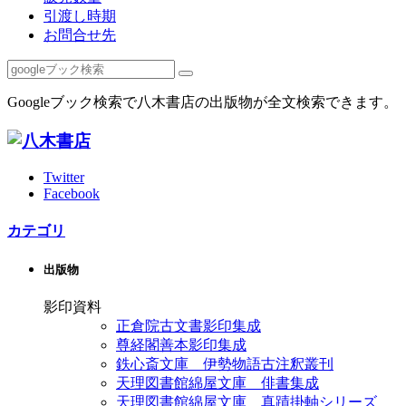
引渡し時期
お問合せ先
Googleブック検索で八木書店の出版物が全文検索できます。
Twitter
Facebook
カテゴリ
出版物
影印資料
正倉院古文書影印集成
尊経閣善本影印集成
鉄心斎文庫 伊勢物語古注釈叢刊
天理図書館綿屋文庫 俳書集成
天理図書館綿屋文庫 真蹟掛軸シリーズ