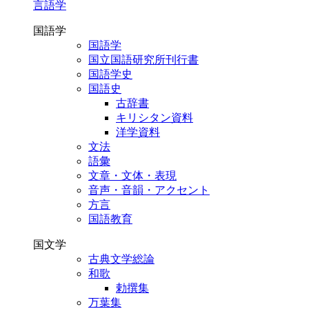
言語学
国語学
国語学
国立国語研究所刊行書
国語学史
国語史
古辞書
キリシタン資料
洋学資料
文法
語彙
文章・文体・表現
音声・音韻・アクセント
方言
国語教育
国文学
古典文学総論
和歌
勅撰集
万葉集