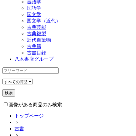
言語学
国語学
国文学
国文学（近代）
古典芸能
古典複製
近代自筆物
古典籍
古書目録
八木書店グループ
画像がある商品のみ検索
トップページ
＞
古書
＞