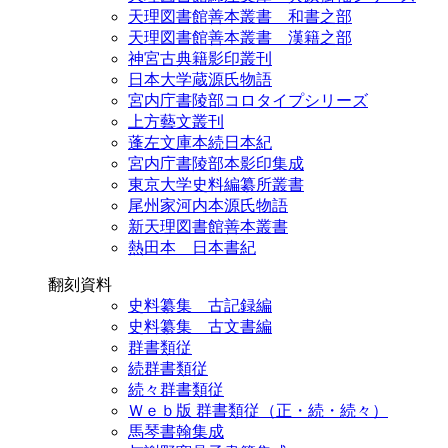
天理図書館善本叢書 和書之部
天理図書館善本叢書 漢籍之部
神宮古典籍影印叢刊
日本大学蔵源氏物語
宮内庁書陵部コロタイプシリーズ
上方藝文叢刊
蓬左文庫本続日本紀
宮内庁書陵部本影印集成
東京大学史料編纂所叢書
尾州家河内本源氏物語
新天理図書館善本叢書
熱田本 日本書紀
翻刻資料
史料纂集 古記録編
史料纂集 古文書編
群書類従
続群書類従
続々群書類従
Ｗｅｂ版 群書類従（正・続・続々）
馬琴書翰集成