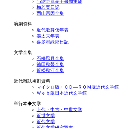
与謝野寛晶子書簡集成
梅若実日記
西山宗因全集
演劇資料
近代歌舞伎年表
義太夫年表
喜多村緑郎日記
文学全集
石橋忍月全集
徳田秋聲全集
近松秋江全集
近代雑誌複刻資料
マイクロ版・ＣＤ―ＲＯＭ版近代文学館
Ｗｅｂ版日本近代文学館
単行本◆文学
上代・中古・中世文学
近世文学
近代文学
近代文学研究双書