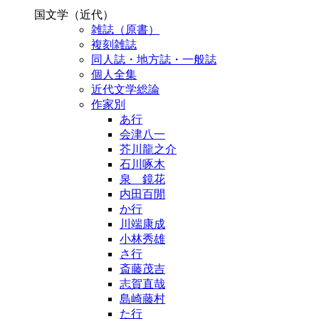
国文学（近代）
雑誌（原書）
複刻雑誌
同人誌・地方誌・一般誌
個人全集
近代文学総論
作家別
あ行
会津八一
芥川龍之介
石川啄木
泉 鏡花
内田百閒
か行
川端康成
小林秀雄
さ行
斎藤茂吉
志賀直哉
島崎藤村
た行