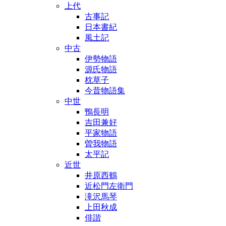
上代
古事記
日本書紀
風土記
中古
伊勢物語
源氏物語
枕草子
今昔物語集
中世
鴨長明
吉田兼好
平家物語
曽我物語
太平記
近世
井原西鶴
近松門左衛門
滝沢馬琴
上田秋成
俳諧