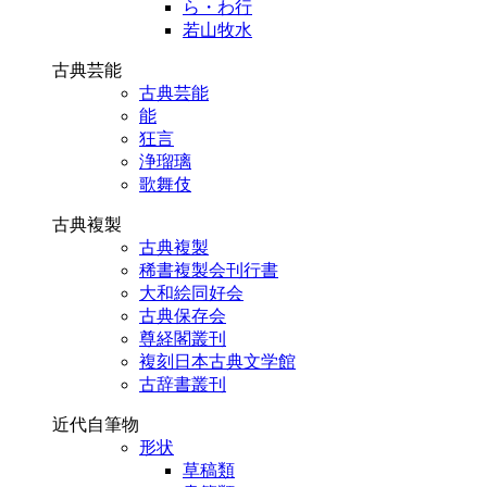
ら・わ行
若山牧水
古典芸能
古典芸能
能
狂言
浄瑠璃
歌舞伎
古典複製
古典複製
稀書複製会刊行書
大和絵同好会
古典保存会
尊経閣叢刊
複刻日本古典文学館
古辞書叢刊
近代自筆物
形状
草稿類