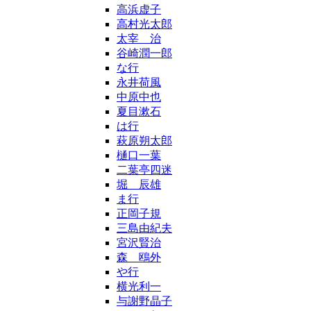
高浜虚子
高村光太郎
太宰 治
谷崎潤一郎
な行
永井荷風
中原中也
夏目漱石
は行
萩原朔太郎
樋口一葉
二葉亭四迷
堀 辰雄
ま行
正岡子規
三島由紀夫
宮沢賢治
森 鴎外
や行
横光利一
与謝野晶子