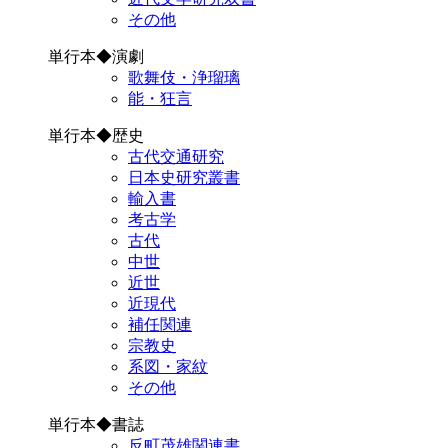
その他
単行本◆演劇
歌舞伎・浄瑠璃
能・狂言
単行本◆歴史
古代交通研究
日本史研究叢書
輸入書
考古学
古代
中世
近世
近現代
補任関連
宗教史
系図・家紋
その他
単行本◆書誌
反町茂雄関連書