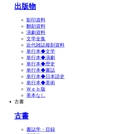
出版物
影印資料
翻刻資料
演劇資料
文学全集
近代雑誌複刻資料
単行本◆文学
単行本◆演劇
単行本◆歴史
単行本◆書誌
単行本◆日本語史
単行本◆美術
Ｗｅｂ版
美本なし
古書
古書
書誌学・目録