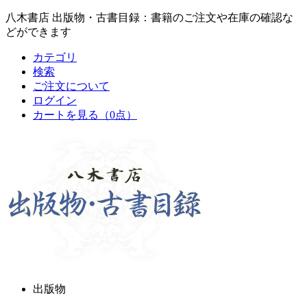
八木書店 出版物・古書目録：書籍のご注文や在庫の確認な
どができます
カテゴリ
検索
ご注文について
ログイン
カートを見る
（0点）
出版物