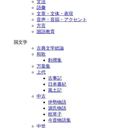
文法
語彙
文章・文体・表現
音声・音韻・アクセント
方言
国語教育
国文学
古典文学総論
和歌
勅撰集
万葉集
上代
古事記
日本書紀
風土記
中古
伊勢物語
源氏物語
枕草子
今昔物語集
中世