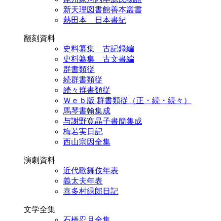
新天理図書館善本叢書
熱田本 日本書紀
翻刻資料
史料纂集 古記録編
史料纂集 古文書編
群書類従
続群書類従
続々群書類従
Ｗｅｂ版 群書類従（正・続・続々）
馬琴書翰集成
与謝野寛晶子書簡集成
梅若実日記
西山宗因全集
演劇資料
近代歌舞伎年表
義太夫年表
喜多村緑郎日記
文学全集
石橋忍月全集