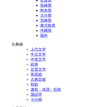
佐賀県
長崎県
熊本県
大分県
宮崎県
鹿児島県
沖縄県
国外
古典籍
上代文学
中古文学
中世文学
絵巻
近世文学
草双紙
古典芸能
和歌
連歌・俳諧・狂歌
国語学
その他