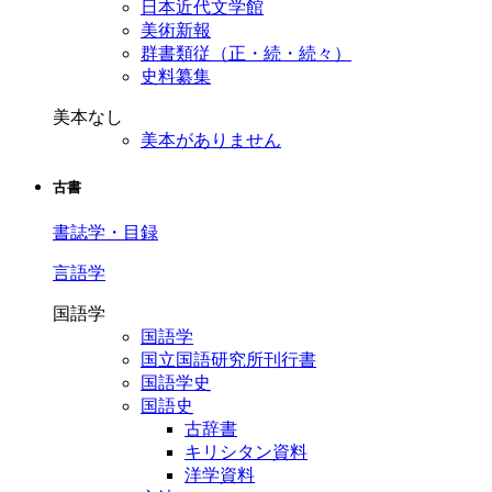
日本近代文学館
美術新報
群書類従（正・続・続々）
史料纂集
美本なし
美本がありません
古書
書誌学・目録
言語学
国語学
国語学
国立国語研究所刊行書
国語学史
国語史
古辞書
キリシタン資料
洋学資料