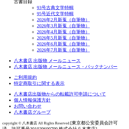
古書目録
93号古典文学特輯
95号近代文学特輯
2026年2月新蒐（自筆物）
2026年3月新蒐（自筆物）
2026年4月新蒐（自筆物）
2026年5月新蒐（自筆物）
2026年6月新蒐（自筆物）
2026年7月新蒐（自筆物）
八木書店 出版物 メールニュース
八木書店 出版物 メールニュース・バックナンバー
ご利用規約
特定商取引に関する表示
八木書店出版物からの転載許可申請について
個人情報保護方針
お問い合わせ
八木書店グループ
[東京都公安委員会許可
copyright © 八木書店 All Rights Reserved.
済 許可番号301029600799 株式会社八木書店]