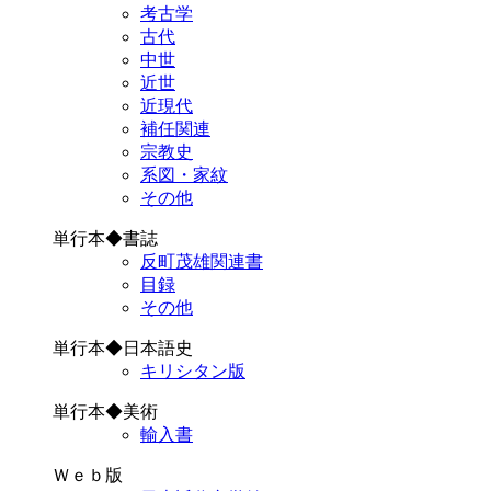
考古学
古代
中世
近世
近現代
補任関連
宗教史
系図・家紋
その他
単行本◆書誌
反町茂雄関連書
目録
その他
単行本◆日本語史
キリシタン版
単行本◆美術
輸入書
Ｗｅｂ版