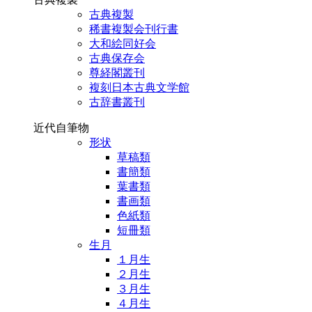
古典複製
稀書複製会刊行書
大和絵同好会
古典保存会
尊経閣叢刊
複刻日本古典文学館
古辞書叢刊
近代自筆物
形状
草稿類
書簡類
葉書類
書画類
色紙類
短冊類
生月
１月生
２月生
３月生
４月生