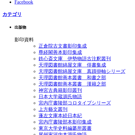
Facebook
カテゴリ
出版物
影印資料
正倉院古文書影印集成
尊経閣善本影印集成
鉄心斎文庫 伊勢物語古注釈叢刊
天理図書館綿屋文庫 俳書集成
天理図書館綿屋文庫 真蹟掛軸シリーズ
天理図書館善本叢書 和書之部
天理図書館善本叢書 漢籍之部
神宮古典籍影印叢刊
日本大学蔵源氏物語
宮内庁書陵部コロタイプシリーズ
上方藝文叢刊
蓬左文庫本続日本紀
宮内庁書陵部本影印集成
東京大学史料編纂所叢書
尾州家河内本源氏物語