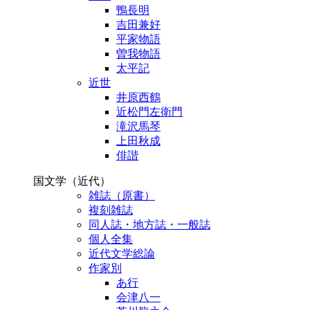
鴨長明
吉田兼好
平家物語
曽我物語
太平記
近世
井原西鶴
近松門左衛門
滝沢馬琴
上田秋成
俳諧
国文学（近代）
雑誌（原書）
複刻雑誌
同人誌・地方誌・一般誌
個人全集
近代文学総論
作家別
あ行
会津八一