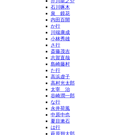
芥川龍之介
石川啄木
泉 鏡花
内田百閒
か行
川端康成
小林秀雄
さ行
斎藤茂吉
志賀直哉
島崎藤村
た行
高浜虚子
高村光太郎
太宰 治
谷崎潤一郎
な行
永井荷風
中原中也
夏目漱石
は行
萩原朔太郎