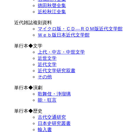
徳田秋聲全集
近松秋江全集
近代雑誌複刻資料
マイクロ版・ＣＤ―ＲＯＭ版近代文学館
Ｗｅｂ版日本近代文学館
単行本◆文学
上代・中古・中世文学
近世文学
近代文学
近代文学研究双書
その他
単行本◆演劇
歌舞伎・浄瑠璃
能・狂言
単行本◆歴史
古代交通研究
日本史研究叢書
輸入書