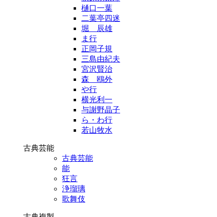
樋口一葉
二葉亭四迷
堀 辰雄
ま行
正岡子規
三島由紀夫
宮沢賢治
森 鴎外
や行
横光利一
与謝野晶子
ら・わ行
若山牧水
古典芸能
古典芸能
能
狂言
浄瑠璃
歌舞伎
古典複製