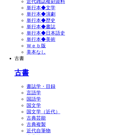
近代雑誌複刻資料
単行本◆文学
単行本◆演劇
単行本◆歴史
単行本◆書誌
単行本◆日本語史
単行本◆美術
Ｗｅｂ版
美本なし
古書
古書
書誌学・目録
言語学
国語学
国文学
国文学（近代）
古典芸能
古典複製
近代自筆物