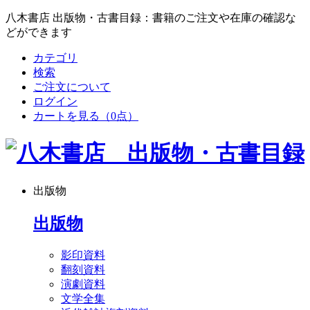
八木書店 出版物・古書目録：書籍のご注文や在庫の確認な
どができます
カテゴリ
検索
ご注文について
ログイン
カートを見る
（0点）
出版物
出版物
影印資料
翻刻資料
演劇資料
文学全集