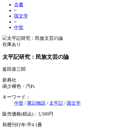
古書
>
国文学
>
中世
在庫あり
太平記研究：民族文芸の論
釜田喜三郎
新典社
函少褪色・汚れ
キーワード：
中世
/
軍記物語
/
太平記
/
国文学
販売価格(税込)：3,500円
和暦刊行年:平4
1冊