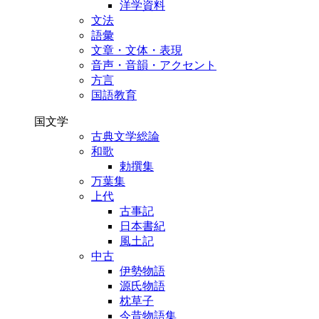
洋学資料
文法
語彙
文章・文体・表現
音声・音韻・アクセント
方言
国語教育
国文学
古典文学総論
和歌
勅撰集
万葉集
上代
古事記
日本書紀
風土記
中古
伊勢物語
源氏物語
枕草子
今昔物語集