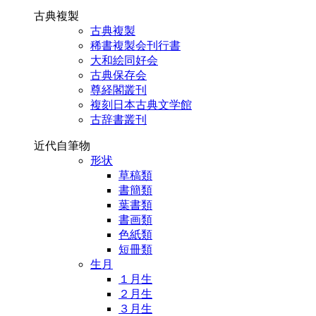
古典複製
古典複製
稀書複製会刊行書
大和絵同好会
古典保存会
尊経閣叢刊
複刻日本古典文学館
古辞書叢刊
近代自筆物
形状
草稿類
書簡類
葉書類
書画類
色紙類
短冊類
生月
１月生
２月生
３月生