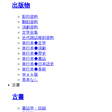
出版物
影印資料
翻刻資料
演劇資料
文学全集
近代雑誌複刻資料
単行本◆文学
単行本◆演劇
単行本◆歴史
単行本◆書誌
単行本◆日本語史
単行本◆美術
Ｗｅｂ版
美本なし
古書
古書
書誌学・目録