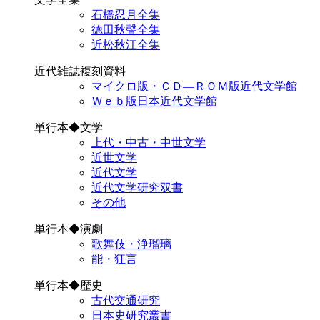
石橋忍月全集
徳田秋聲全集
近松秋江全集
近代雑誌複刻資料
マイクロ版・ＣＤ―ＲＯＭ版近代文学館
Ｗｅｂ版日本近代文学館
単行本◆文学
上代・中古・中世文学
近世文学
近代文学
近代文学研究双書
その他
単行本◆演劇
歌舞伎・浄瑠璃
能・狂言
単行本◆歴史
古代交通研究
日本史研究叢書