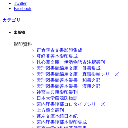
Twitter
Facebook
カテゴリ
出版物
影印資料
正倉院古文書影印集成
尊経閣善本影印集成
鉄心斎文庫 伊勢物語古注釈叢刊
天理図書館綿屋文庫 俳書集成
天理図書館綿屋文庫 真蹟掛軸シリーズ
天理図書館善本叢書 和書之部
天理図書館善本叢書 漢籍之部
神宮古典籍影印叢刊
日本大学蔵源氏物語
宮内庁書陵部コロタイプシリーズ
上方藝文叢刊
蓬左文庫本続日本紀
宮内庁書陵部本影印集成