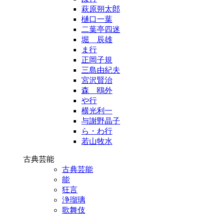
萩原朔太郎
樋口一葉
二葉亭四迷
堀 辰雄
ま行
正岡子規
三島由紀夫
宮沢賢治
森 鴎外
や行
横光利一
与謝野晶子
ら・わ行
若山牧水
古典芸能
古典芸能
能
狂言
浄瑠璃
歌舞伎