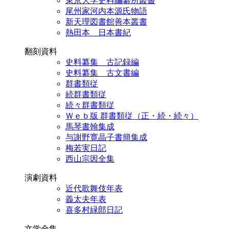
東京大学史料編纂所叢書
尾州家河内本源氏物語
新天理図書館善本叢書
熱田本 日本書紀
翻刻資料
史料纂集 古記録編
史料纂集 古文書編
群書類従
続群書類従
続々群書類従
Ｗｅｂ版 群書類従（正・続・続々）
馬琴書翰集成
与謝野寛晶子書簡集成
梅若実日記
西山宗因全集
演劇資料
近代歌舞伎年表
義太夫年表
喜多村緑郎日記
文学全集