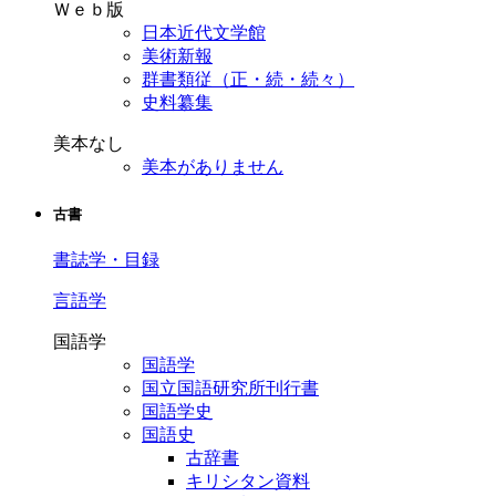
Ｗｅｂ版
日本近代文学館
美術新報
群書類従（正・続・続々）
史料纂集
美本なし
美本がありません
古書
書誌学・目録
言語学
国語学
国語学
国立国語研究所刊行書
国語学史
国語史
古辞書
キリシタン資料