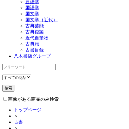
言語学
国語学
国文学
国文学（近代）
古典芸能
古典複製
近代自筆物
古典籍
古書目録
八木書店グループ
画像がある商品のみ検索
トップページ
＞
古書
＞