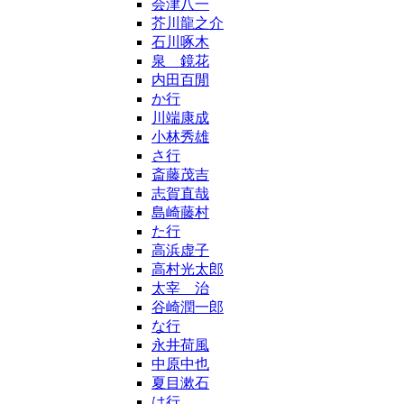
会津八一
芥川龍之介
石川啄木
泉 鏡花
内田百閒
か行
川端康成
小林秀雄
さ行
斎藤茂吉
志賀直哉
島崎藤村
た行
高浜虚子
高村光太郎
太宰 治
谷崎潤一郎
な行
永井荷風
中原中也
夏目漱石
は行