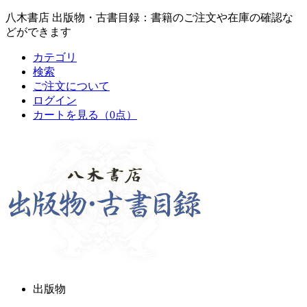
八木書店 出版物・古書目録：書籍のご注文や在庫の確認な
どができます
カテゴリ
検索
ご注文について
ログイン
カートを見る
（0点）
出版物