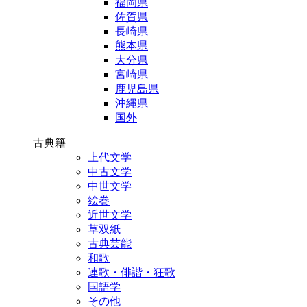
福岡県
佐賀県
長崎県
熊本県
大分県
宮崎県
鹿児島県
沖縄県
国外
古典籍
上代文学
中古文学
中世文学
絵巻
近世文学
草双紙
古典芸能
和歌
連歌・俳諧・狂歌
国語学
その他