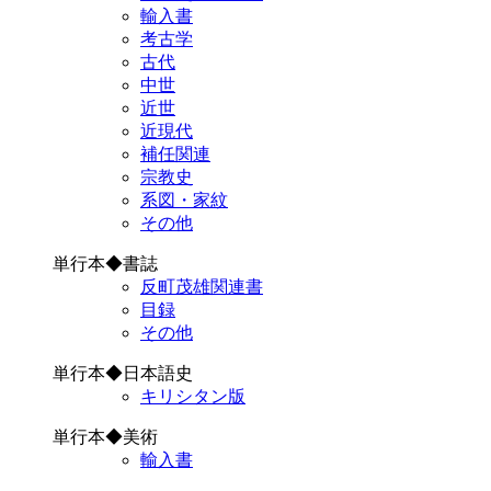
輸入書
考古学
古代
中世
近世
近現代
補任関連
宗教史
系図・家紋
その他
単行本◆書誌
反町茂雄関連書
目録
その他
単行本◆日本語史
キリシタン版
単行本◆美術
輸入書