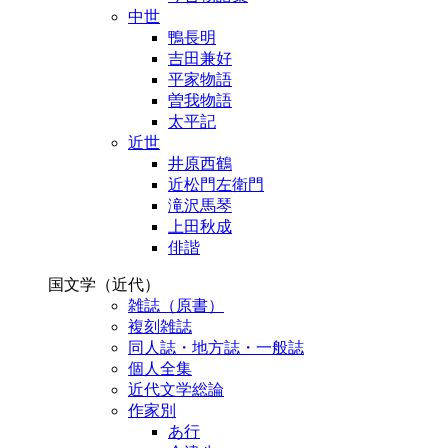
中世
鴨長明
吉田兼好
平家物語
曽我物語
太平記
近世
井原西鶴
近松門左衛門
滝沢馬琴
上田秋成
俳諧
国文学（近代）
雑誌（原書）
複刻雑誌
同人誌・地方誌・一般誌
個人全集
近代文学総論
作家別
あ行