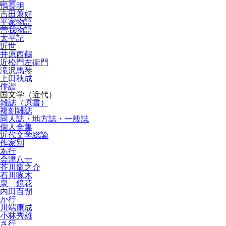
鴨長明
吉田兼好
平家物語
曽我物語
太平記
近世
井原西鶴
近松門左衛門
滝沢馬琴
上田秋成
俳諧
国文学（近代）
雑誌（原書）
複刻雑誌
同人誌・地方誌・一般誌
個人全集
近代文学総論
作家別
あ行
会津八一
芥川龍之介
石川啄木
泉 鏡花
内田百閒
か行
川端康成
小林秀雄
さ行