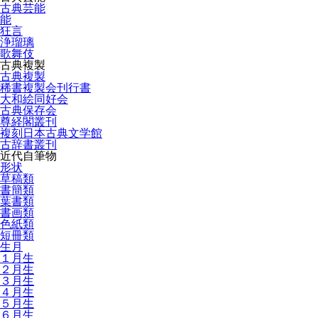
古典芸能
能
狂言
浄瑠璃
歌舞伎
古典複製
古典複製
稀書複製会刊行書
大和絵同好会
古典保存会
尊経閣叢刊
複刻日本古典文学館
古辞書叢刊
近代自筆物
形状
草稿類
書簡類
葉書類
書画類
色紙類
短冊類
生月
１月生
２月生
３月生
４月生
５月生
６月生