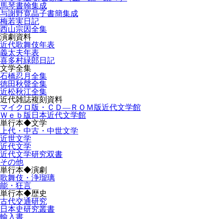
馬琴書翰集成
与謝野寛晶子書簡集成
梅若実日記
西山宗因全集
演劇資料
近代歌舞伎年表
義太夫年表
喜多村緑郎日記
文学全集
石橋忍月全集
徳田秋聲全集
近松秋江全集
近代雑誌複刻資料
マイクロ版・ＣＤ―ＲＯＭ版近代文学館
Ｗｅｂ版日本近代文学館
単行本◆文学
上代・中古・中世文学
近世文学
近代文学
近代文学研究双書
その他
単行本◆演劇
歌舞伎・浄瑠璃
能・狂言
単行本◆歴史
古代交通研究
日本史研究叢書
輸入書