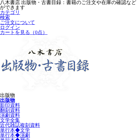
八木書店 出版物・古書目録：書籍のご注文や在庫の確認など
ができます
カテゴリ
検索
ご注文について
ログイン
カートを見る
（0点）
出版物
出版物
影印資料
翻刻資料
演劇資料
文学全集
近代雑誌複刻資料
単行本◆文学
単行本◆演劇