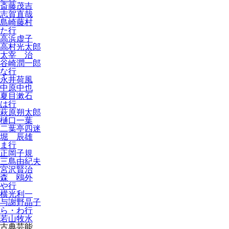
斎藤茂吉
志賀直哉
島崎藤村
た行
高浜虚子
高村光太郎
太宰 治
谷崎潤一郎
な行
永井荷風
中原中也
夏目漱石
は行
萩原朔太郎
樋口一葉
二葉亭四迷
堀 辰雄
ま行
正岡子規
三島由紀夫
宮沢賢治
森 鴎外
や行
横光利一
与謝野晶子
ら・わ行
若山牧水
古典芸能