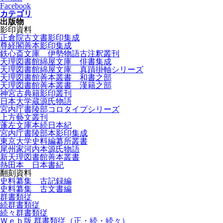
Facebook
カテゴリ
出版物
影印資料
正倉院古文書影印集成
尊経閣善本影印集成
鉄心斎文庫 伊勢物語古注釈叢刊
天理図書館綿屋文庫 俳書集成
天理図書館綿屋文庫 真蹟掛軸シリーズ
天理図書館善本叢書 和書之部
天理図書館善本叢書 漢籍之部
神宮古典籍影印叢刊
日本大学蔵源氏物語
宮内庁書陵部コロタイプシリーズ
上方藝文叢刊
蓬左文庫本続日本紀
宮内庁書陵部本影印集成
東京大学史料編纂所叢書
尾州家河内本源氏物語
新天理図書館善本叢書
熱田本 日本書紀
翻刻資料
史料纂集 古記録編
史料纂集 古文書編
群書類従
続群書類従
続々群書類従
Ｗｅｂ版 群書類従（正・続・続々）