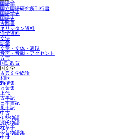
国語学
国立国語研究所刊行書
国語学史
国語史
古辞書
キリシタン資料
洋学資料
文法
語彙
文章・文体・表現
音声・音韻・アクセント
方言
国語教育
国文学
古典文学総論
和歌
勅撰集
万葉集
上代
古事記
日本書紀
風土記
中古
伊勢物語
源氏物語
枕草子
今昔物語集
中世