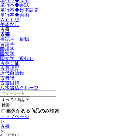
単行本◆歴史
単行本◆書誌
単行本◆日本語史
単行本◆美術
Ｗｅｂ版
美本なし
古書
古書
書誌学・目録
言語学
国語学
国文学
国文学（近代）
古典芸能
古典複製
近代自筆物
古典籍
古書目録
八木書店グループ
画像がある商品のみ検索
トップページ
＞
古書
＞
商品詳細