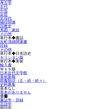
考古学
古代
中世
近世
近現代
補任関連
宗教史
系図・家紋
その他
単行本◆書誌
反町茂雄関連書
目録
その他
単行本◆日本語史
キリシタン版
単行本◆美術
輸入書
Ｗｅｂ版
日本近代文学館
美術新報
群書類従（正・続・続々）
史料纂集
美本なし
美本がありません
古書
書誌学・目録
言語学
国語学