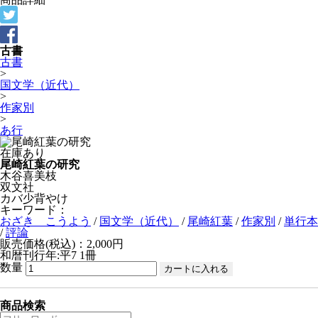
古書
古書
>
国文学（近代）
>
作家別
>
あ行
在庫あり
尾崎紅葉の研究
木谷喜美枝
双文社
カバ少背やけ
キーワード：
おざき こうよう
/
国文学（近代）
/
尾崎紅葉
/
作家別
/
単行本
/
評論
販売価格(税込)：2,000円
和暦刊行年:平7
1冊
数量
商品検索