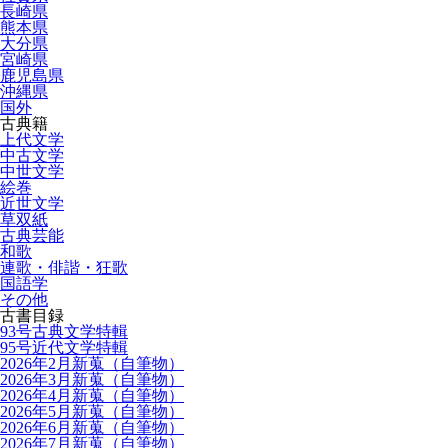
長崎県
熊本県
大分県
宮崎県
鹿児島県
沖縄県
国外
古典籍
上代文学
中古文学
中世文学
絵巻
近世文学
草双紙
古典芸能
和歌
連歌・俳諧・狂歌
国語学
その他
古書目録
93号古典文学特輯
95号近代文学特輯
2026年2月新蒐（自筆物）
2026年3月新蒐（自筆物）
2026年4月新蒐（自筆物）
2026年5月新蒐（自筆物）
2026年6月新蒐（自筆物）
2026年7月新蒐（自筆物）