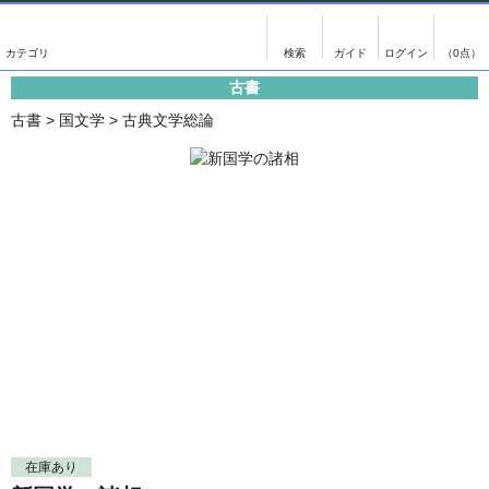
出版物
古書
画像がある商品のみ検索
（0点）
古書
出版物
古書
古書
>
国文学
>
古典文学総論
影印資料
書誌学・目録
翻刻資料
言語学
演劇資料
国語学
文学全集
国文学
近代雑誌複刻資料
国文学（近代）
単行本◆文学
古典芸能
単行本◆演劇
古典複製
単行本◆歴史
近代自筆物
単行本◆書誌
古典籍
在庫あり