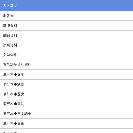
カテゴリ
出版物
影印資料
翻刻資料
演劇資料
文学全集
近代雑誌複刻資料
単行本◆文学
単行本◆演劇
単行本◆歴史
単行本◆書誌
単行本◆日本語史
単行本◆美術