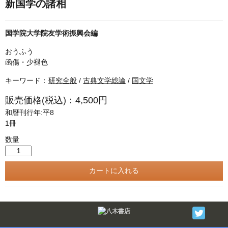
単行本◆日本語史
古書目録
新国学の諸相
単行本◆美術
国学院大学院友学術振興会編
Ｗｅｂ版
おうふう
美本なし
函傷・少褪色
キーワード：
研究全般
/
古典文学総論
/
国文学
販売価格(税込)：4,500円
和暦刊行年:平8
1冊
数量
Twitter
F