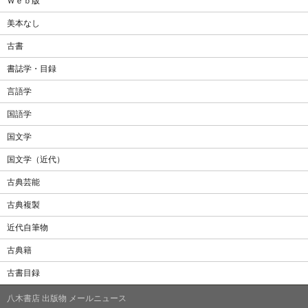
Ｗｅｂ版
美本なし
古書
書誌学・目録
言語学
国語学
国文学
国文学（近代）
古典芸能
古典複製
近代自筆物
古典籍
古書目録
八木書店 出版物 メールニュース