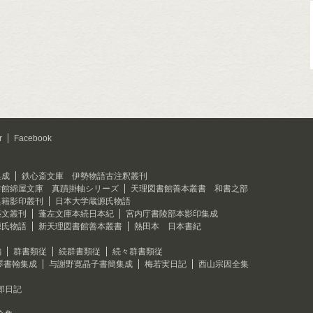
r
Facebook
集成
鉄心斎文庫 伊勢物語古注釈叢刊
書館綿屋文庫 真蹟掛軸シリーズ
天理図書館善本叢書 和書之部
典籍影印叢刊
日本大学蔵源氏物語
藝文叢刊
蓬左文庫本続日本紀
宮内庁書陵部本影印集成
源氏物語
新天理図書館善本叢書
熱田本 日本書紀
編
群書類従
続群書類従
続々群書類従
琴書翰集成
与謝野寛晶子書簡集成
梅若実日記
西山宗因全集
郎日記