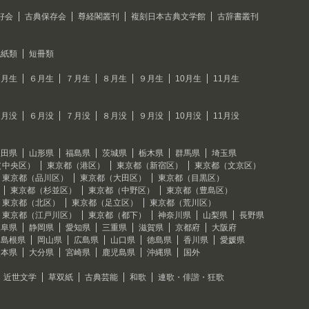
好会
古典保存会
尊経閣叢刊
複刻日本古典文学館
古辞書叢刊
色紙類
短冊類
５月生
６月生
７月生
８月生
９月生
10月生
11月生
５月没
６月没
７月没
８月没
９月没
10月没
11月没
秋田県
山形県
福島県
茨城県
栃木県
群馬県
埼玉県
（中央区）
東京都（港区）
東京都（新宿区）
東京都（文京区）
東京都（品川区）
東京都（大田区）
東京都（目黒区）
東京都（杉並区）
東京都（中野区）
東京都（豊島区）
東京都（北区）
東京都（足立区）
東京都（荒川区）
東京都（江戸川区）
東京都（都下）
神奈川県
山梨県
長野県
岐阜県
静岡県
愛知県
三重県
滋賀県
京都府
大阪府
島根県
岡山県
広島県
山口県
徳島県
香川県
愛媛県
熊本県
大分県
宮崎県
鹿児島県
沖縄県
国外
近世文学
草双紙
古典芸能
和歌
連歌・俳諧・狂歌