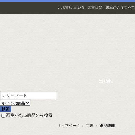
八木書店 出版物・古書目録：書籍のご注文や
出版物
画像がある商品のみ検索
トップページ
＞
古書
＞
商品詳細