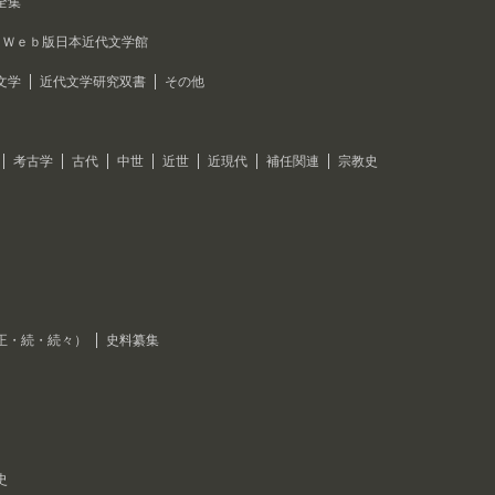
全集
Ｗｅｂ版日本近代文学館
文学
近代文学研究双書
その他
考古学
古代
中世
近世
近現代
補任関連
宗教史
正・続・続々）
史料纂集
史