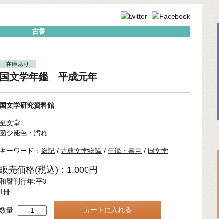
古書
在庫あり
国文学年鑑 平成元年
国文学研究資料館
至文堂
函少褪色・汚れ
キーワード：
総記
/
古典文学総論
/
年鑑・書目
/
国文学
販売価格(税込)：1,000円
和暦刊行年:平3
1冊
数量