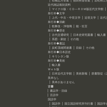
石橋忍月全集
徳田秋聲全集
近松秋江
近代雑誌複刻資料
マイクロ版・ＣＤ―ＲＯＭ版近代文学館
単行本◆文学
上代・中古・中世文学
近世文学
近代
単行本◆演劇
歌舞伎・浄瑠璃
能・狂言
単行本◆歴史
古代交通研究
日本史研究叢書
輸入書
系図・家紋
その他
単行本◆書誌
反町茂雄関連書
目録
その他
単行本◆日本語史
キリシタン版
単行本◆美術
輸入書
Ｗｅｂ版
日本近代文学館
美術新報
群書類従（
美本なし
美本がありません
古書
書誌学・目録
言語学
国語学
国語学
国立国語研究所刊行書
国語学