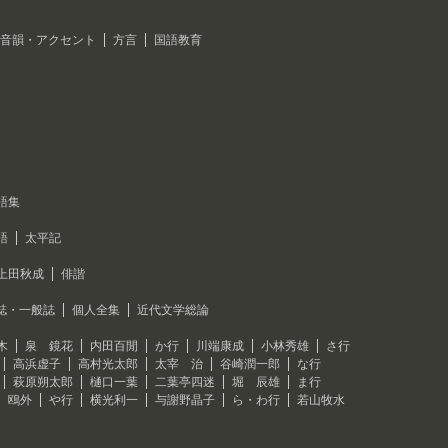
音韻・アクセント
方言
国語教育
語集
語
太平記
上田秋成
俳諧
誌・一般誌
個人全集
近代文学総論
木
泉 鏡花
内田百閒
か行
川端康成
小林秀雄
さ行
高浜虚子
高村光太郎
太宰 治
谷崎潤一郎
な行
萩原朔太郎
樋口一葉
二葉亭四迷
堀 辰雄
ま行
 鴎外
や行
横光利一
与謝野晶子
ら・わ行
若山牧水