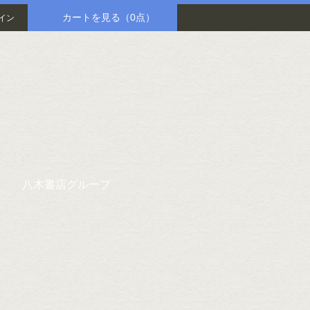
カートを見る
（0点）
イン
八木書店グループ