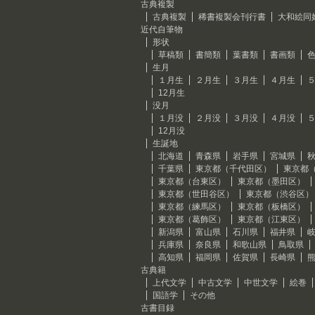
古典複製
古典複製
稀書複製会刊行書
大和絵同
近代自筆物
形状
草稿類
書簡類
葉書類
書画類
生月
１月生
２月生
３月生
４月生
12月生
没月
１月没
２月没
３月没
４月没
12月没
生誕地
北海道
青森県
岩手県
宮城県
千葉県
東京都（千代田区）
東京都
東京都（台東区）
東京都（墨田区）
東京都（世田谷区）
東京都（渋谷区）
東京都（練馬区）
東京都（板橋区）
東京都（葛飾区）
東京都（江東区）
新潟県
富山県
石川県
福井県
兵庫県
奈良県
和歌山県
鳥取県
高知県
福岡県
佐賀県
長崎県
古典籍
上代文学
中古文学
中世文学
絵巻
国語学
その他
古書目録