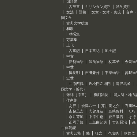
国語史
古辞書
キリシタン資料
洋学資料
文法
語彙
文章・文体・表現
音声・
国文学
古典文学総論
和歌
勅撰集
万葉集
上代
古事記
日本書紀
風土記
中古
伊勢物語
源氏物語
枕草子
今昔物
中世
鴨長明
吉田兼好
平家物語
曽我物
近世
井原西鶴
近松門左衛門
滝沢馬琴
国文学（近代）
雑誌（原書）
複刻雑誌
同人誌・地方
作家別
あ行
会津八一
芥川龍之介
石川啄
斎藤茂吉
志賀直哉
島崎藤村
た行
永井荷風
中原中也
夏目漱石
は行
正岡子規
三島由紀夫
宮沢賢治
森
古典芸能
古典芸能
能
狂言
浄瑠璃
歌舞伎