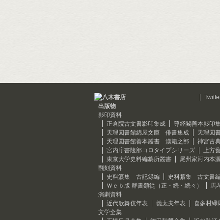
Twitte
出版物
影印資料
正倉院古文書影印集成
尊経閣善本影印
天理図書館綿屋文庫 俳書集成
天理図
天理図書館善本叢書 漢籍之部
神宮古
宮内庁書陵部コロタイプシリーズ
上方
東京大学史料編纂所叢書
尾州家河内本
翻刻資料
史料纂集 古記録編
史料纂集 古文書
Ｗｅｂ版 群書類従（正・続・続々）
馬
演劇資料
近代歌舞伎年表
義太夫年表
喜多村緑
文学全集